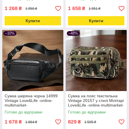
1 268
1 658
₴
₴
1 950 ₴
1 951 ₴
Купити
Купити
–10%
–48%
Сумка шкіряна чорна 14999
Сумка на пояс текстильна
Vintage Love&Life -online-
Vintage 20157 у стилі Мілітарі
multimarket-
Love&Life -online-multimarket-
Готово до відправки
Готово до відправки
1 678
829
₴
₴
1 864 ₴
1 595 ₴