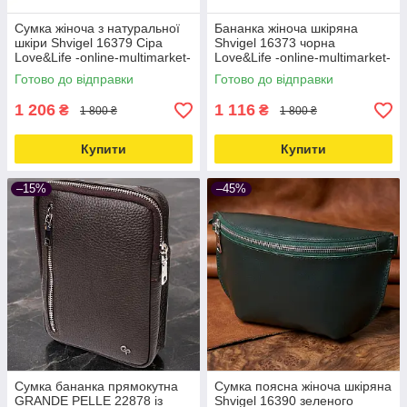
Сумка жіноча з натуральної
Бананка жіноча шкіряна
шкіри Shvigel 16379 Сіра
Shvigel 16373 чорна
Love&Life -online-multimarket-
Love&Life -online-multimarket-
Готово до відправки
Готово до відправки
1 206
1 116
₴
₴
1 800 ₴
1 800 ₴
Купити
Купити
–15%
–45%
Сумка бананка прямокутна
Сумка поясна жіноча шкіряна
GRANDE PELLE 22878 із
Shvigel 16390 зеленого