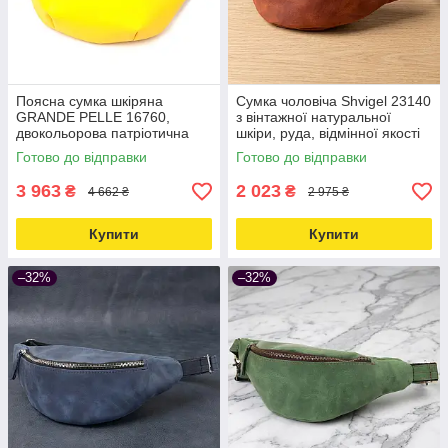
Поясна сумка шкіряна
Сумка чоловіча Shvigel 23140
GRANDE PELLE 16760,
з вінтажної натуральної
двокольорова патріотична
шкіри, руда, відмінної якості
жовто-блакитна Серце
Love&Life -online-multimarket-
Готово до відправки
Готово до відправки
Love&Life -online-multimarket-
3 963
2 023
₴
₴
4 662 ₴
2 975 ₴
Купити
Купити
–32%
–32%