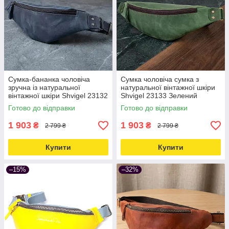
Сумка-бананка чоловіча
Сумка чоловіча сумка з
зручна із натуральної
натуральної вінтажної шкіри
вінтажної шкіри Shvigel 23132
Shvigel 23133 Зелений
синя Love&Life -online-
Love&Life -online-multimarket-
Готово до відправки
Готово до відправки
multimarket-
1 903
1 903
₴
₴
2 799 ₴
2 799 ₴
Купити
Купити
–15%
–32%