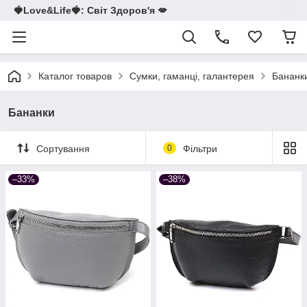
🍓Love&Life🍓: Світ Здоров'я 💋
Каталог товаров
Сумки, гаманці, галантерея
Бананк
Бананки
Сортування
0
Фільтри
–33%
–38%