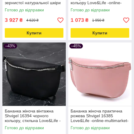
зернистої натуральної шкіри
кольору Love&Life -online-
коричнева Love&Life -online-
multimarket-
Готово до відправки
Готово до відправки
multimarket-
3 927
1 073
₴
₴
4 620 ₴
1 950 ₴
Купити
Купити
–43%
–45%
Бананка жіноча вінтажна
Бананка жіноча практична
Shvigel 16394 чорного
рожева Shvigel 16385
кольору, стильна Love&Life -
Love&Life -online-multimarket-
online-multimarket-
Готово до відправки
Готово до відправки