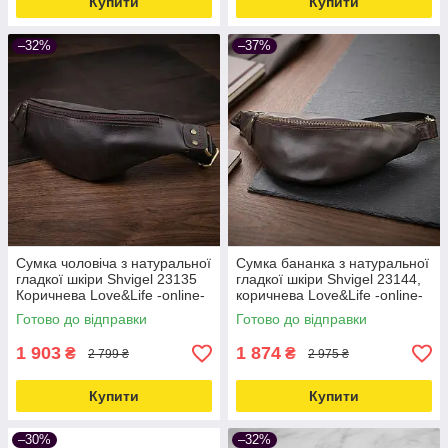
Купити
Купити
–32%
–37%
Сумка чоловіча з натуральної
Сумка бананка з натуральної
гладкої шкіри Shvigel 23135
гладкої шкіри Shvigel 23144,
Коричнева Love&Life -online-
коричнева Love&Life -online-
multimarket-
multimarket-
Готово до відправки
Готово до відправки
1 903
1 874
₴
₴
2 799 ₴
2 975 ₴
Купити
Купити
–30%
–32%