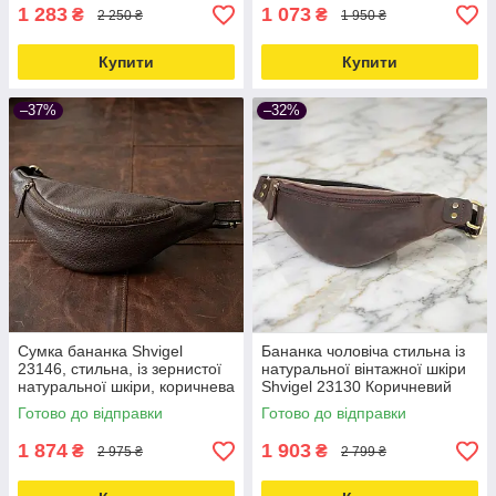
1 283
1 073
₴
₴
2 250 ₴
1 950 ₴
Купити
Купити
–37%
–32%
Сумка бананка Shvigel
Бананка чоловіча стильна із
23146, стильна, із зернистої
натуральної вінтажної шкіри
натуральної шкіри, коричнева
Shvigel 23130 Коричневий
Love&Life -online-multimarket-
Love&Life -online-multimarket-
Готово до відправки
Готово до відправки
1 874
1 903
₴
₴
2 975 ₴
2 799 ₴