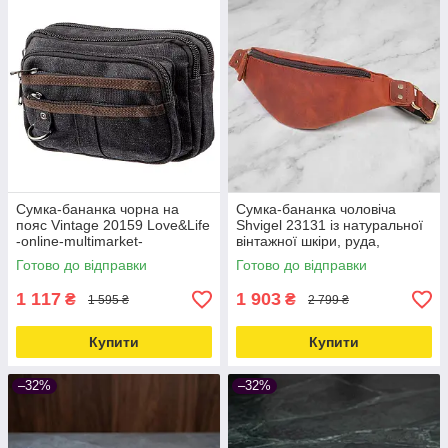
Сумка-бананка чорна на
Сумка-бананка чоловіча
пояс Vintage 20159 Love&Life
Shvigel 23131 із натуральної
-online-multimarket-
вінтажної шкіри, руда,
практична Love&Life -online-
Готово до відправки
Готово до відправки
multimarket-
1 117
1 903
₴
₴
1 595 ₴
2 799 ₴
Купити
Купити
–32%
–32%