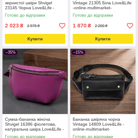
зернистої шкіри Shvigel
Vintage 21305 Біла Love&Life
23145 Чорна Love&Life -
-online-multimarket-
online-multimarket-
Готово до відправки
Готово до відправки
2 023
1 870
₴
₴
2 975 ₴
2 200 ₴
Купити
Купити
–35%
–15%
Сумка-бананка жіноча
Бананка шкіряна чорна
Shvigel 16386 фіолетова,
Vintage 14809 Love&Life -
натуральна шкіра Love&Life -
online-multimarket-
online-multimarket-
Готово до відправки
Готово до відправки