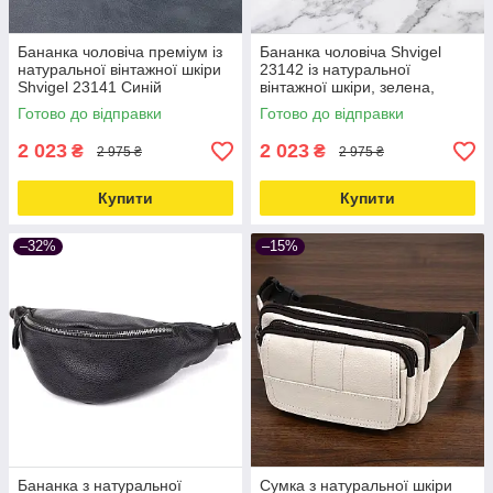
Бананка чоловіча преміум із
Бананка чоловіча Shvigel
натуральної вінтажної шкіри
23142 із натуральної
Shvigel 23141 Синій
вінтажної шкіри, зелена,
Love&Life -online-multimarket-
стильна Love&Life -online-
Готово до відправки
Готово до відправки
multimarket-
2 023
2 023
₴
₴
2 975 ₴
2 975 ₴
Купити
Купити
–32%
–15%
Бананка з натуральної
Сумка з натуральної шкіри