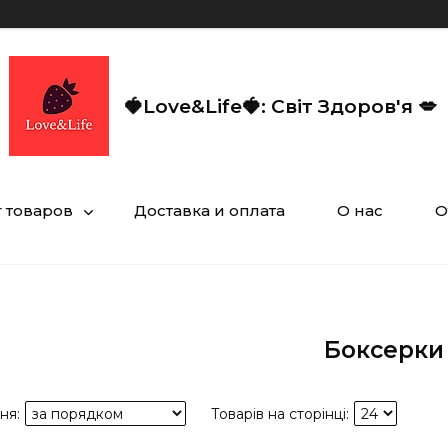
🍓Love&Life🍓: Світ Здоров'я 💋
г товаров
Доставка и оплата
О нас
О
Боксерки