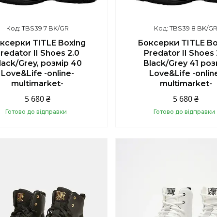
TBS39 7 BK/GR
TBS39 8 BK/G
ксерки TITLE Boxing
Боксерки TITLE Bo
redator II Shoes 2.0
Predator II Shoes 
lack/Grey, розмір 40
Black/Grey 41 роз
Love&Life -online-
Love&Life -onlin
multimarket-
multimarket-
5 680 ₴
5 680 ₴
Готово до відправки
Готово до відправки
Купити
Купити