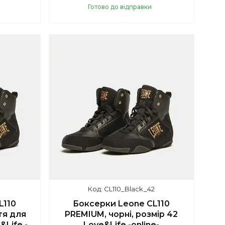
Готово до відправки
Купити
1
CL110_Black_42
L110
Боксерки Leone CL110
тя для
PREMIUM, чорні, розмір 42
&Life -
Love&Life -online-