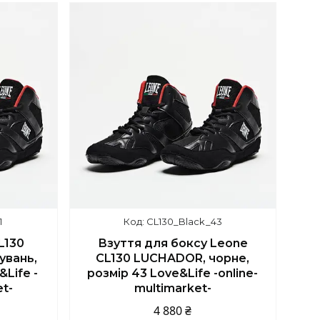
1
CL130_Black_43
L130
Взуття для боксу Leone
увань,
CL130 LUCHADOR, чорне,
&Life -
розмір 43 Love&Life -online-
et-
multimarket-
4 880 ₴