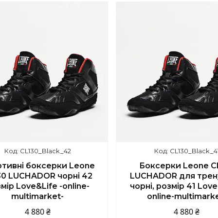
CL130_Black_42
CL130_Black_4
тивні боксерки Leone
Боксерки Leone C
30 LUCHADOR чорні 42
LUCHADOR для трен
мір Love&Life -online-
чорні, розмір 41 Love
multimarket-
online-multimark
4 880 ₴
4 880 ₴