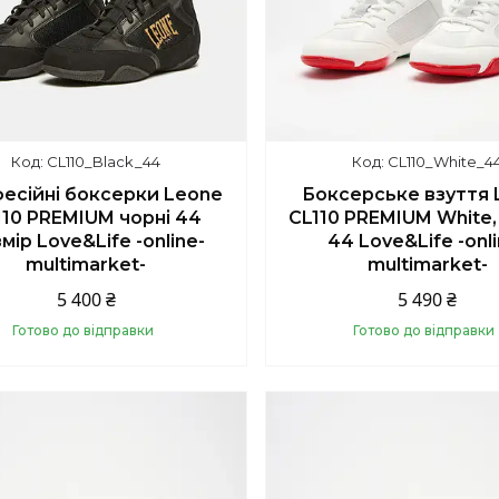
CL110_Black_44
CL110_White_4
есійні боксерки Leone
Боксерське взуття 
110 PREMIUM чорні 44
CL110 PREMIUM White,
мір Love&Life -online-
44 Love&Life -onli
multimarket-
multimarket-
5 400 ₴
5 490 ₴
Готово до відправки
Готово до відправки
Купити
Купити