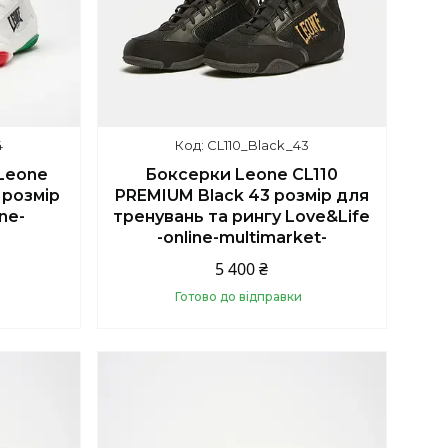
4
CL110_Black_43
Leone
Боксерки Leone CL110
 розмір
PREMIUM Black 43 розмір для
ne-
тренувань та рингу Love&Life
-online-multimarket-
5 400 ₴
Готово до відправки
Купити