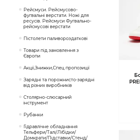
Рейсмуси. Рейсмусово-
фугвальні верстати. Ножі для
ресусів. Рейсмуси Фугвально-
рейсмусові верстати
Пістолети паливороздаткові
Товари під замовлення з
Європи
Акції,Знижки,Спец пропозиції
Бо
Зарядні та порожнисто-зарядні
PRE
від різних виробників
Столярно-слюсарний
інструмент
Рубанки
Гідравлічне обладнання
Тельфери/Талі/Лібідки/
Домкрати/Підставки/Стенд/