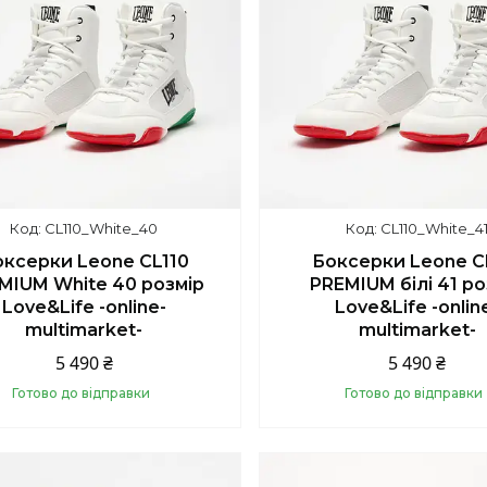
CL110_White_40
CL110_White_4
ксерки Leone CL110
Боксерки Leone C
MIUM White 40 розмір
PREMIUM білі 41 ро
Love&Life -online-
Love&Life -onlin
multimarket-
multimarket-
5 490 ₴
5 490 ₴
Готово до відправки
Готово до відправки
Купити
Купити