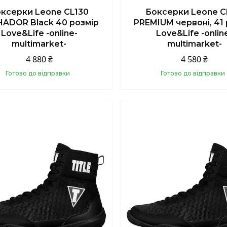
ксерки Leone CL130
Боксерки Leone C
ADOR Black 40 розмір
PREMIUM червоні, 41 
Love&Life -online-
Love&Life -onlin
multimarket-
multimarket-
4 880 ₴
4 580 ₴
Готово до відправки
Готово до відправки
Купити
Купити