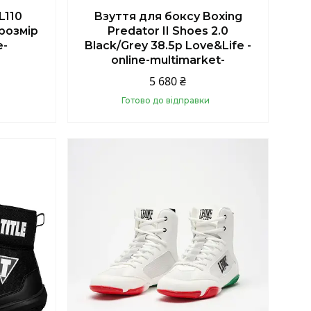
L110
Взуття для боксу Boxing
розмір
Predator II Shoes 2.0
e-
Black/Grey 38.5р Love&Life -
online-multimarket-
5 680 ₴
Готово до відправки
Купити