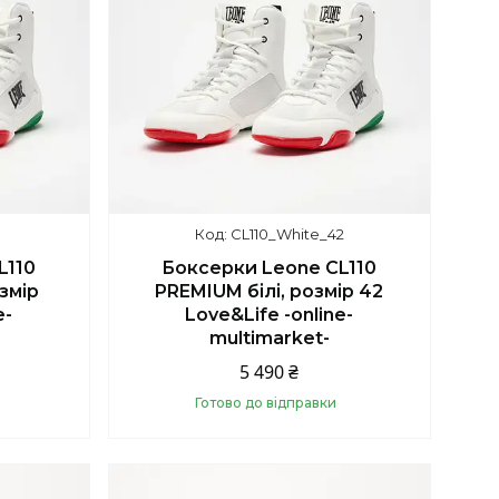
1
CL110_White_42
L110
Боксерки Leone CL110
змір
PREMIUM білі, розмір 42
e-
Love&Life -online-
multimarket-
5 490 ₴
Готово до відправки
Купити