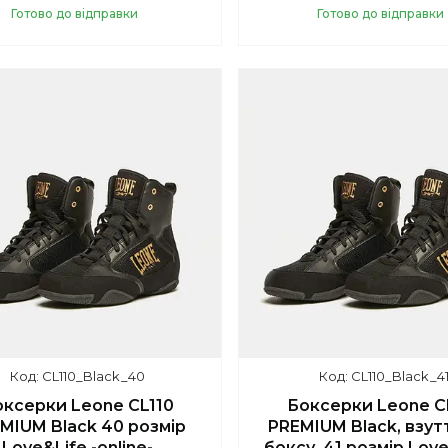
Готово до відправки
Готово до відправки
Купити
Купити
CL110_Black_40
CL110_Black_4
ксерки Leone CL110
Боксерки Leone C
MIUM Black 40 розмір
PREMIUM Black, взут
Love&Life -online-
боксу, 41 розмір Love