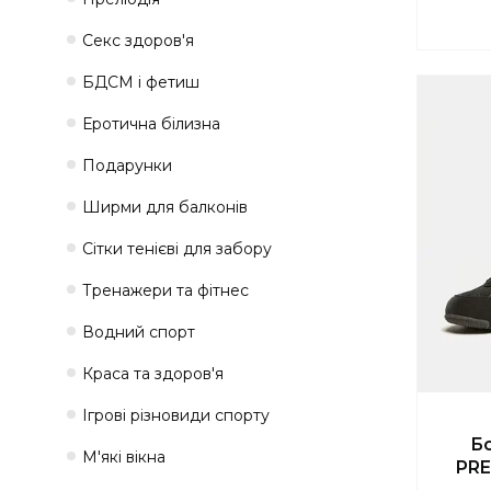
Секс здоров'я
БДСМ і фетиш
Еротична білизна
Подарунки
Ширми для балконів
Сітки тенієві для забору
Тренажери та фітнес
Водний спорт
Краса та здоров'я
Ігрові різновиди спорту
Бо
М'які вікна
PRE