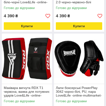
біло-чорні Love&Life -online-
2.0 чорно-червоно-білі
multimarket-
Love&Life -online-multimarket-
Готово до відправки
Готово до відправки
4 390
4 390
₴
₴
Купити
Купити
Маківара вигнута RDX T1
Лапи боксерські PowerPlay
червона, важка для потужних
3042 чорно-білі, PU, пара
ударів Love&Life -online-
Love&Life -online-multimarket-
multimarket-
Готово до відправки
Готово до відправки