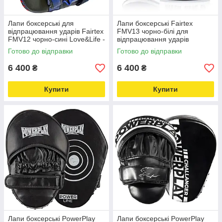
Лапи боксерські для
Лапи боксерські Fairtex
відпрацювання ударів Fairtex
FMV13 чорно-білі для
FMV12 чорно-сині Love&Life -
відпрацювання ударів
online-multimarket-
Love&Life -online-multimarket-
Готово до відправки
Готово до відправки
6 400
6 400
₴
₴
Купити
Купити
Лапи боксерські PowerPlay
Лапи боксерські PowerPlay