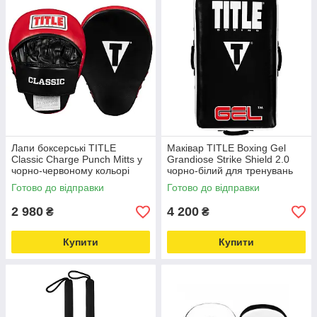
Лапи боксерські TITLE
Маківар TITLE Boxing Gel
Classic Charge Punch Mitts у
Grandiose Strike Shield 2.0
чорно-червоному кольорі
чорно-білий для тренувань
Love&Life -online-multimarket-
Love&Life -online-multimarket-
Готово до відправки
Готово до відправки
2 980
4 200
₴
₴
Купити
Купити