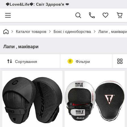
🍓Love&Life🍓: Світ Здоров'я 💋
Каталог товаров
Бокс і єдиноборства
Лапи , маківар
Лапи , маківари
Сортування
0
Фільтри