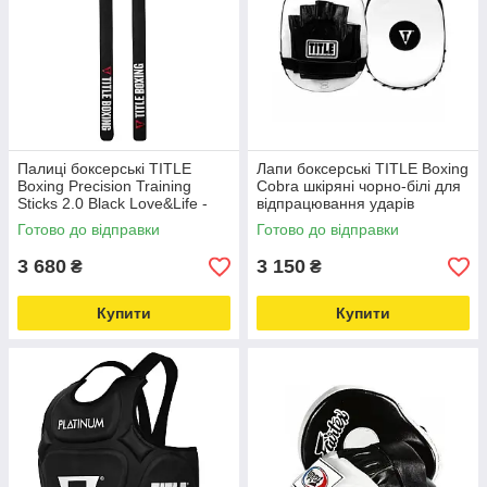
Палиці боксерські TITLE
Лапи боксерські TITLE Boxing
Boxing Precision Training
Cobra шкіряні чорно-білі для
Sticks 2.0 Black Love&Life -
відпрацювання ударів
online-multimarket-
Love&Life -online-multimarket-
Готово до відправки
Готово до відправки
3 680
3 150
₴
₴
Купити
Купити