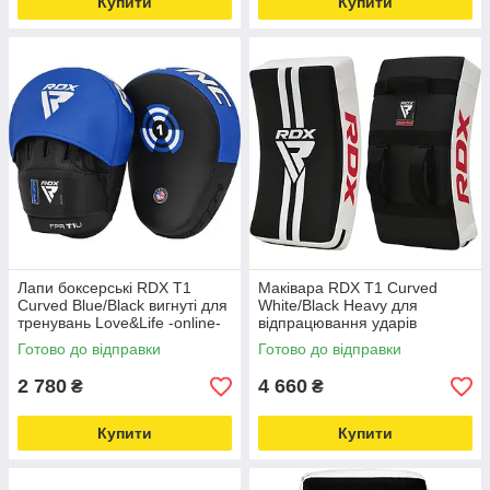
Купити
Купити
Лапи боксерські RDX T1
Маківара RDX T1 Curved
Curved Blue/Black вигнуті для
White/Black Heavy для
тренувань Love&Life -online-
відпрацювання ударів
multimarket-
Love&Life -online-multimarket-
Готово до відправки
Готово до відправки
2 780
4 660
₴
₴
Купити
Купити