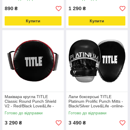
890
1 290
₴
₴
Купити
Купити
Маківара кругла TITLE
Лапи боксерські TITLE
Classic Round Punch Shield
Platinum Prolific Punch Mitts -
V2 - Red/Black Love&Life -
Black/Silver Love&Life -online-
online-multimarket-
multimarket-
Готово до відправки
Готово до відправки
3 290
3 490
₴
₴