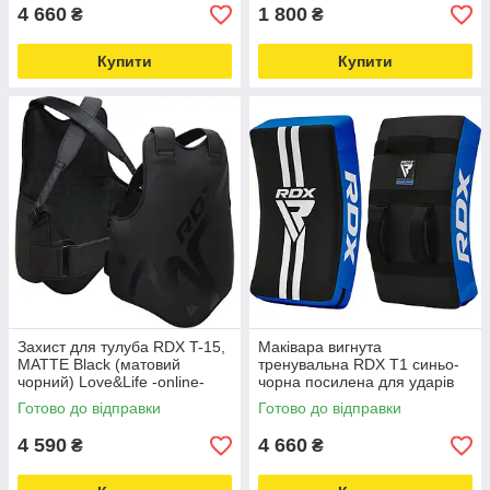
4 660
1 800
₴
₴
Купити
Купити
Захист для тулуба RDX T-15,
Маківара вигнута
MATTE Black (матовий
тренувальна RDX T1 синьо-
чорний) Love&Life -online-
чорна посилена для ударів
multimarket-
Love&Life -online-multimarket-
Готово до відправки
Готово до відправки
4 590
4 660
₴
₴