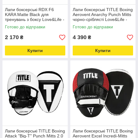
Лапи боксерські RDX F6
Лапи боксерські TITLE Boxing
KARA Matte Black для
Aerovent Anarchy Punch Mitts
тренувань з боксу Love&Life -
чорно-сріблясті Love&Life -
online-multimarket-
online-multimarket-
Готово до відправки
Готово до відправки
2 170
4 390
₴
₴
Купити
Купити
Лапи боксерські TITLE Boxing
Лапи боксерські TITLE Boxing
Attack "Big-T" Punch Mitts 2.0
Aerovent Excel Incredi-Mitts