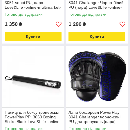
3051 чорні PU, пара
3041 Challanger Чорно-білий
Love&Life -online-multimarket-
PU (пара) Love&Life -online-
multimarket-
Готово до відправки
Готово до відправки
1 350
1 290
₴
₴
Купити
Купити
Палиці для боксу тренерські
Лапи боксерські PowerPlay
PowerPlay PP_3069 Boxing
3041 Challanger чорно-сині
Sticks Black Love&Life -online-
PU для тренувань [пара]
multimarket-
Love&Life -online-multimarket-
Готово до відправки
Готово до відправки