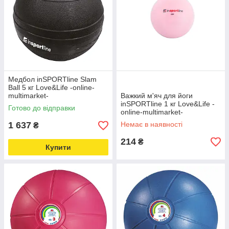
Медбол inSPORTline Slam
Ball 5 кг Love&Life -online-
multimarket-
Важкий м'яч для йоги
inSPORTline 1 кг Love&Life -
Готово до відправки
online-multimarket-
1 637
Немає в наявності
₴
214
₴
Купити