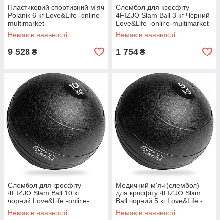
Пластиковий спортивний м'яч
Слембол для кросфіту
Polanik 6 кг Love&Life -online-
4FIZJO Slam Ball 3 кг Чорний
multimarket-
Love&Life -online-multimarket-
Немає в наявності
Немає в наявності
9 528
1 754
₴
₴
Слембол для кросфіту
Медичний м'яч (слембол)
4FIZJO Slam Ball 10 кг
для кросфіту 4FIZJO Slam
чорний Love&Life -online-
Ball чорний 5 кг Love&Life -
multimarket-
online-multimarket-
Немає в наявності
Немає в наявності