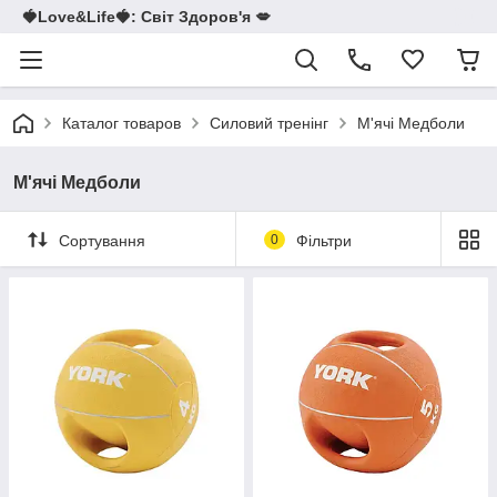
🍓Love&Life🍓: Світ Здоров'я 💋
Каталог товаров
Силовий тренінг
М'ячі Медболи
М'ячі Медболи
Сортування
0
Фільтри