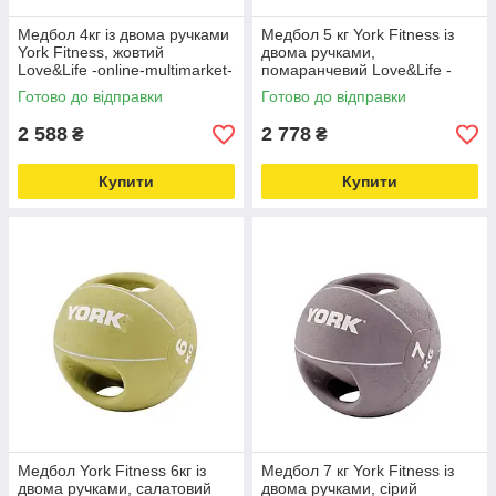
Медбол 4кг із двома ручками
Медбол 5 кг York Fitness із
York Fitness, жовтий
двома ручками,
Love&Life -online-multimarket-
помаранчевий Love&Life -
online-multimarket-
Готово до відправки
Готово до відправки
2 588
2 778
₴
₴
Купити
Купити
Медбол York Fitness 6кг із
Медбол 7 кг York Fitness із
двома ручками, салатовий
двома ручками, сірий