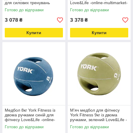
для силових тренувань
Love&Life -online-multimarket-
Love&Life -online-multimarket-
Готово до відправки
Готово до відправки
3 078
3 378
₴
₴
Купити
Купити
Медбол 8кг York Fitness із
М'яч медбол для фітнесу
двома ручками синій для
York Fitness 9кг із двома
фітнесу Love&Life -online-
ручками, зелений Love&Life -
multimarket-
online-multimarket-
Готово до відправки
Готово до відправки