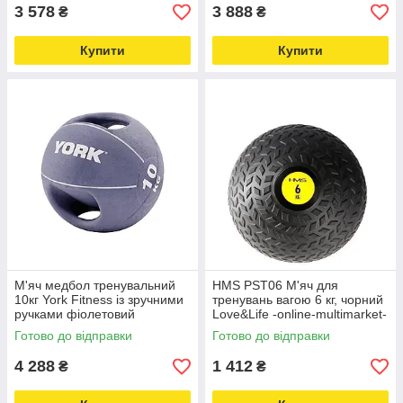
3 578
3 888
₴
₴
Купити
Купити
М'яч медбол тренувальний
HMS PST06 М'яч для
10кг York Fitness із зручними
тренувань вагою 6 кг, чорний
ручками фіолетовий
Love&Life -online-multimarket-
Love&Life -online-multimarket-
Готово до відправки
Готово до відправки
4 288
1 412
₴
₴