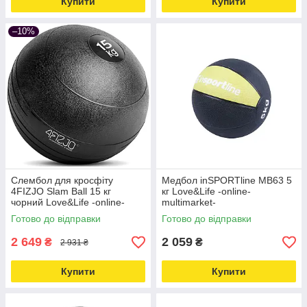
Купити
Купити
–10%
Слембол для кросфіту
Медбол inSPORTline MB63 5
4FIZJO Slam Ball 15 кг
кг Love&Life -online-
чорний Love&Life -online-
multimarket-
multimarket-
Готово до відправки
Готово до відправки
2 649
2 059
₴
₴
2 931 ₴
Купити
Купити