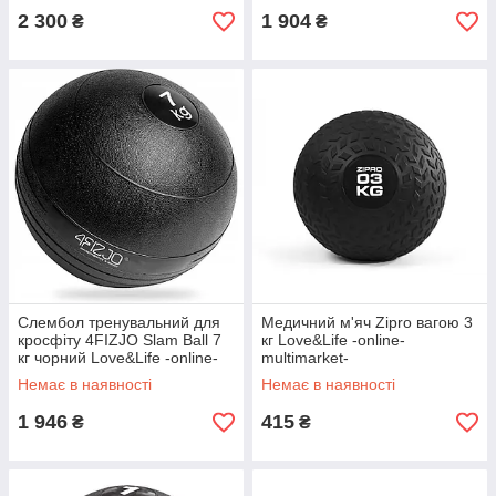
2 300
1 904
₴
₴
Слембол тренувальний для
Медичний м'яч Zipro вагою 3
кросфіту 4FIZJO Slam Ball 7
кг Love&Life -online-
кг чорний Love&Life -online-
multimarket-
multimarket-
Немає в наявності
Немає в наявності
1 946
415
₴
₴