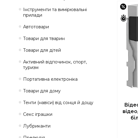
–7%
Інструменти та вимірювальні
прилади
Зали
Автотовари
Товари для тварин
Товари для дітей
Активний відпочинок, спорт,
туризм
Портативна електроніка
Товари для дому
Тенти (навіси) від сонця й дощу
Віде
відео
Секс іграшки
бі
Лубриканти
Прелюдія