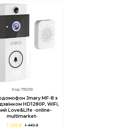
шилось 43 дні
719259
одомофон Jmary MF-8 з
дзвінком HD1280P, WiFi,
лий Love&Life -online-
multimarket-
1 349 ₴
1 449 ₴