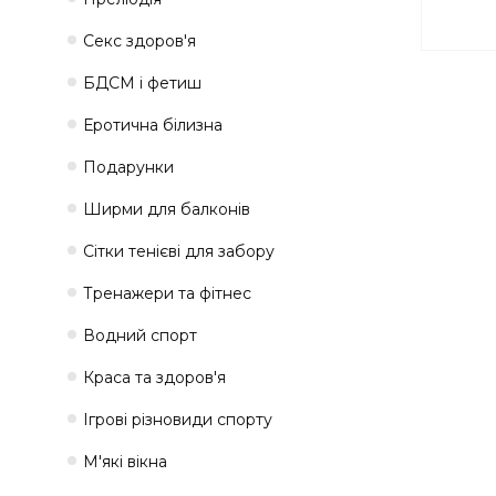
Секс здоров'я
БДСМ і фетиш
Еротична білизна
Подарунки
Ширми для балконів
Сітки тенієві для забору
Тренажери та фітнес
Водний спорт
Краса та здоров'я
Ігрові різновиди спорту
М'які вікна