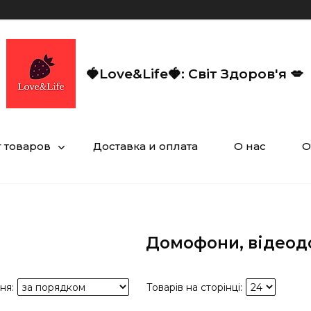
🍓Love&Life🍓: Світ Здоров'я 💋
г товаров
Доставка и оплата
О нас
О
Домофони, відео