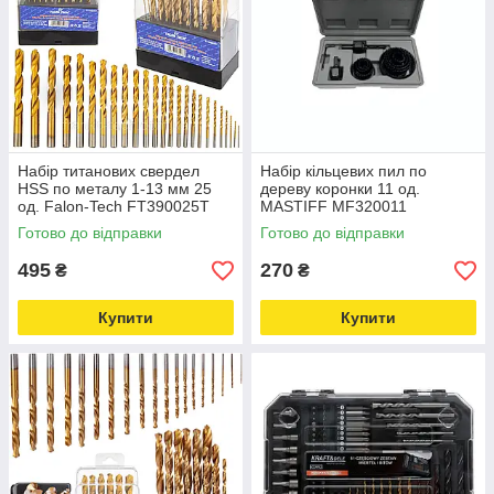
Набір титанових свердел
Набір кільцевих пил по
HSS по металу 1-13 мм 25
дереву коронки 11 од.
од. Falon-Tech FT390025T
MASTIFF MF320011
Love&Life -online-multimarket-
Love&Life -online-multimarket-
Готово до відправки
Готово до відправки
495
270
₴
₴
Купити
Купити