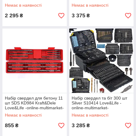
online-multimarket-
Love&Life -online-multimarket-
Немає в наявності
Немає в наявності
2 295
3 375
₴
₴
Набір свердел для бетону 11
Набір свердел та біт 300 шт
шт SDS KD984 Kraft&Dele
Silver S10414 Love&Life -
Love&Life -online-multimarket-
online-multimarket-
Немає в наявності
Немає в наявності
855
3 285
₴
₴