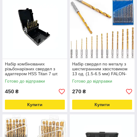
Набір комбінованих
Набір свердел по металу з
різьбонарізних свердел з
шестигранним хвостовиком
адаптером HSS Titan 7 шт.
13 од. (1.5-6.5 мм) FALON-
Falon-Tech FT1070G
TECH FT6613 Love&Life -
Готово до відправки
Готово до відправки
Love&Life -online-multimarket-
online-multimarket-
450
270
₴
₴
Купити
Купити