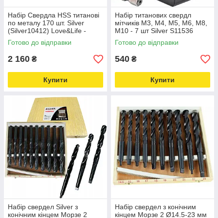
Набір Свердла HSS титанові
Набір титанових свердл
по металу 170 шт. Silver
мітчиків М3, М4, М5, М6, М8,
(Silver10412) Love&Life -
М10 - 7 шт Silver S11536
online-multimarket-
Love&Life -online-multimarket-
Готово до відправки
Готово до відправки
2 160
540
₴
₴
Купити
Купити
Набір свердел Silver з
Набір свердел з конічним
конічним кінцем Морзе 2
кінцем Морзе 2 Ø14.5-23 мм