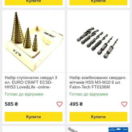
Купити
Купити
Набір ступінчатих свердл 3
Набір комбінованих свердел-
ел. EURO CRAFT ECSD-
мітчиків HSS M3-M10 6 шт.
HHS3 Love&Life -online-
Falon-Tech FT0106M
multimarket-
Love&Life -online-multimarket-
Готово до відправки
Готово до відправки
585
495
₴
₴
Купити
Купити