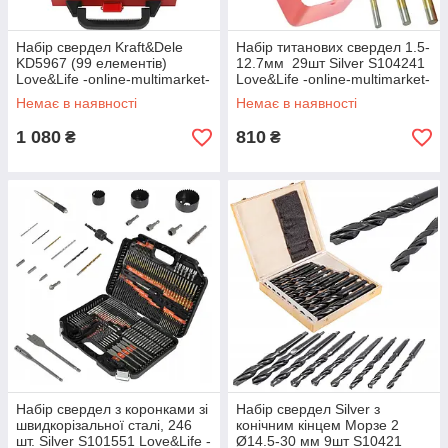
Набір свердел Kraft&Dele
Набір титанових свердел 1.5-
KD5967 (99 елементів)
12.7мм 29шт Silver S104241
Love&Life -online-multimarket-
Love&Life -online-multimarket-
Немає в наявності
Немає в наявності
1 080
810
₴
₴
Набір свердел з коронками зі
Набір свердел Silver з
швидкорізальної сталі, 246
конічним кінцем Морзе 2
шт. Silver S101551 Love&Life -
Ø14.5-30 мм 9шт S10421