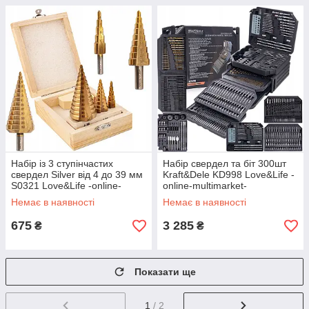
Набір із 3 ступінчастих
Набір свердел та біт 300шт
свердел Silver від 4 до 39 мм
Kraft&Dele KD998 Love&Life -
S0321 Love&Life -online-
online-multimarket-
multimarket-
Немає в наявності
Немає в наявності
675
3 285
₴
₴
Показати ще
1
/ 2