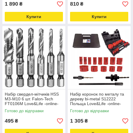
1 890
810
₴
₴
Купити
Купити
Набір свердел-мітчиків HSS
Набір коронок по металу та
M3-M10 6 шт. Falon-Tech
дереву bi-metal S12222
FT0106M Love&Life -online-
Польща Love&Life -online-
multimarket-
multimarket-
Готово до відправки
Готово до відправки
495
1 305
₴
₴