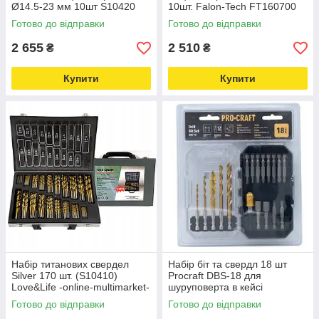
Ø14.5-23 мм 10шт S10420
10шт. Falon-Tech FT160700
Love&Life -online-multimarket-
Love&Life -online-multimarket-
Готово до відправки
Готово до відправки
2 655
2 510
₴
₴
Купити
Купити
Набір титанових свердел
Набір біт та свердл 18 шт
Silver 170 шт. (S10410)
Procraft DBS-18 для
Love&Life -online-multimarket-
шуруповерта в кейсі
Love&Life -online-multimarket-
Готово до відправки
Готово до відправки