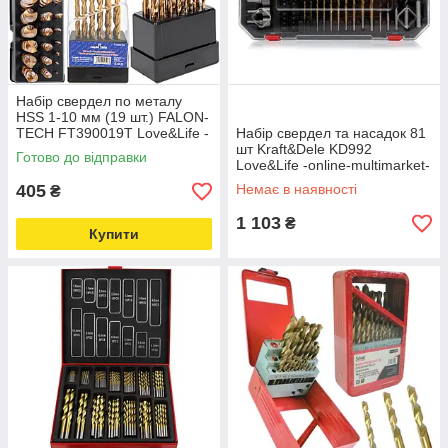
Набір свердел по металу
HSS 1-10 мм (19 шт.) FALON-
TECH FT390019T Love&Life -
Набір свердел та насадок 81
online-multimarket-
шт Kraft&Dele KD992
Готово до відправки
Love&Life -online-multimarket-
405
Немає в наявності
₴
1 103
₴
Купити