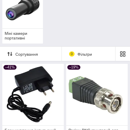
Міні камери
портативні
Сортування
0
Фільтри
–41%
–19%