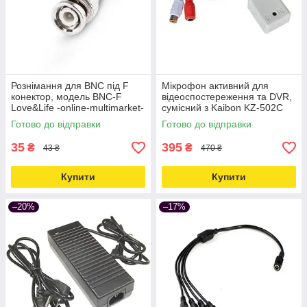
Рознімання для BNC під F
Мікрофон активний для
конектор, модель BNC-F
відеоспостереження та DVR,
Love&Life -online-multimarket-
сумісний з Kaibon KZ-502C
Love&Life -online-multimarket-
Готово до відправки
Готово до відправки
35
395
₴
₴
43 ₴
470 ₴
Купити
Купити
–20%
–17%