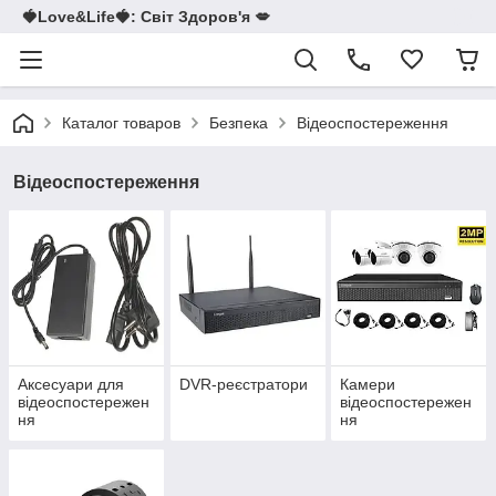
🍓Love&Life🍓: Світ Здоров'я 💋
Каталог товаров
Безпека
Відеоспостереження
Відеоспостереження
Аксесуари для
DVR-реєстратори
Камери
відеоспостережен
відеоспостережен
ня
ня