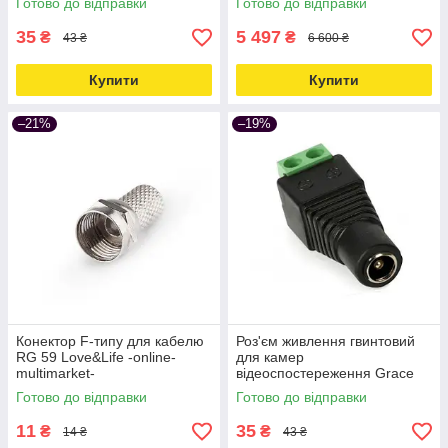
Готово до відправки
Готово до відправки
Love&Life -online-multimarket-
35
5 497
₴
₴
43 ₴
6 600 ₴
Купити
Купити
–21%
–19%
Конектор F-типу для кабелю
Роз'єм живлення гвинтовий
RG 59 Love&Life -online-
для камер
multimarket-
відеоспостереження Grace
Security PWC-01 Love&Life -
Готово до відправки
Готово до відправки
online-multimarket-
11
35
₴
₴
14 ₴
43 ₴