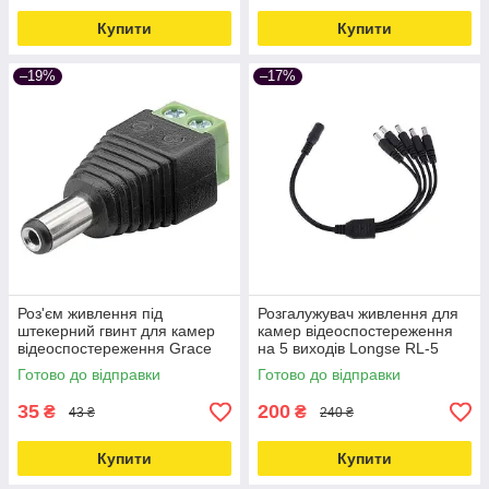
Купити
Купити
–19%
–17%
Роз'єм живлення під
Розгалужувач живлення для
штекерний гвинт для камер
камер відеоспостереження
відеоспостереження Grace
на 5 виходів Longse RL-5
Security PWC-02 Love&Life -
Love&Life -online-multimarket-
Готово до відправки
Готово до відправки
online-multimarket-
35
200
₴
₴
43 ₴
240 ₴
Купити
Купити