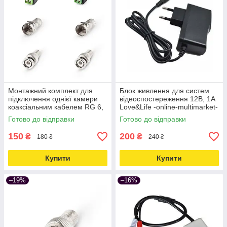
Монтажний комплект для
Блок живлення для систем
підключення однієї камери
відеоспостереження 12В, 1А
коаксіальним кабелем RG 6,
Love&Life -online-multimarket-
RG 59 Love&Life -online-
Готово до відправки
Готово до відправки
multimarket-
150
200
₴
₴
180 ₴
240 ₴
Купити
Купити
–19%
–16%