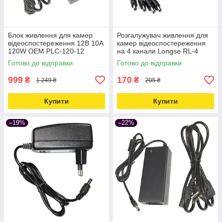
Блок живлення для камер
Розгалужувач живлення для
відеоспостереження 12В 10А
камер відеоспостереження
120W OEM PLC-120-12
на 4 канали Longse RL-4
Love&Life -online-multimarket-
Love&Life -online-multimarket-
Готово до відправки
Готово до відправки
999
170
₴
₴
1 249 ₴
205 ₴
Купити
Купити
–19%
–22%