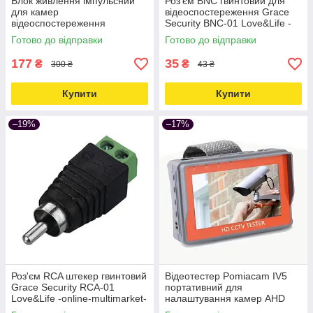
Блок живлення імпульсний
Роз'єм BNC гвинтовий для
для камер
відеоспостереження Grace
відеоспостереження
Security BNC-01 Love&Life -
Unitoptek 12В 1А Love&Life -
online-multimarket-
Готово до відправки
Готово до відправки
online-multimarket-
177
35
₴
₴
300 ₴
43 ₴
Купити
Купити
–19%
–17%
Роз'єм RCA штекер гвинтовий
Відеотестер Pomiacam IV5
Grace Security RCA-01
портативний для
Love&Life -online-multimarket-
налаштування камер AHD
TVI CVI CVBS до 8 Мп