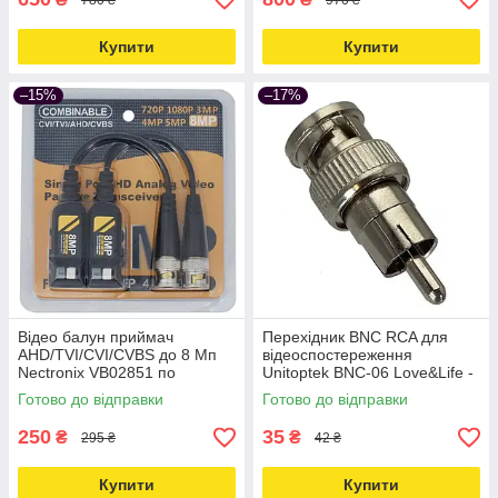
Купити
Купити
–15%
–17%
Відео балун приймач
Перехідник BNC RCA для
AHD/TVI/CVI/CVBS до 8 Мп
відеоспостереження
Nectronix VB02851 по
Unitoptek BNC-06 Love&Life -
кручений парі (2 шт)
online-multimarket-
Готово до відправки
Готово до відправки
Love&Life -online-multimarket-
250
35
₴
₴
295 ₴
42 ₴
Купити
Купити