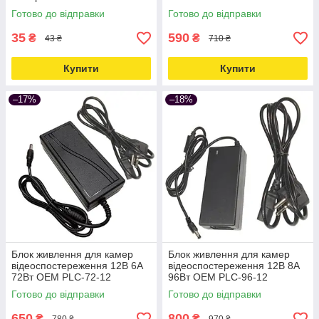
online-multimarket-
Love&Life -online-multimarket-
Готово до відправки
Готово до відправки
35
590
₴
₴
43 ₴
710 ₴
Купити
Купити
–17%
–18%
Блок живлення для камер
Блок живлення для камер
відеоспостереження 12В 6А
відеоспостереження 12В 8А
72Вт OEM PLC-72-12
96Вт OEM PLC-96-12
Love&Life -online-multimarket-
Love&Life -online-multimarket-
Готово до відправки
Готово до відправки
650
800
₴
₴
780 ₴
970 ₴