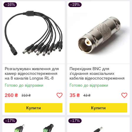
–16%
–19%
Розгалужувач живлення для
Перехідник BNC для
камер відеоспостереження
з'єднання коаксіальних
на 8 каналів Longse RL-8
кабелів відеоспостереження
Love&Life -online-multimarket-
Unitoptek BNC-08 Love&Life -
Готово до відправки
Готово до відправки
online-multimarket-
260
35
₴
₴
310 ₴
43 ₴
Купити
Купити
–17%
–17%