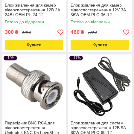
Блок живлення для камер
Блок живлення для камер
відеоспостереження 12В 2А
відеоспостереження 12V 3A
24Вт OEM PL-24-12
36W OEM PLC-36-12
Love&Life -online-multimarket-
Love&Life -online-multimarket-
Готово до відправки
Готово до відправки
300
460
₴
₴
370 ₴
590 ₴
Купити
Купити
–19%
–17%
Перехідник BNC RCA для
Блок живлення для систем
відеоспостереження
відеоспостереження 12В 5А
Unitoptek BNC-05 Love&Life -
60W OEM PLC-60-12