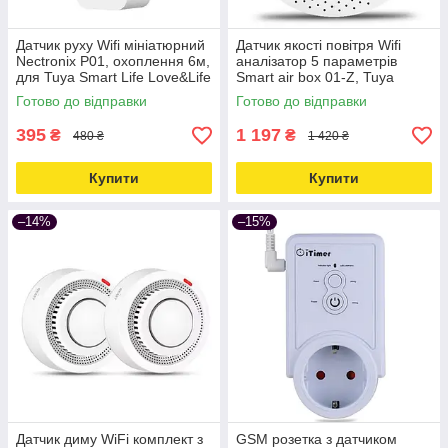
Датчик руху Wifi мініатюрний
Датчик якості повітря Wifi
Nectronix P01, охоплення 6м,
аналізатор 5 параметрів
для Tuya Smart Life Love&Life
Smart air box 01-Z, Tuya
-online-multimarket-
Smart Life Love&Life -online-
Готово до відправки
Готово до відправки
multimarket-
395
1 197
₴
₴
480 ₴
1 420 ₴
Купити
Купити
–14%
–15%
Датчик диму WiFi комплект з
GSM розетка з датчиком