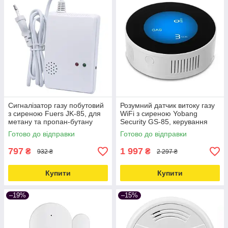
Сигналізатор газу побутовий
Розумний датчик витоку газу
з сиреною Fuers JK-85, для
WiFi з сиреною Yobang
метану та пропан-бутану
Security GS-85, керування
Love&Life -online-multimarket-
через App Love&Life -online-
Готово до відправки
Готово до відправки
multimarket-
797
1 997
₴
₴
932 ₴
2 297 ₴
Купити
Купити
–19%
–15%