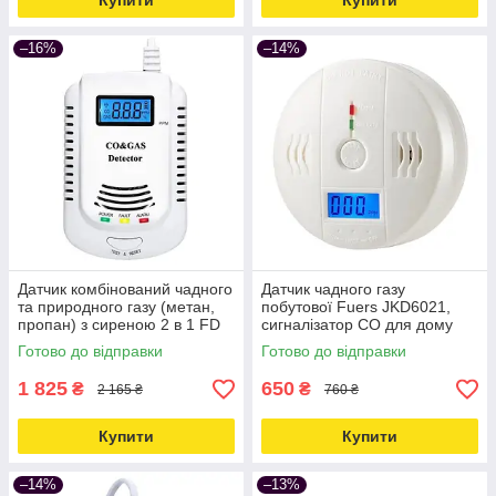
Купити
Купити
–16%
–14%
Датчик комбінований чадного
Датчик чадного газу
та природного газу (метан,
побутової Fuers JKD6021,
пропан) з сиреною 2 в 1 FD
сигналізатор CO для дому
808COM Love&Life -online-
Love&Life -online-multimarket-
Готово до відправки
Готово до відправки
multimarket-
1 825
650
₴
₴
2 165 ₴
760 ₴
Купити
Купити
–14%
–13%