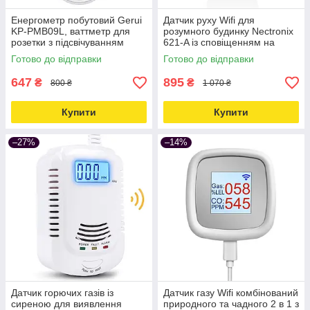
Енергометр побутовий Gerui
Датчик руху Wifi для
KP-PMB09L, ваттметр для
розумного будинку Nectronix
розетки з підсвічуванням
621-A із сповіщенням на
дисплея, білий Love&Life -
смартфон Love&Life -online-
Готово до відправки
Готово до відправки
online-multimarket-
multimarket-
647
895
₴
₴
800 ₴
1 070 ₴
Купити
Купити
–27%
–14%
Датчик горючих газів із
Датчик газу Wifi комбінований
сиреною для виявлення
природного та чадного 2 в 1 з