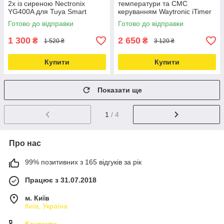
2х із сиреною Nectronix
температури та СМС
YG400A для Tuya Smart
керуванням Waytronic iTimer
Love&Life -online-multimarket-
(російська версія) Love&Life -
Готово до відправки
Готово до відправки
online-multimarket-
1 300
2 650
₴
₴
1 520 ₴
3 120 ₴
Купити
Купити
Показати ще
1
/ 4
Про нас
99% позитивних з 165 відгуків за рік
Працює з 31.07.2018
м. Київ
Київ, Україна