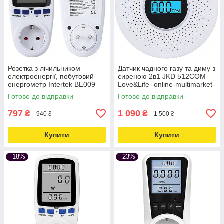
Розетка з лічильником
Датчик чадного газу та диму з
електроенергії, побутовий
сиреною 2в1 JKD 512COM
енергометр Intertek BE009
Love&Life -online-multimarket-
Love&Life -online-multimarket-
Готово до відправки
Готово до відправки
797
1 090
₴
₴
940 ₴
1 500 ₴
Купити
Купити
–18%
–23%