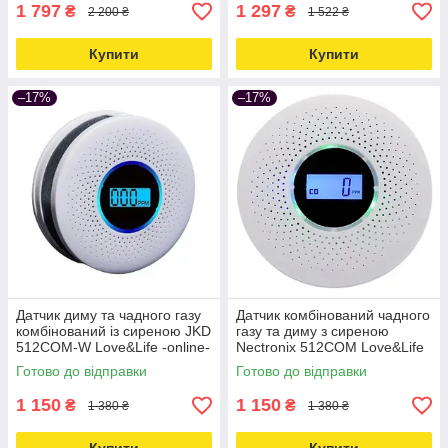
1 797
1 297
₴
₴
2 200 ₴
1 522 ₴
Купити
Купити
–17%
–17%
Датчик диму та чадного газу
Датчик комбінований чадного
комбінований із сиреною JKD
газу та диму з сиреною
512COM-W Love&Life -online-
Nectronix 512COM Love&Life
multimarket-
-online-multimarket-
Готово до відправки
Готово до відправки
1 150
1 150
₴
₴
1 380 ₴
1 380 ₴