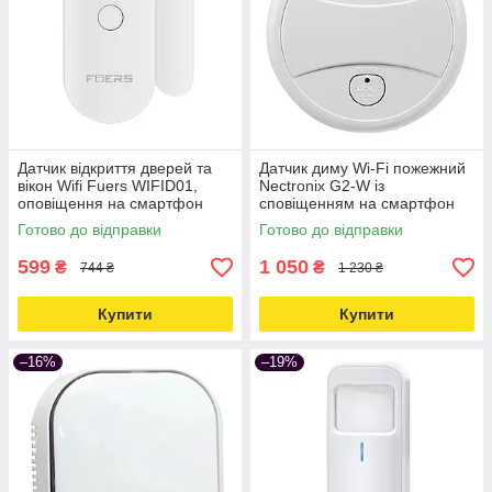
Датчик відкриття дверей та
Датчик диму Wi-Fi пожежний
вікон Wifi Fuers WIFID01,
Nectronix G2-W із
оповіщення на смартфон
сповіщенням на смартфон
Love&Life -online-multimarket-
через Tuya smart Love&Life -
Готово до відправки
Готово до відправки
online-multimarket-
599
1 050
₴
₴
744 ₴
1 230 ₴
Купити
Купити
–16%
–19%