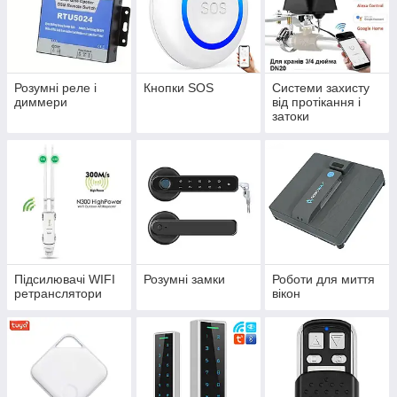
Розумні реле і
Кнопки SOS
Системи захисту
диммери
від протікання і
затоки
Підсилювачі WIFI
Розумні замки
Роботи для миття
ретранслятори
вікон