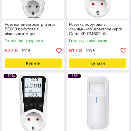
Розетка-енергометр Gerui
Розетка побутова з
BE009 побутова з
лічильником електроенергії
лічильником для
Gerui KP-PMB09, без
вимірювання електроенергії
підсвічування, біла Love&Life
Готово до відправки
Готово до відправки
Love&Life -online-multimarket-
-online-multimarket-
577
617
₴
₴
700 ₴
800 ₴
Купити
Купити
–19%
–16%