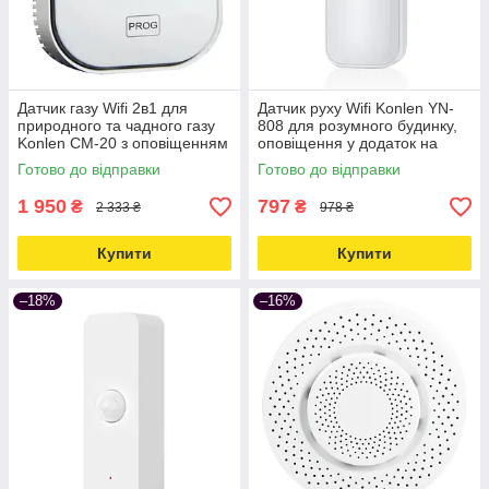
Датчик газу Wifi 2в1 для
Датчик руху Wifi Konlen YN-
природного та чадного газу
808 для розумного будинку,
Konlen CM-20 з оповіщенням
оповіщення у додаток на
на смартфон Love&Life -
смартфон Love&Life -online-
Готово до відправки
Готово до відправки
online-multimarket-
multimarket-
1 950
797
₴
₴
2 333 ₴
978 ₴
Купити
Купити
–18%
–16%