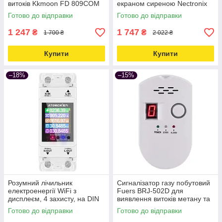
витоків Kkmoon FD 809COM
екраном сиреною Nectronix
Love&Life -online-multimarket-
GLD-20 Love&Life -online-
Готово до відправки
Готово до відправки
multimarket-
1 247
1 747
₴
₴
1 700 ₴
2 022 ₴
Купити
Купити
–18%
–15%
Розумний лічильник
Сигналізатор газу побутовий
електроенергії WiFi з
Fuers BRJ-502D для
дисплеєм, 4 захисту, на DIN
виявлення витоків метану та
рейку 100А Atorch AT2PW
пропан-бутану Love&Life -
Готово до відправки
Готово до відправки
Love&Life -online-multimarket-
online-multimarket-