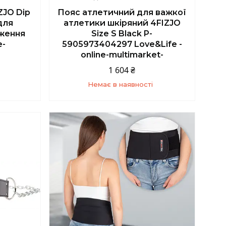
ZJO Dip
Пояс атлетичний для важкої
для
атлетики шкіряний 4FIZJO
аження
Size S Black P-
e-
5905973404297 Love&Life -
online-multimarket-
1 604 ₴
Немає в наявності
5
+380 (67) 139-10-45