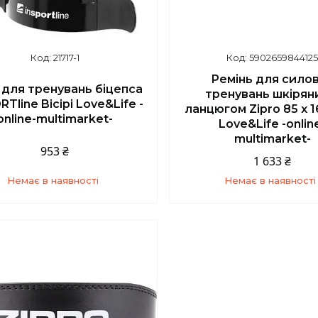
21717-1
590265984412
Ремінь для сило
 для тренувань біцепса
тренувань шкірян
RTline Bicipi Love&Life -
ланцюгом Zipro 85 х 16
online-multimarket-
Love&Life -onlin
multimarket-
953 ₴
1 633 ₴
Немає в наявності
Немає в наявності
+380 (67) 139-10-45
+380 (67) 139-10-4