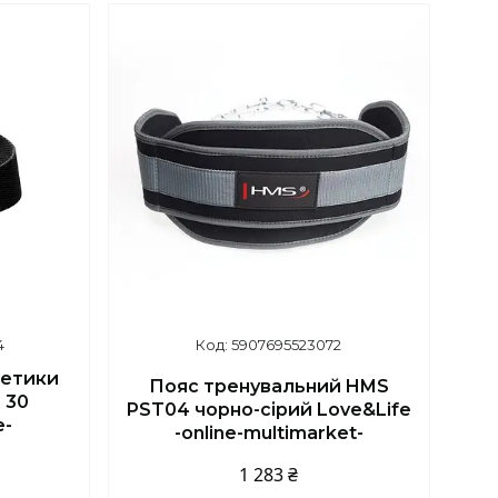
4
5907695523072
летики
Пояс тренувальний HMS
 30
PST04 чорно-сірий Love&Life
e-
-online-multimarket-
1 283 ₴