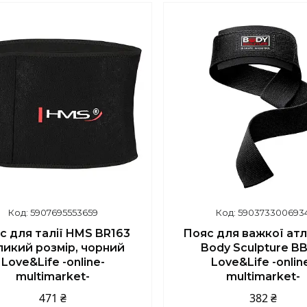
5907695553659
590373300693
с для талії HMS BR163
Пояс для важкої ат
ликий розмір, чорний
Body Sculpture BB
Love&Life -online-
Love&Life -onlin
multimarket-
multimarket-
471 ₴
382 ₴