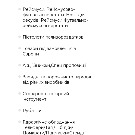
Рейсмуси. Рейсмусово-
фугвальні верстати. Ножі для
ресусів. Рейсмуси Фугвально-
рейсмусові верстати
Пістолети паливороздаткові
Товари під замовлення з
Європи
Акції,Знижки,Спец пропозиції
Зарядні та порожнисто-зарядні
від різних виробників
Столярно-слюсарний
інструмент
Рубанки
Гідравлічне обладнання
Тельфери/Талі/Лібідки/
Домкрати/Підставки/Стенд/