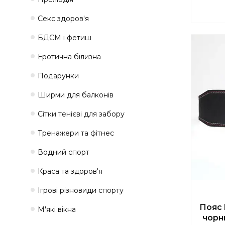
Секс здоров'я
БДСМ і фетиш
Еротична білизна
Подарунки
Ширми для балконів
Сітки тенієві для забору
Тренажери та фітнес
Водний спорт
Краса та здоров'я
Ігрові різновиди спорту
Пояс 
М'які вікна
чорн