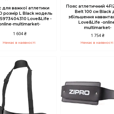
Пояс атлетичний 4FI
 для важкої атлетики
Belt 100 см Black 
O розмір L Black модель
збільшення навант
5973404310 Love&Life -
Love&Life -onlin
online-multimarket-
multimarket-
1 604 ₴
1 754 ₴
Немає в наявності
Немає в наявності
+380 (67) 139-10-45
+380 (67) 139-10-4