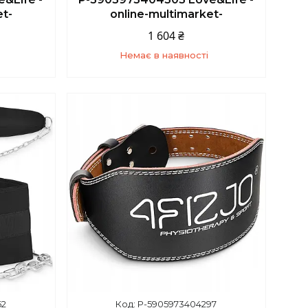
et-
online-multimarket-
1 604 ₴
Немає в наявності
5
+380 (67) 139-10-45
62
P-5905973404297