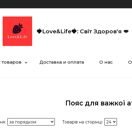
🍓Love&Life🍓: Світ Здоров'я 💋
г товаров
Доставка и оплата
О нас
О
Пояс для важкої 