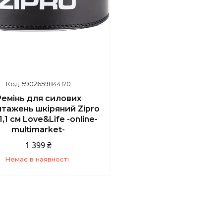
5902659844170
Ремінь для силових
нтажень шкіряний Zipro
 1,1 см Love&Life -online-
multimarket-
1 399 ₴
Немає в наявності
+380 (67) 139-10-45