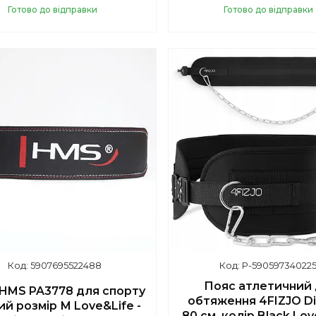
Готово до відправки
Готово до відправки
Купити
Купити
5907695522488
P-59059734022
Пояс атлетичний
HMS PA3778 для спорту
обтяження 4FIZJO Dip
ий розмір М Love&Life -
80 см, колір Black Lov