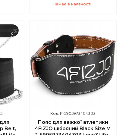
Немає в наявності
+380 (67) 139-10-45
55
P-5905973404303
 для
Пояс для важкої атлетики
 Belt,
4FIZJO шкіряний Black Size M
e&Life -
P-5905973404303 Love&Life -