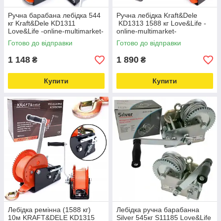
Ручна барабана лебідка 544
Ручна лебідка Kraft&Dele
кг Kraft&Dele KD1311
KD1313 1588 кг Love&Life -
Love&Life -online-multimarket-
online-multimarket-
Готово до відправки
Готово до відправки
1 148
1 890
₴
₴
Купити
Купити
Лебідка ремінна (1588 кг)
Лебідка ручна барабанна
10м KRAFT&DELE KD1315
Silver 545кг S11185 Love&Life