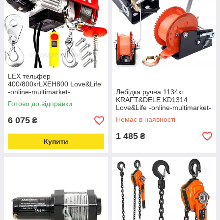
LEX тельфер
400/800кгLXEH800 Love&Life
-online-multimarket-
Лебідка ручна 1134кг
KRAFT&DELE KD1314
Готово до відправки
Love&Life -online-multimarket-
6 075
Немає в наявності
₴
1 485
₴
Купити