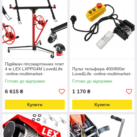
Підіймач гіпсокартонних плит
4 м LEX LXPPG4M Love&Life
Пульт тельфера 400/800кг
-online-multimarket-
Love&Life -online-multimarket-
Готово до відправки
Готово до відправки
6 615
1 170
₴
₴
Купити
Купити