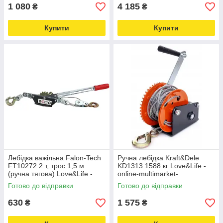
1 080
4 185
₴
₴
Купити
Купити
Лебідка важільна Falon-Tech
Ручна лебідка Kraft&Dele
FT10272 2 т, трос 1,5 м
KD1313 1588 кг Love&Life -
(ручна тягова) Love&Life -
online-multimarket-
online-multimarket-
Готово до відправки
Готово до відправки
630
1 575
₴
₴