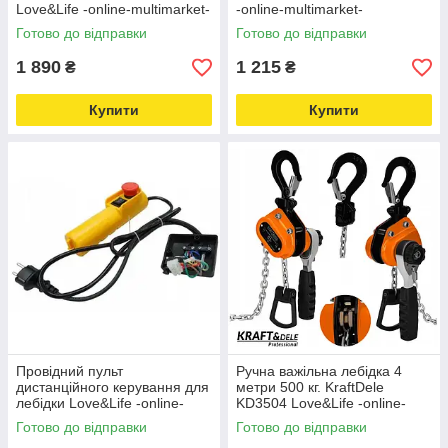
Love&Life -online-multimarket-
-online-multimarket-
Готово до відправки
Готово до відправки
1 890
1 215
₴
₴
Купити
Купити
Провідний пульт
Ручна важільна лебідка 4
дистанційного керування для
метри 500 кг. KraftDele
лебідки Love&Life -online-
KD3504 Love&Life -online-
multimarket-
multimarket-
Готово до відправки
Готово до відправки