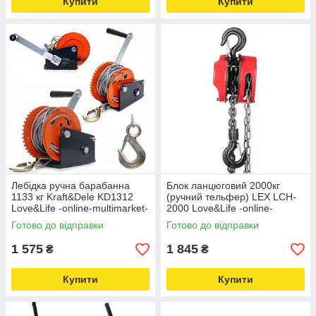
Купити
Купити
Лебідка ручна барабанна
Блок ланцюговий 2000кг
1133 кг Kraft&Dele KD1312
(ручний тельфер) LEX LCH-
Love&Life -online-multimarket-
2000 Love&Life -online-
multimarket-
Готово до відправки
Готово до відправки
1 575
1 845
₴
₴
Купити
Купити