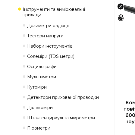
–13%
Інструменти та вимірювальні
прилади
Зали
Дозиметри радіації
Тестери напруги
Набори інструментів
Солеміри (TDS метри)
Осцилографи
Мультиметри
Кутоміри
Детектори прихованої проводки
Ком
Далекоміри
пові
600
Штангенциркулі та мікрометри
ноу
Пірометри