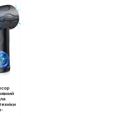
есор
тивний
для
техніки
e-