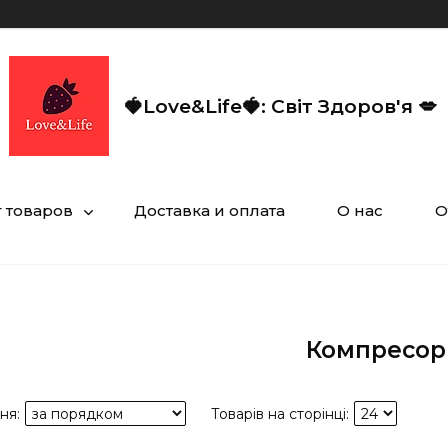
🍓Love&Life🍓: Світ Здоров'я 💋
г товаров
Доставка и оплата
О нас
О
Компресор