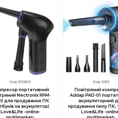
шилось 46 днів
100803
1083
Повітряний компр
пресор портативний
Addap PAD-01 порта
тряний Nectronix RPM-
акумуляторний 
0 для продування ПК
продування пилу ПК, 
тбуків на акумуляторі
Love&Life -onlin
Love&Life -online-
multimarket-
multimarket-