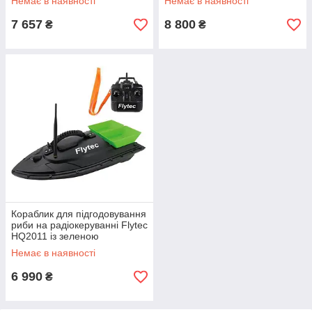
Немає в наявності
Немає в наявності
7 657
8 800
₴
₴
Кораблик для підгодовування
риби на радіокеруванні Flytec
HQ2011 із зеленою
годівницею Love&Life -online-
Немає в наявності
multimarket-
6 990
₴