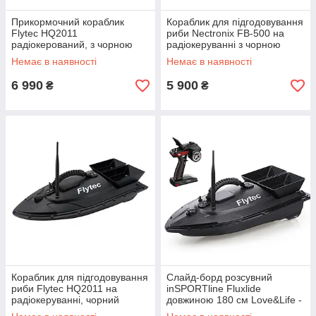
Прикормочний кораблик
Кораблик для підгодовування
Flytec HQ2011
риби Nectronix FB-500 на
радіокерований, з чорною
радіокеруванні з чорною
годівницею для риболовлі
годівницею Love&Life -online-
Немає в наявності
Немає в наявності
Love&Life -online-multimarket-
multimarket-
6 990
5 900
₴
₴
Кораблик для підгодовування
Слайд-борд розсувний
риби Flytec HQ2011 на
inSPORTline Fluxlide
радіокеруванні, чорний
довжиною 180 см Love&Life -
Love&Life -online-multimarket-
online-multimarket-