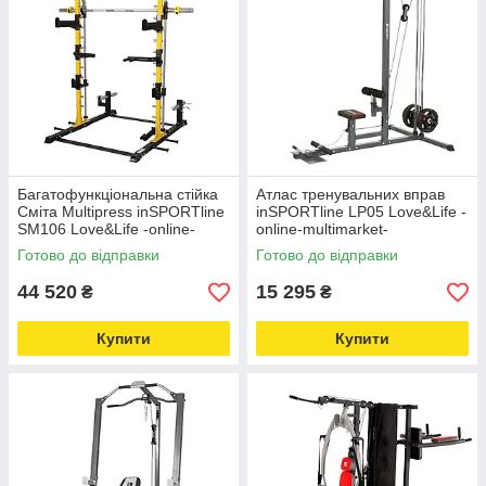
Багатофункціональна стійка
Атлас тренувальних вправ
Сміта Multipress inSPORTline
inSPORTline LP05 Love&Life -
SM106 Love&Life -online-
online-multimarket-
multimarket-
Готово до відправки
Готово до відправки
44 520
15 295
₴
₴
Купити
Купити