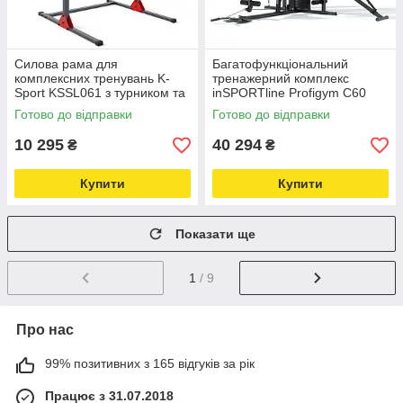
Силова рама для
Багатофункціональний
комплексних тренувань K-
тренажерний комплекс
Sport KSSL061 з турником та
inSPORTline Profigym C60
поручнями, сіра Love&Life -
(6/6) Love&Life -online-
Готово до відправки
Готово до відправки
online-multimarket-
multimarket-
10 295
40 294
₴
₴
Купити
Купити
Показати ще
1
/ 9
Про нас
99% позитивних з 165 відгуків за рік
Працює з 31.07.2018