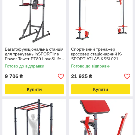
Багатофункціональна станція
Спортивний тренажер
для тренувань inSPORTline
кросовер стаціонарний K-
Power Tower PT80 Love&Life -
SPORT ATLAS KSSL021
online-multimarket-
Love&Life -online-multimarket-
Готово до відправки
Готово до відправки
9 706
21 925
₴
₴
Купити
Купити