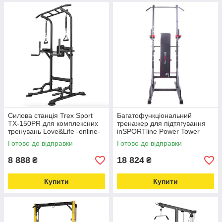
Силова станція Trex Sport
Багатофункціональний
TX-150PR для комплексних
тренажер для підтягування
тренувань Love&Life -online-
inSPORTline Power Tower
multimarket-
X150 Love&Life -online-
Готово до відправки
Готово до відправки
multimarket-
8 888
18 824
₴
₴
Купити
Купити