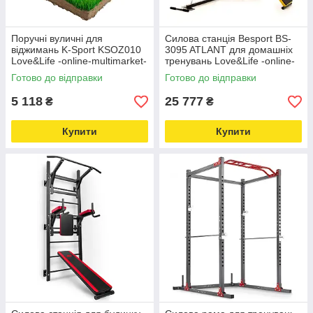
Поручні вуличні для
Силова станція Besport BS-
віджимань K-Sport KSOZ010
3095 ATLANT для домашніх
Love&Life -online-multimarket-
тренувань Love&Life -online-
multimarket-
Готово до відправки
Готово до відправки
5 118
25 777
₴
₴
Купити
Купити