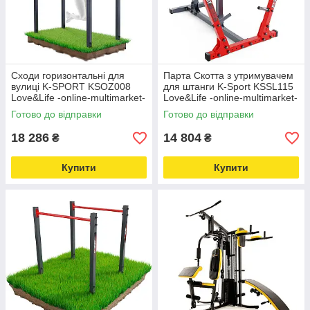
Сходи горизонтальні для
Парта Скотта з утримувачем
вулиці K-SPORT KSOZ008
для штанги K-Sport KSSL115
Love&Life -online-multimarket-
Love&Life -online-multimarket-
Готово до відправки
Готово до відправки
18 286
14 804
₴
₴
Купити
Купити