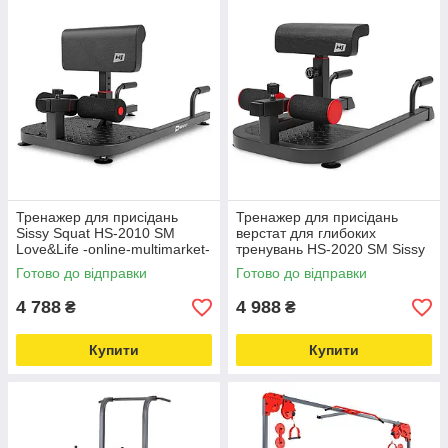
Тренажер для присідань
Тренажер для присідань
Sissy Squat HS-2010 SM
верстат для глибоких
Love&Life -online-multimarket-
тренувань HS-2020 SM Sissy
Squat Love&Life -online-
Готово до відправки
Готово до відправки
multimarket-
4 788
4 988
₴
₴
Купити
Купити