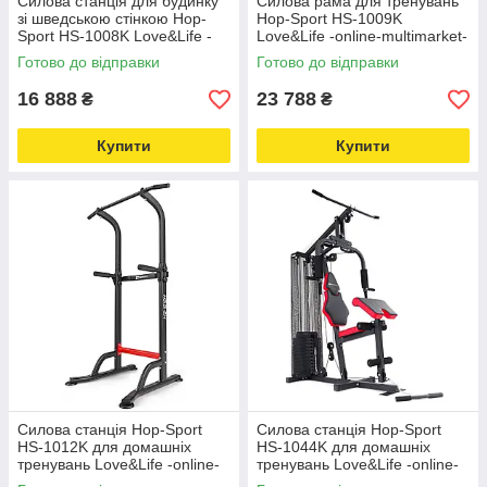
Силова станція для будинку
Силова рама для тренувань
зі шведською стінкою Hop-
Hop-Sport HS-1009K
Sport HS-1008K Love&Life -
Love&Life -online-multimarket-
online-multimarket-
Готово до відправки
Готово до відправки
16 888
23 788
₴
₴
Купити
Купити
Силова станція Hop-Sport
Силова станція Hop-Sport
HS-1012K для домашніх
HS-1044K для домашніх
тренувань Love&Life -online-
тренувань Love&Life -online-
multimarket-
multimarket-