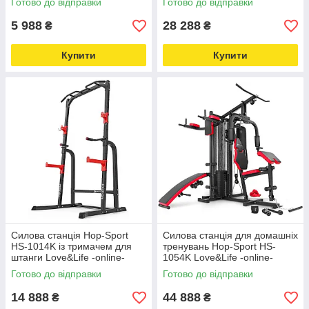
Готово до відправки
Готово до відправки
5 988
28 288
₴
₴
Купити
Купити
Силова станція Hop-Sport
Силова станція для домашніх
HS-1014K із тримачем для
тренувань Hop-Sport HS-
штанги Love&Life -online-
1054K Love&Life -online-
multimarket-
multimarket-
Готово до відправки
Готово до відправки
14 888
44 888
₴
₴