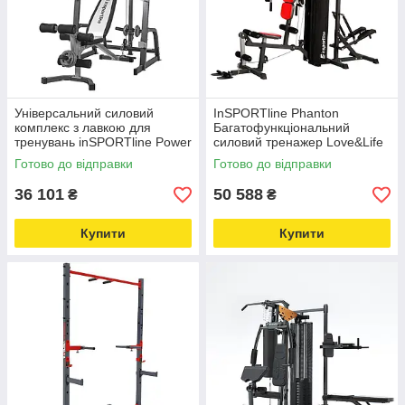
Універсальний силовий
InSPORTline Phanton
комплекс з лавкою для
Багатофункціональний
тренувань inSPORTline Power
силовий тренажер Love&Life
Rack PW60 Love&Life -online-
-online-multimarket-
Готово до відправки
Готово до відправки
multimarket-
36 101
50 588
₴
₴
Купити
Купити