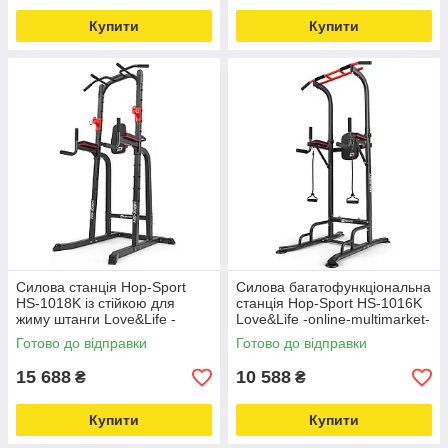
Купити
Купити
Силова станція Hop-Sport
Силова багатофункціональна
HS-1018K із стійкою для
станція Hop-Sport HS-1016K
жиму штанги Love&Life -
Love&Life -online-multimarket-
online-multimarket-
Готово до відправки
Готово до відправки
15 688
10 588
₴
₴
Купити
Купити