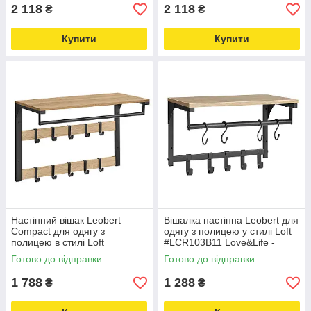
2 118
2 118
₴
₴
Купити
Купити
Настінний вішак Leobert
Вішалка настінна Leobert для
Compact для одягу з
одягу з полицею у стилі Loft
полицею в стилі Loft
#LCR103B11 Love&Life -
Love&Life -online-multimarket-
online-multimarket-
Готово до відправки
Готово до відправки
1 788
1 288
₴
₴