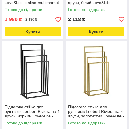
Love&Life -online-multimarket-
яруси, білий Love&Life -
online-multimarket-
Готово до відправки
Готово до відправки
1 980
2 118
₴
₴
2 430 ₴
Купити
Купити
Підлогова стійка для
Підлогова стійка для
рушників Leobert Riviera на 4
рушників Leobert Riviera на 4
яруси, чорний Love&Life -
яруси, золотистий Love&Life -
online-multimarket-
online-multimarket-
Готово до відправки
Готово до відправки