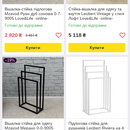
Вішалка-стійка підлогова
Стійка-вішалка для одягу та
Mzavod Руан дуб сонома 0-7-
взуття Leobert Vintage у стилі
9005 Love&Life -online-
Лофт Love&Life -online-
multimarket-
multimarket-
Готово до відправки
Готово до відправки
2 820
5 118
₴
₴
3 457 ₴
Купити
Купити
–19%
Вішалка-стійка для одягу
Підлогова стійка для
Mzavod Мерано 0-0-9005
рушників Leobert Riviera на 4