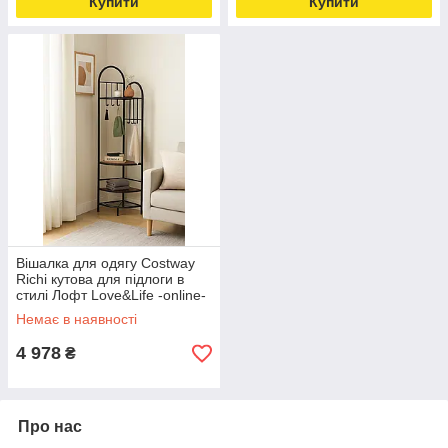
Купити
Купити
Вішалка для одягу Costway
Richi кутова для підлоги в
стилі Лофт Love&Life -online-
multimarket-
Немає в наявності
4 978
₴
Про нас