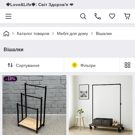
🍓Love&Life🍓: Світ Здоров'я 💋
Каталог товаров
Меблі для дому
Вішалки
Вішалки
Сортування
0
Фільтри
–18%