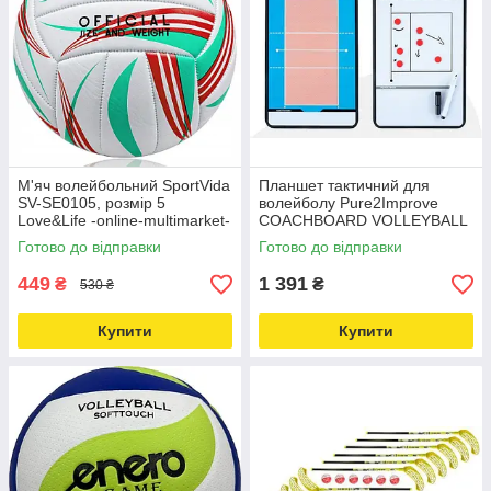
М'яч волейбольний SportVida
Планшет тактичний для
SV-SE0105, розмір 5
волейболу Pure2Improve
Love&Life -online-multimarket-
COACHBOARD VOLLEYBALL
Love&Life -online-multimarket-
Готово до відправки
Готово до відправки
449
1 391
₴
₴
530 ₴
Купити
Купити