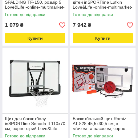
SPALDING TF-150, розмір 5
дітей inSPORTline Lufkin
Love&Life -online-multimarket-
Love&Life -online-multimarket-
Готово до відправки
Готово до відправки
1 079
7 942
₴
₴
Купити
Купити
Щит для баскетболу
Баскетбольний щит Ramiz
inSPORTline Senoda II 110x70
AT-828 45,5x30,5 см, з
см, чорно-сірий Love&Life -
м'ячем та насосом, чорно-
online-multimarket-
сірий комплект Love&Life -
Готово до відправки
Готово до відправки