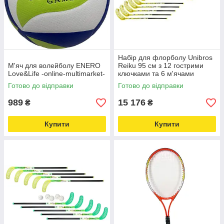
Набір для флорболу Unibros
М'яч для волейболу ENERO
Reiku 95 см з 12 гострими
Love&Life -online-multimarket-
ключками та 6 м'ячами
Love&Life -online-multimarket-
Готово до відправки
Готово до відправки
989
15 176
₴
₴
Купити
Купити