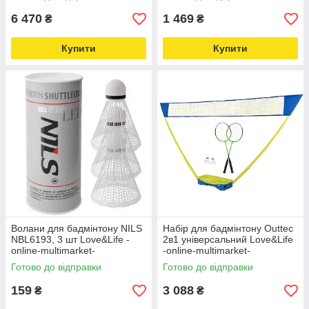
online-multimarket-
6 470
1 469
₴
₴
Купити
Купити
Волани для бадмінтону NILS
Набір для бадмінтону Outtec
NBL6193, 3 шт Love&Life -
2в1 універсальний Love&Life
online-multimarket-
-online-multimarket-
Готово до відправки
Готово до відправки
159
3 088
₴
₴