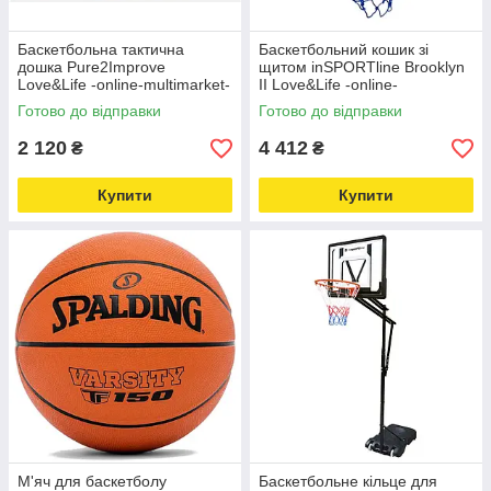
Баскетбольна тактична
Баскетбольний кошик зі
дошка Pure2Improve
щитом inSPORTline Brooklyn
Love&Life -online-multimarket-
II Love&Life -online-
multimarket-
Готово до відправки
Готово до відправки
2 120
4 412
₴
₴
Купити
Купити
М'яч для баскетболу
Баскетбольне кільце для