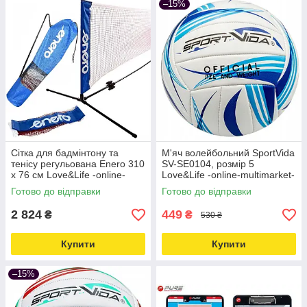
–15%
Сітка для бадмінтону та
М'яч волейбольний SportVida
тенісу регульована Enero 310
SV-SE0104, розмір 5
x 76 см Love&Life -online-
Love&Life -online-multimarket-
multimarket-
Готово до відправки
Готово до відправки
2 824
449
₴
₴
530 ₴
Купити
Купити
–15%