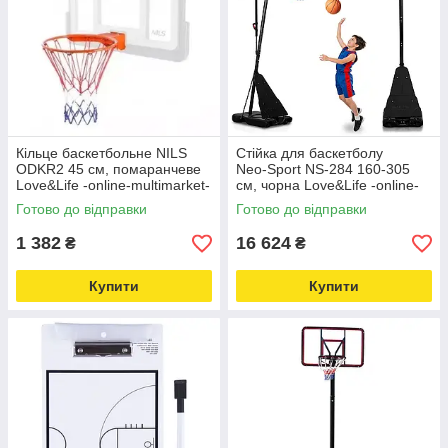
Кільце баскетбольне NILS
Стійка для баскетболу
ODKR2 45 см, помаранчеве
Neo‑Sport NS‑284 160-305
Love&Life -online-multimarket-
см, чорна Love&Life -online-
multimarket-
Готово до відправки
Готово до відправки
1 382
16 624
₴
₴
Купити
Купити