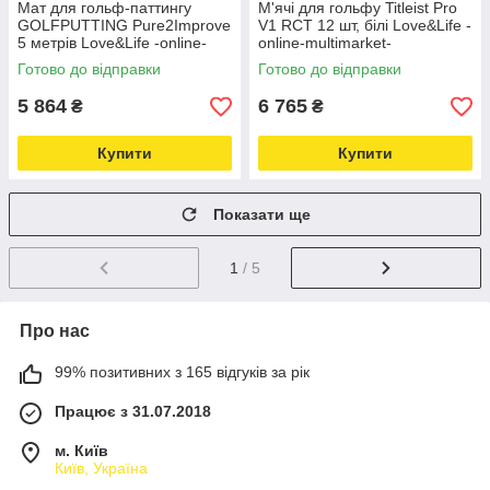
Мат для гольф-паттингу
М'ячі для гольфу Titleist Pro
GOLFPUTTING Pure2Improve
V1 RCT 12 шт, білі Love&Life -
5 метрів Love&Life -online-
online-multimarket-
multimarket-
Готово до відправки
Готово до відправки
5 864
6 765
₴
₴
Купити
Купити
Показати ще
1
/ 5
Про нас
99% позитивних з 165 відгуків за рік
Працює з 31.07.2018
м. Київ
Київ, Україна