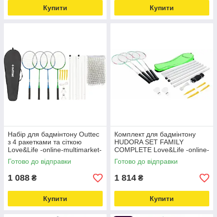
Купити
Купити
Набір для бадмінтону Outtec
Комплект для бадмінтону
з 4 ракетками та сіткою
HUDORA SET FAMILY
Love&Life -online-multimarket-
COMPLETE Love&Life -online-
multimarket-
Готово до відправки
Готово до відправки
1 088
1 814
₴
₴
Купити
Купити