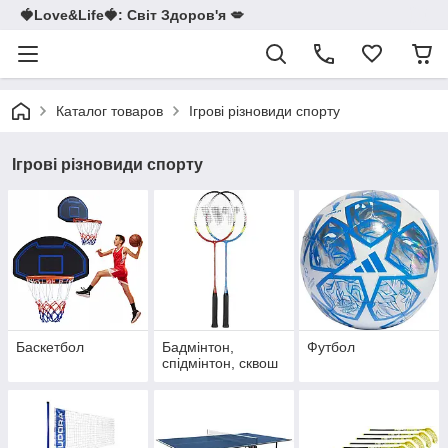
🍓Love&Life🍓: Світ Здоров'я 💋
Каталог товаров
Ігрові різновиди спорту
Ігрові різновиди спорту
Баскетбол
Бадмінтон,
Футбол
спідмінтон, сквош