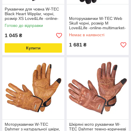
Рукавички для човна W-TEC
Black Heart Wipplar, чорні,
розмір XS Love&Life -online-
Моторукавички W-TEC Web
multimarket-
Skull чорні, розмір M
Готово до відправки
Love&Life -online-multimarket-
1 045
Немає в наявності
₴
1 681
₴
Купити
Моторукавички W-TEC
Шкіряні мото рукавички W-
Dahmer з натуральної шкіри,
TEC Dahmer темно-коричневі