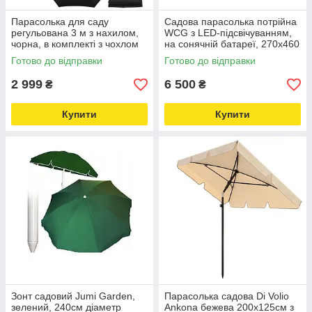
Парасолька для саду
Садова парасолька потрійна
регульована 3 м з нахилом,
WCG з LED-підсвічуванням,
чорна, в комплекті з чохлом
на сонячній батареї, 270х460
WCG Love&Life -online-
см, чорна Love&Life -online-
Готово до відправки
Готово до відправки
multimarket-
multimarket-
2 999
6 500
₴
₴
Купити
Купити
Зонт садовий Jumi Garden,
Парасолька садова Di Volio
зелений, 240см діаметр
Ankona бежева 200х125см з