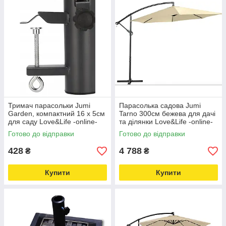
Тримач парасольки Jumi
Парасолька садова Jumi
Garden, компактний 16 х 5см
Tarno 300см бежева для дачі
для саду Love&Life -online-
та ділянки Love&Life -online-
multimarket-
multimarket-
Готово до відправки
Готово до відправки
428
4 788
₴
₴
Купити
Купити