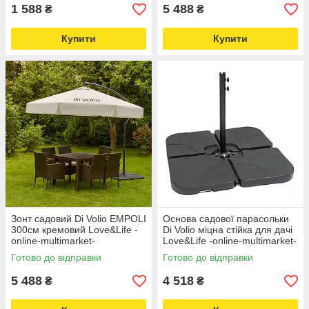
1 588
5 488
₴
₴
Купити
Купити
Зонт садовий Di Volio EMPOLI
Основа садової парасольки
300см кремовий Love&Life -
Di Volio міцна стійка для дачі
online-multimarket-
Love&Life -online-multimarket-
Готово до відправки
Готово до відправки
5 488
4 518
₴
₴