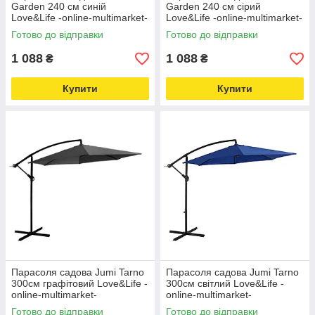
Garden 240 см синій
Garden 240 см сірий
Love&Life -online-multimarket-
Love&Life -online-multimarket-
Готово до відправки
Готово до відправки
1 088
1 088
₴
₴
Купити
Купити
Парасоля садова Jumi Tarno
Парасоля садова Jumi Tarno
300см графітовий Love&Life -
300см світлий Love&Life -
online-multimarket-
online-multimarket-
Готово до відправки
Готово до відправки