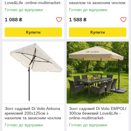
Love&Life -online-multimarket-
нахилом та захисним чохлом
Love&Life -online-multimarket-
Готово до відправки
Готово до відправки
1 088
1 588
₴
₴
Купити
Купити
Зонт садовий Di Volio Ankona
Зонт садовий Di Volio EMPOLI
кремовий 200х125см з
300см бежевий Love&Life -
нахилом та захисним чохлом
online-multimarket-
Love&Life -online-multimarket-
Готово до відправки
Готово до відправки