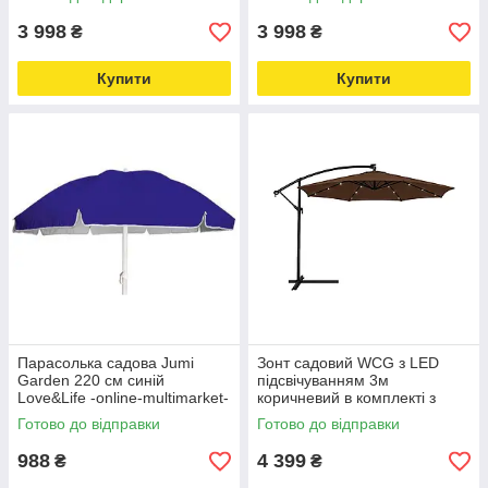
3 998
3 998
₴
₴
Купити
Купити
Парасолька садова Jumi
Зонт садовий WCG з LED
Garden 220 см синій
підсвічуванням 3м
Love&Life -online-multimarket-
коричневий в комплекті з
чохлом Love&Life -online-
Готово до відправки
Готово до відправки
multimarket-
988
4 399
₴
₴