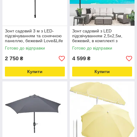
Зонт садовий 3 м з LED-
Зонт садовий з LED
підсвічуванням та сонячною
підсвічуванням 2,5x2,5м,
панеллю, бежевий Love&Life
бежевий, в комплекті з
-online-multimarket-
чохлом WCG Love&Life -
Готово до відправки
Готово до відправки
online-multimarket-
2 750
4 599
₴
₴
Купити
Купити