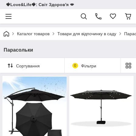
🍓Love&Life🍓: Світ Здоров'я 💋
Каталог товаров
Товари для відпочинку в саду
Парас
Парасольки
Сортування
0
Фільтри