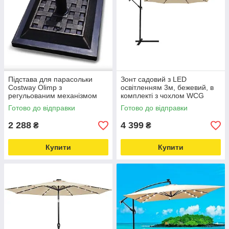
Підстава для парасольки
Зонт садовий з LED
Costway Olimp з
освітленням 3м, бежевий, в
регульованим механізмом
комплекті з чохлом WCG
Love&Life -online-multimarket-
Love&Life -online-multimarket-
Готово до відправки
Готово до відправки
2 288
4 399
₴
₴
Купити
Купити