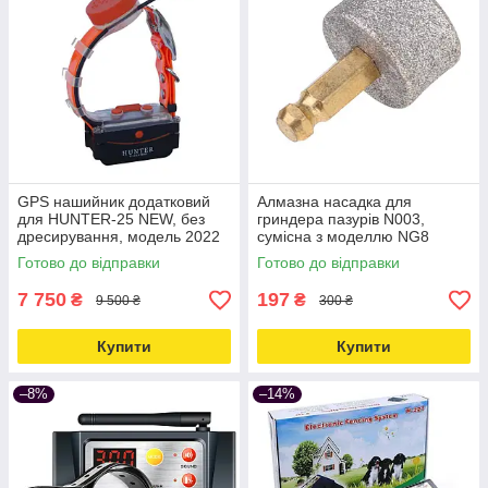
GPS нашийник додатковий
Алмазна насадка для
для HUNTER-25 NEW, без
гриндера пазурів N003,
дресирування, модель 2022
сумісна з моделлю NG8
Love&Life -online-multimarket-
Love&Life -online-multimarket-
Готово до відправки
Готово до відправки
7 750
197
₴
₴
9 500 ₴
300 ₴
Купити
Купити
–8%
–14%