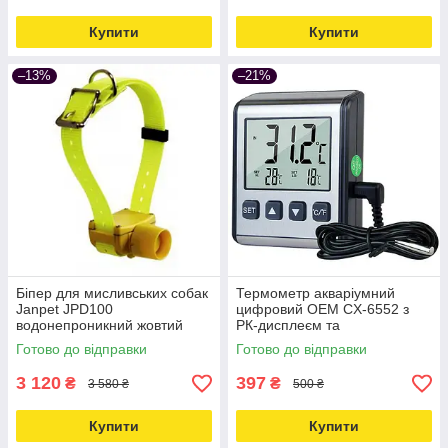
Купити
Купити
–13%
–21%
Біпер для мисливських собак
Термометр акваріумний
Janpet JPD100
цифровий OEM CX-6552 з
водонепроникний жовтий
РК-дисплеєм та
Love&Life -online-multimarket-
температурним сповіщенням
Готово до відправки
Готово до відправки
Love&Life -online-multimarket-
3 120
397
₴
₴
3 580 ₴
500 ₴
Купити
Купити