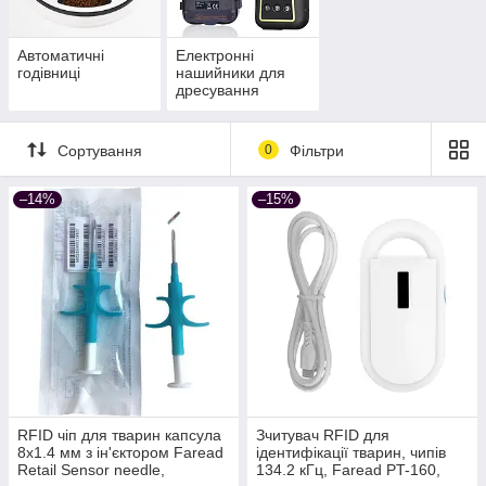
Автоматичні
Електронні
годівниці
нашийники для
дресування
Сортування
0
Фільтри
–14%
–15%
RFID чіп для тварин капсула
Зчитувач RFID для
8x1.4 мм з ін'єктором Faread
ідентифікації тварин, чипів
Retail Sensor needle,
134.2 кГц, Faread PT-160,