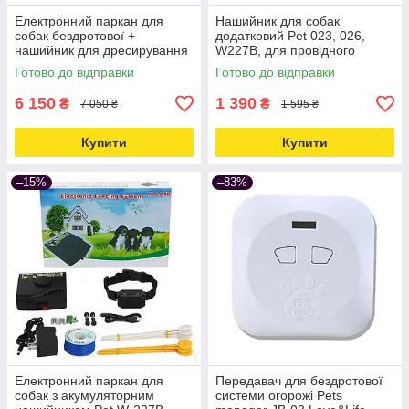
Електронний паркан для
Нашийник для собак
собак бездротової +
додатковий Pet 023, 026,
нашийник для дресирування
W227B, для провідного
2в1 Petguider883-1 Love&Life
електронного паркану,
Готово до відправки
Готово до відправки
-online-multimarket-
вологозахищений, на
акумуляторі Love&Life
6 150
1 390
₴
₴
7 050 ₴
1 595 ₴
Купити
Купити
–15%
–83%
Електронний паркан для
Передавач для бездротової
собак з акумуляторним
системи огорожі Pets