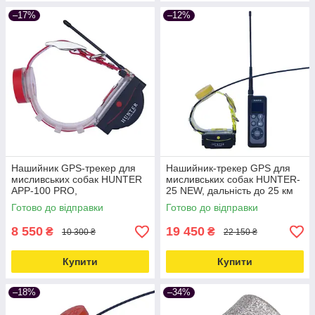
–17%
–12%
Нашийник GPS-трекер для
Нашийник-трекер GPS для
мисливських собак HUNTER
мисливських собак HUNTER-
APP-100 PRO,
25 NEW, дальність до 25 км
водонепроникний, червоний
Love&Life -online-multimarket-
Готово до відправки
Готово до відправки
Love&Life -online-multimarket-
8 550
19 450
₴
₴
10 300 ₴
22 150 ₴
Купити
Купити
–18%
–34%