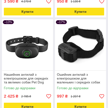
3 590
950
₴
₴
4 270 ₴
1 130 ₴
Купити
Купити
–13%
–17%
Нашийник антилай з
Ошийник антилай з
електрошоком для середніх
електрошоком для
та великих собак Pet Dog
маленьких і середніх собак
300, водонепроникний,
DOBE DB 60, акумуляторний,
Готово до відправки
Готово до відправки
чорний Love&Life -online-
інтелектуальний Love&Life
multimarket-
2 425
997
₴
₴
2 785 ₴
1 207 ₴
Купити
Купити