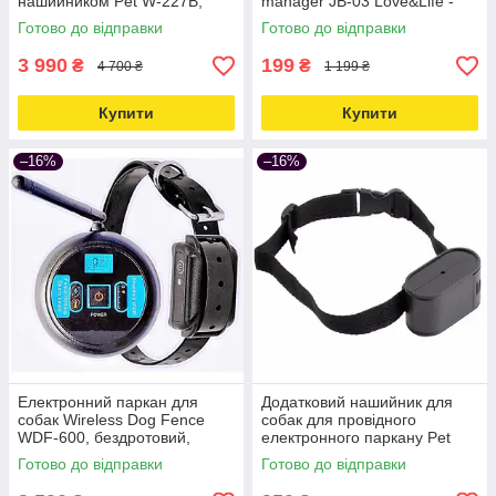
нашийником Pet W-227B,
manager JB-03 Love&Life -
провідною системою
online-multimarket-
Готово до відправки
Готово до відправки
Love&Life -online-multimarket-
3 990
199
₴
₴
4 700 ₴
1 199 ₴
Купити
Купити
–16%
–16%
Електронний паркан для
Додатковий нашийник для
собак Wireless Dog Fence
собак для провідного
WDF-600, бездротовий,
електронного паркану Pet
комплект з 1 нашийником
023, 026, на батарейках
Готово до відправки
Готово до відправки
Love&Life -online-multimarket-
Love&Life -online-multimarket-