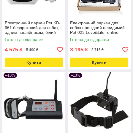
Електронний паркан Pet KD-
Електронний паркан для
661 бездротовий для собак, з
собак провідний невидимий
одним нашийником, білий
Pet 023 Love&Life -online-
Love&Life -online-multimarket-
multimarket-
Готово до відправки
Готово до відправки
4 575
3 195
₴
₴
5 490 ₴
3 715 ₴
Купити
Купити
–13%
–13%