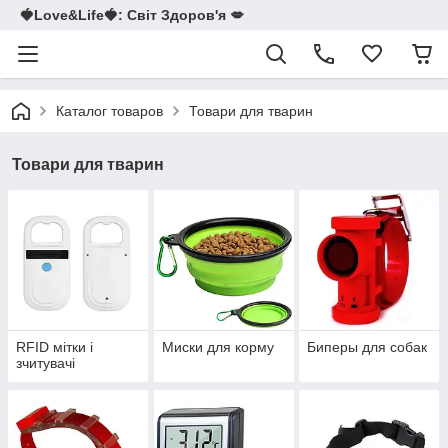
🍓Love&Life🍓: Світ Здоров'я 💋
Каталог товаров
Товари для тварин
Товари для тварин
RFID мітки і
Миски для корму
Биперы для собак
зчитувачі