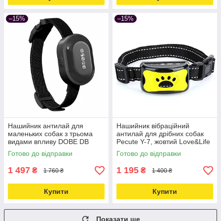
–15%
–15%
Нашийник антилай для
Нашийник вібраційний
маленьких собак з трьома
антилай для дрібних собак
видами впливу DOBE DB
Pecute Y-7, жовтий Love&Life
700A, водонепроникний
-online-multimarket-
Готово до відправки
Готово до відправки
Love&Life -online-multimarket-
1 497
1 195
₴
₴
1 760 ₴
1 400 ₴
Купити
Купити
Показати ще