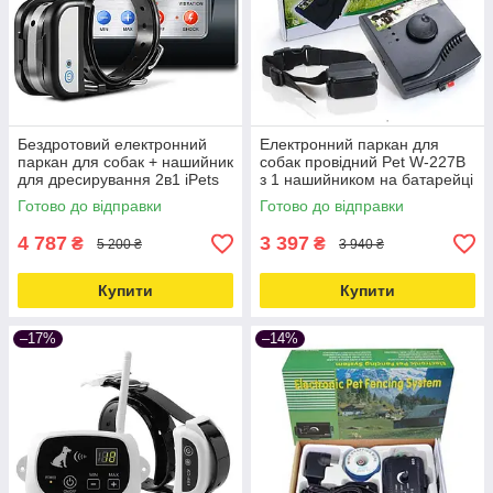
Бездротовий електронний
Електронний паркан для
паркан для собак + нашийник
собак провідний Pet W-227B
для дресирування 2в1 iPets
з 1 нашийником на батарейці
WDF-883-1, невидима
Крона Love&Life -online-
Готово до відправки
Готово до відправки
огорожа Love&Life
multimarket-
4 787
3 397
₴
₴
5 200 ₴
3 940 ₴
Купити
Купити
–17%
–14%