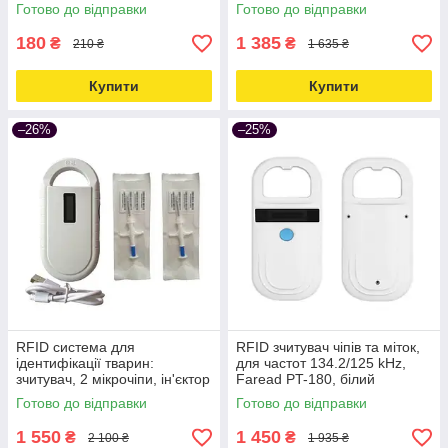
134.2kHz Love&Life -online-
білий Love&Life -online-
Готово до відправки
Готово до відправки
multimarket-
multimarket-
180
1 385
₴
₴
210 ₴
1 635 ₴
Купити
Купити
–26%
–25%
RFID система для
RFID зчитувач чіпів та міток,
ідентифікації тварин:
для частот 134.2/125 kHz,
зчитувач, 2 мікрочіпи, ін'єктор
Faread PT-180, білий
Faread PT160 Love&Life -
Love&Life -online-multimarket-
Готово до відправки
Готово до відправки
online-multimarket-
1 550
1 450
₴
₴
2 100 ₴
1 935 ₴