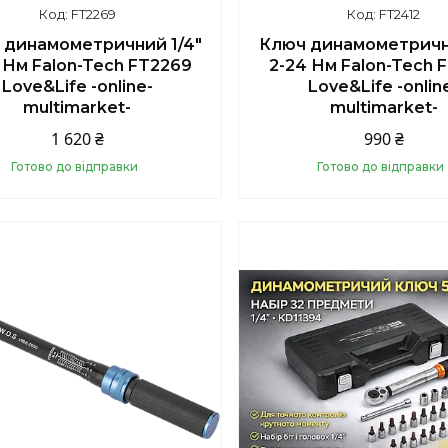
FT2269
FT2412
 динамометричний 1/4"
Ключ динамометричн
 Нм Falon-Tech FT2269
2-24 Нм Falon-Tech 
Love&Life -online-
Love&Life -onlin
multimarket-
multimarket-
1 620 ₴
990 ₴
Готово до відправки
Готово до відправки
Купити
Купити