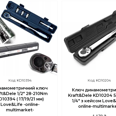
KD10394
KD10204
намометричний ключ
Ключ динамометри
ft&Dele 1/2" 28-210Nm
Kraft&Dele KD10204 
D10394 ( 17/19/21 мм)
1/4" з кейсом Love&L
Love&Life -online-
online-multimark
multimarket-