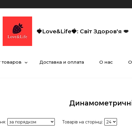
🍓Love&Life🍓: Світ Здоров'я 💋
г товаров
Доставка и оплата
О нас
О
Динамометричні