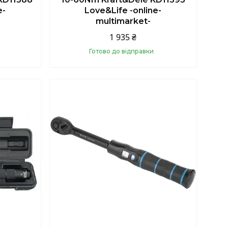
e-
Love&Life -online-
multimarket-
1 935 ₴
Готово до відправки
Купити