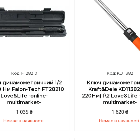
FT28210
KD11382
 динамометричний 1/2
Ключ динамометри
0 Нм Falon-Tech FT28210
Kraft&Dele KD11382
Love&Life -online-
220Нм) 1\2 Love&Life -
multimarket-
multimarket-
1 035 ₴
1 620 ₴
Немає в наявності
Немає в наявності