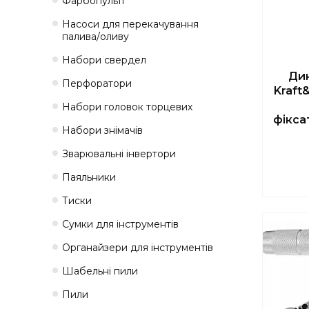
Фарбопульті
Насоси для перекачування
палива/оливу
Набори свердел
Ди
Перфоратори
Kraft
Набори головок торцевих
фікса
Набори знімачів
Зварювальні інвертори
Паяльники
Тиски
Сумки для інструментів
Органайзери для інструментів
Шабельні пили
Пили