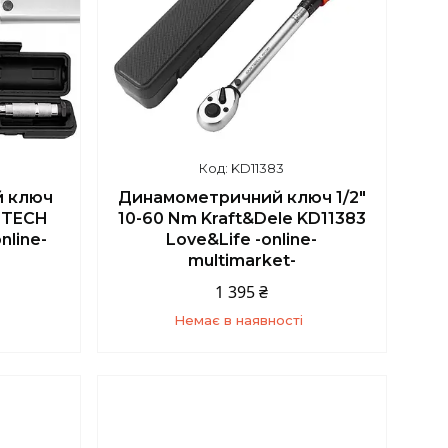
KD11383
 ключ
Динамометричний ключ 1/2"
N TECH
10-60 Nm Kraft&Dele KD11383
nline-
Love&Life -online-
multimarket-
1 395 ₴
Немає в наявності
5
+380 (67) 139-10-45