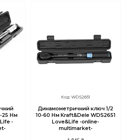
WDS2651
чний
Динамометричний ключ 1/2
5-25 Нм
10-60 Нм Kraft&Dele WDS2651
ife -
Love&Life -online-
et-
multimarket-