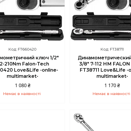
FT660420
FT38711
мометричний ключ 1/2"
Динамометрический
2-210Nm Falon-Tech
3/8" 7-112 НМ FALO
0420 Love&Life -online-
FT38711 Love&Life -o
multimarket-
multimarket-
1 080 ₴
1 170 ₴
Немає в наявності
Немає в наявності
+380 (67) 139-10-45
+380 (67) 139-10-4