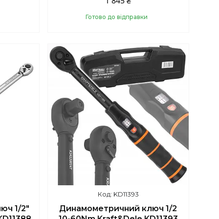
1 845 ₴
Готово до відправки
Купити
KD11393
юч 1/2"
Динамометричний ключ 1/2
KD11388
10-60Nm Kraft&Dele KD11393