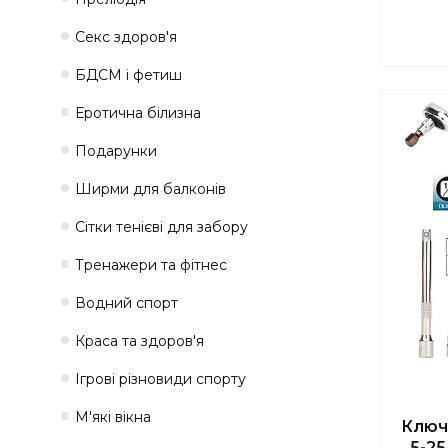
Секс здоров'я
БДСМ і фетиш
Еротична білизна
Подарунки
Ширми для балконів
Сітки тенієві для забору
Тренажери та фітнес
Водний спорт
Краса та здоров'я
Ігрові різновиди спорту
М'які вікна
Ключ
5-25