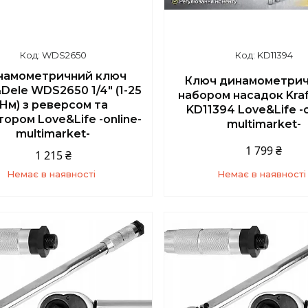
WDS2650
KD11394
намометричний ключ
Ключ динамометрич
&Dele WDS2650 1/4" (1-25
набором насадок Kra
Нм) з реверсом та
KD11394 Love&Life -o
тором Love&Life -online-
multimarket-
multimarket-
1 799 ₴
1 215 ₴
Немає в наявності
Немає в наявності
+380 (67) 139-10-45
+380 (67) 139-10-4