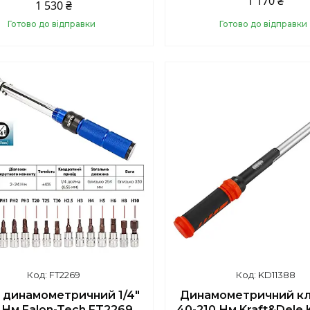
1 170 ₴
1 530 ₴
Готово до відправки
Готово до відправки
Купити
Купити
FT2269
KD11388
 динамометричний 1/4"
Динамометричний кл
 Нм Falon-Tech FT2269
40-210 Нм Kraft&Dele 