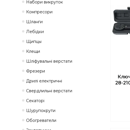
Набори викруток
Компресори
Шланги
Лебідки
Щипцы
Клещи
Шліфувальні верстати
Фрезери
Ключ
Дрилі електричні
28-21
Свердлильні верстати
Секаторі
Шурупокрути
Обогреватели