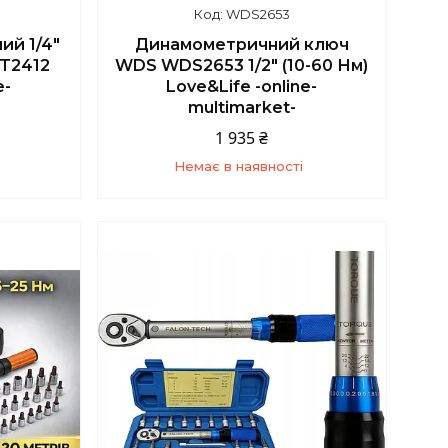
WDS2653
Динамометричний ключ
ий 1/4"
WDS WDS2653 1/2" (10-60 Нм)
FT2412
Love&Life -online-
e-
multimarket-
1 935 ₴
Немає в наявності
+380 (67) 139-10-45