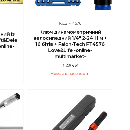
FT4576
Ключ динамометричний
ний із
велосипедний 1/4" 2-24 Н·м +
ft&Dele
16 бітів + Falon-Tech FT4576
nline-
Love&Life -online-
multimarket-
1 485 ₴
Немає в наявності
5
+380 (67) 139-10-45