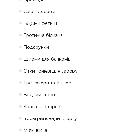
Секс здоров'я
БДСМ і фетиш
Еротична білизна
Подарунки
Ширми для балконів
Сітки тенієві для забору
Тренажери та фітнес
Водний спорт
Краса та здоров'я
Ігрові різновиди спорту
М'які вікна