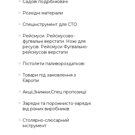
Садові подрібнювачі
Розхідні матеріали
Спецінструмент для СТО
Рейсмуси. Рейсмусово-
фугвальні верстати. Ножі для
ресусів. Рейсмуси Фугвально-
рейсмусові верстати
Пістолети паливороздаткові
Товари під замовлення з
Європи
Акції,Знижки,Спец пропозиції
Зарядні та порожнисто-зарядні
від різних виробників
Столярно-слюсарний
інструмент