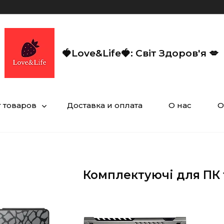
🍓Love&Life🍓: Світ Здоров'я 💋
г товаров
Доставка и оплата
О нас
О
Комплектуючі для ПК 