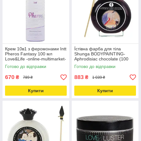
Крем 10в1 з феромонами Intt
Їстівна фарба для тіла
Pheros Fantasy 100 мл
Shunga BODYPAINTING-
Love&Life -online-multimarket-
Aphrodisiac chocolate (100
мл) шоколадний афродизіак
Готово до відправки
Готово до відправки
Шунга Love&Life
670
883
₴
₴
789 ₴
1 039 ₴
Купити
Купити