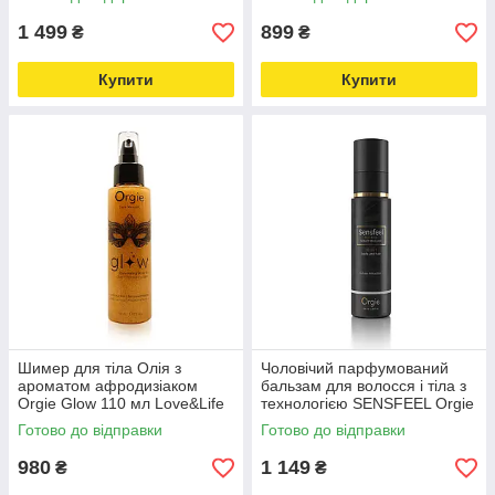
-online-multimarket-
multimarket-
1 499
899
₴
₴
Купити
Купити
Шимер для тіла Олія з
Чоловічий парфумований
ароматом афродизіаком
бальзам для волосся і тіла з
Orgie Glow 110 мл Love&Life
технологією SENSFEEL Orgie
—online-multimarket-
100 мл Love&Life -online-
Готово до відправки
Готово до відправки
multimarket-
980
1 149
₴
₴