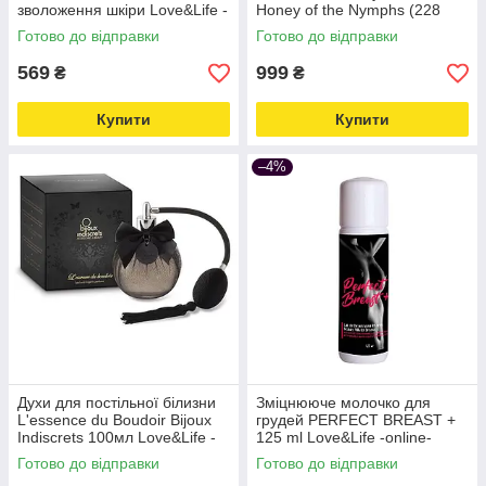
зволоження шкіри Love&Life -
Honey of the Nymphs (228
online-multimarket-
грам) солодкий Мед для
Готово до відправки
Готово до відправки
сексуальних ігор (Шунга
569
999
₴
₴
Купити
Купити
–4%
Духи для постільної білизни
Зміцнююче молочко для
L'essence du Boudoir Bijoux
грудей PERFECT BREAST +
Indiscrets 100мл Love&Life -
125 ml Love&Life -online-
online-multimarket-
multimarket-
Готово до відправки
Готово до відправки