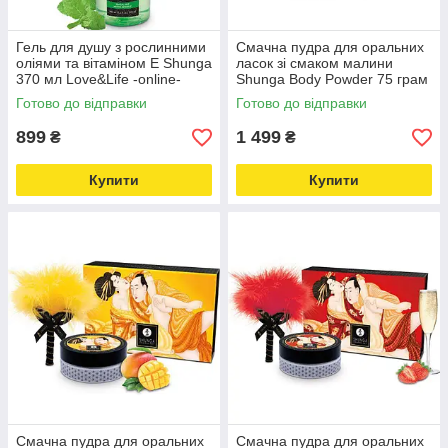
Гель для душу з рослинними
Смачна пудра для оральних
оліями та вітаміном Е Shunga
ласок зі смаком малини
370 мл Love&Life -online-
Shunga Body Powder 75 грам
multimarket-
- online multimarket Love&Life
Готово до відправки
Готово до відправки
-online-multimarket-
899
1 499
₴
₴
Купити
Купити
Смачна пудра для оральних
Смачна пудра для оральних