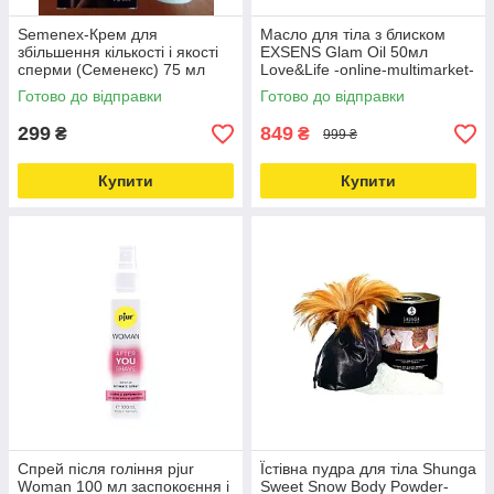
Semenex-Крем для
Масло для тіла з блиском
збільшення кількості і якості
EXSENS Glam Oil 50мл
сперми (Семенекс) 75 мл
Love&Life -online-multimarket-
Love&Life -online-multimarket-
Готово до відправки
Готово до відправки
299
849
₴
₴
999 ₴
Купити
Купити
Спрей після гоління pjur
Їстівна пудра для тіла Shunga
Woman 100 мл заспокоєння і
Sweet Snow Body Powder-