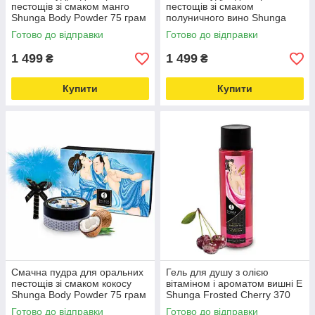
пестощів зі смаком манго
пестощів зі смаком
Shunga Body Powder 75 грам
полуничного вино Shunga
- online multimarket Love&Life
Body Powder 75 грам - online
Готово до відправки
Готово до відправки
-online-multimarket-
multimarket Love&Life
1 499
1 499
₴
₴
Купити
Купити
Смачна пудра для оральних
Гель для душу з олією
пестощів зі смаком кокосу
вітаміном і ароматом вишні Е
Shunga Body Powder 75 грам
Shunga Frosted Cherry 370
- online multimarket Love&Life
мл Love&Life -online-
Готово до відправки
Готово до відправки