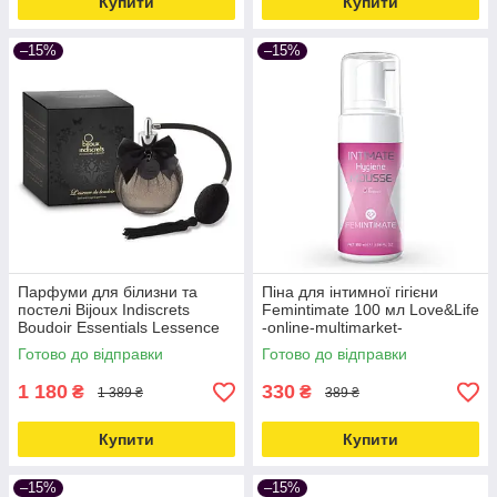
Купити
Купити
–15%
–15%
Парфуми для білизни та
Піна для інтимної гігієни
постелі Bijoux Indiscrets
Femintimate 100 мл Love&Life
Boudoir Essentials Lessence
-online-multimarket-
du 100 мл - online multimarket
Готово до відправки
Готово до відправки
Love&Life
1 180
330
₴
₴
1 389 ₴
389 ₴
Купити
Купити
–15%
–15%