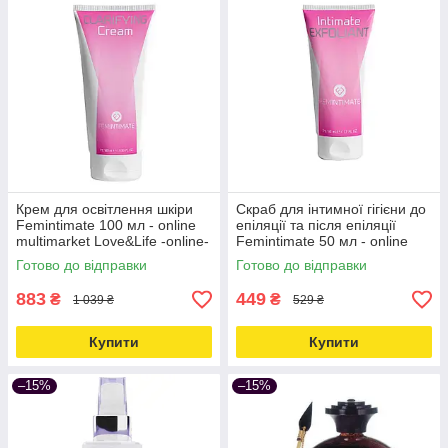
Крем для освітлення шкіри
Скраб для інтимної гігієни до
Femintimate 100 мл - online
епіляції та після епіляції
multimarket Love&Life -online-
Femintimate 50 мл - online
multimarket-
multimarket Love&Life -online-
Готово до відправки
Готово до відправки
multimarket-
883
449
₴
₴
1 039 ₴
529 ₴
Купити
Купити
–15%
–15%