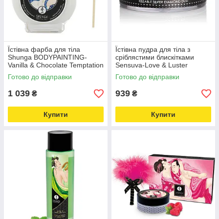
Їстівна фарба для тіла
Їстівна пудра для тіла з
Shunga BODYPAINTING-
сріблястими блискітками
Vanilla & Chocolate Temptation
Sensuva-Love & Luster
(100 мл) Ванільне і
Kissable Diamond Dust (50
Готово до відправки
Готово до відправки
шоколадне спокуса Шунга
мл) Love&Life
Love&Life
1 039
939
₴
₴
Купити
Купити