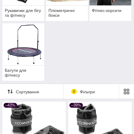
Рукавички для бігу
Пліометричні
Фітнес-корсети
та фітнесу
бокси
Батути для
фітнесу
Сортування
0
Фільтри
–43%
–39%