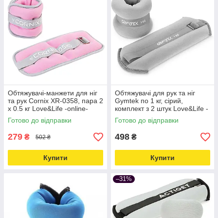
Обтяжувачі-манжети для ніг
Обтяжувачі для рук та ніг
та рук Cornix XR-0358, пара 2
Gymtek по 1 кг, сірий,
x 0.5 кг Love&Life -online-
комплект з 2 штук Love&Life -
multimarket-
online-multimarket-
Готово до відправки
Готово до відправки
279
498
₴
₴
502 ₴
Купити
Купити
–31%