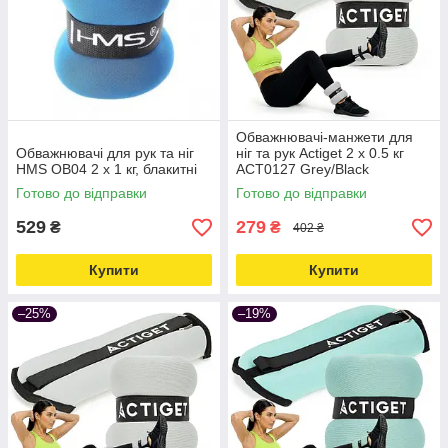
Обважнювачі-манжети для
Обважнювачі для рук та ніг
ніг та рук Actiget 2 x 0.5 кг
HMS OB04 2 х 1 кг, блакитні
ACT0127 Grey/Black
Love&Life -online-multimarket-
Готово до відправки
Готово до відправки
529
279
₴
₴
402 ₴
Купити
Купити
–25%
–19%