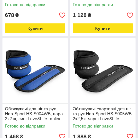
online-multimarket-
online-multimarket-
Готово до відправки
Готово до відправки
678
1 128
₴
₴
Купити
Купити
Обтяжувачі для ніг та рук
Обтяжувачі спортивні для ніг
Hop-Sport HS-S004WB, пара
та рук Hop-Sport HS-S005WB
2х2 кг, сині Love&Life -online-
2х2,5кг чорні Love&Life -
multimarket-
online-multimarket-
Готово до відправки
Готово до відправки
1 468
1 888
₴
₴