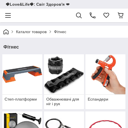
🍓Love&Life🍓: Світ Здоров'я 💋
Каталог товаров
Фітнес
Фітнес
Степ-платформи
Обважнювачі для
Еспандери
ніг і рук