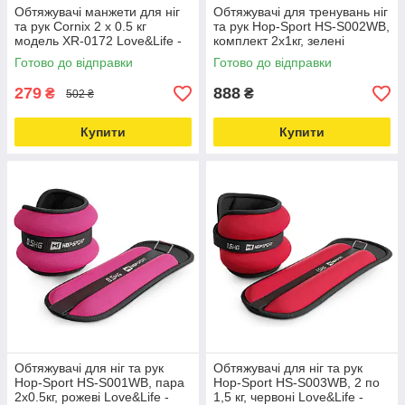
Обтяжувачі манжети для ніг
Обтяжувачі для тренувань ніг
та рук Cornix 2 x 0.5 кг
та рук Hop-Sport HS-S002WB,
модель XR-0172 Love&Life -
комплект 2х1кг, зелені
online-multimarket-
Love&Life -online-multimarket-
Готово до відправки
Готово до відправки
279
888
₴
₴
502 ₴
Купити
Купити
Обтяжувачі для ніг та рук
Обтяжувачі для ніг та рук
Hop-Sport HS-S001WB, пара
Hop-Sport HS-S003WB, 2 по
2x0.5кг, рожеві Love&Life -
1,5 кг, червоні Love&Life -