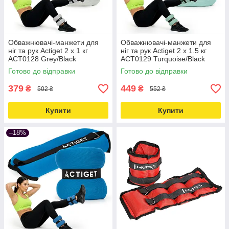
Обважнювачі-манжети для
Обважнювачі-манжети для
ніг та рук Actiget 2 x 1 кг
ніг та рук Actiget 2 x 1.5 кг
ACT0128 Grey/Black
ACT0129 Turquoise/Black
Love&Life -online-multimarket-
Love&Life -online-multimarket-
Готово до відправки
Готово до відправки
379
449
₴
₴
502 ₴
552 ₴
Купити
Купити
–18%