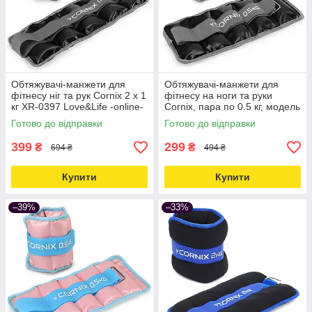
Обтяжувачі-манжети для
Обтяжувачі-манжети для
фітнесу ніг та рук Cornix 2 x 1
фітнесу на ноги та руки
кг XR-0397 Love&Life -online-
Cornix, пара по 0.5 кг, модель
multimarket-
XR-0394 Love&Life -online-
Готово до відправки
Готово до відправки
multimarket-
399
299
₴
₴
694 ₴
494 ₴
Купити
Купити
–39%
–33%