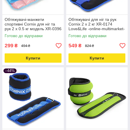
Обтяжувачі-манжети
Обтяжувачі для ніг та рук
спортивні Cornix для ніг та
Cornix 2 x 2 кг XR-0174
рук 2 x 0.5 кг модель XR-0396
Love&Life -online-multimarket-
Love&Life -online-multimarket-
Готово до відправки
Готово до відправки
299
549
₴
₴
494 ₴
824 ₴
Купити
Купити
–44%