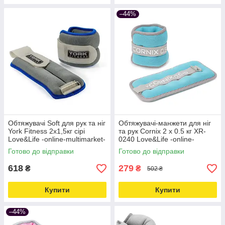
–44%
Обтяжувачі Soft для рук та ніг
Обтяжувачі-манжети для ніг
York Fitness 2х1,5кг сірі
та рук Cornix 2 x 0.5 кг XR-
Love&Life -online-multimarket-
0240 Love&Life -online-
multimarket-
Готово до відправки
Готово до відправки
618
279
₴
₴
502 ₴
Купити
Купити
–44%