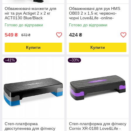
Обважнювачі-манжети для
Обважнювачі для рук HMS
ніг та рук Actiget 2 x 2 кг
OB03 2 x 1,5 кг, червоно-
ACT0130 Blue/Black
чорні Love&Life -online-
Love&Life -online-multimarket-
multimarket-
Готово до відправки
Готово до відправки
549
424
₴
₴
672 ₴
Купити
Купити
–41%
–33%
Степ-платформа
Степ-платформа для фітнесу
двоступенева для фітнесу
Cornix XR-0188 Love&Life -