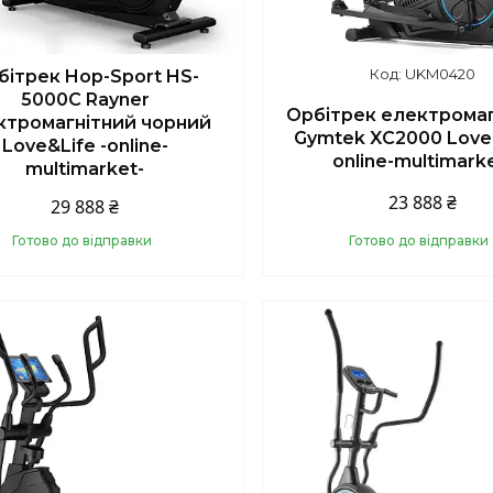
UKM0420
бітрек Hop-Sport HS-
5000C Rayner
Орбітрек електромаг
ктромагнітний чорний
Gymtek XC2000 Love&
Love&Life -online-
online-multimark
multimarket-
23 888 ₴
29 888 ₴
Готово до відправки
Готово до відправки
Купити
Купити