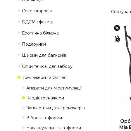
Секс здоров'я
БДСМ і фетиш
–27%
Еротична білизна
Зали
Подарунки
Ширми для балконів
Сітки тенієві для забору
Тренажери та фітнес
Апарати для міостимуляції
Кардіотренажери
Запчастини для тренажерів
Віброплатформи
Орбі
Mia 
Балансувальні платформи