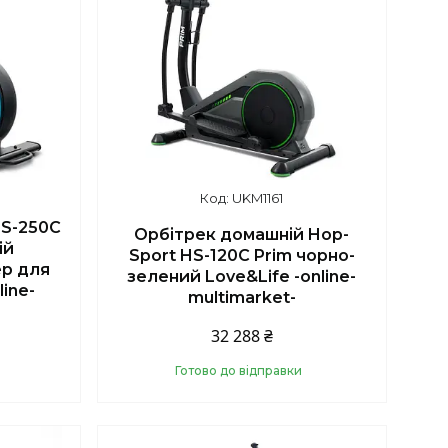
UKM1161
HS-250C
Орбітрек домашній Hop-
ій
Sport HS-120C Prim чорно-
р для
зелений Love&Life -online-
line-
multimarket-
32 288 ₴
Готово до відправки
Купити