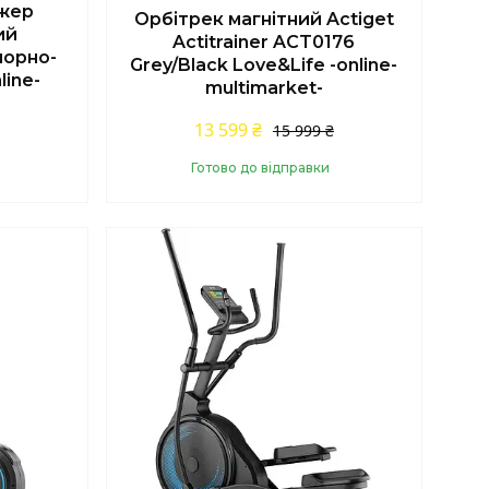
ажер
Орбітрек магнітний Actiget
ий
Actitrainer ACT0176
чорно-
Grey/Black Love&Life -online-
line-
multimarket-
13 599 ₴
15 999 ₴
Готово до відправки
Купити