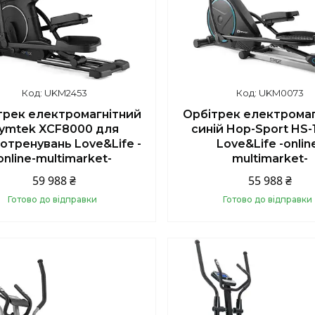
UKM2453
UKM0073
трек електромагнітний
Орбітрек електромаг
ymtek XCF8000 для
синій Hop-Sport HS
отренувань Love&Life -
Love&Life -onlin
online-multimarket-
multimarket-
59 988 ₴
55 988 ₴
Готово до відправки
Готово до відправки
Купити
Купити