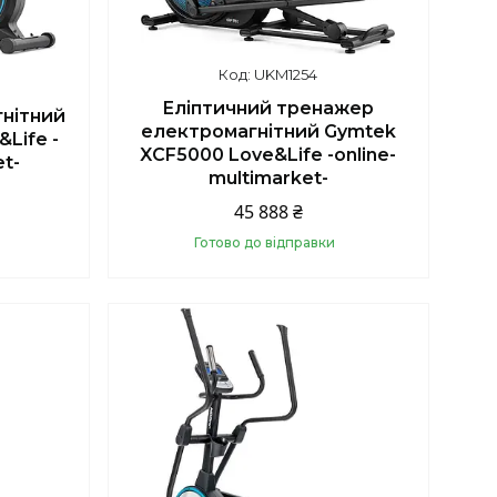
UKM1254
Еліптичний тренажер
нітний
електромагнітний Gymtek
Life -
XCF5000 Love&Life -online-
et-
multimarket-
45 888 ₴
Готово до відправки
Купити