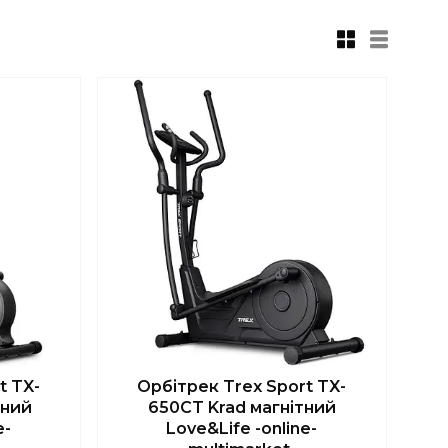
t TX-
Орбітрек Trex Sport TX-
тний
650CT Krad магнітний
e-
Love&Life -online-