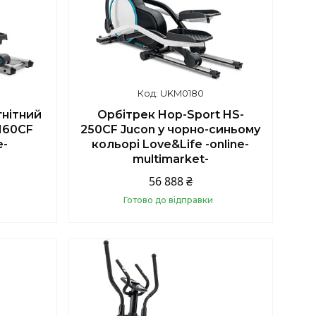
UKM0180
нітний
Орбітрек Hop-Sport HS-
-160CF
250CF Jucon у чорно-синьому
e-
кольорі Love&Life -online-
multimarket-
56 888 ₴
Готово до відправки
Купити