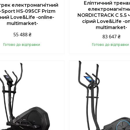
Еліптичний трен
трек електромагнітний
електромагнітн
-Sport HS-095CF Prizm
NORDICTRACK C 5.5 
ний Love&Life -online-
сірий Love&Life -on
multimarket-
multimarket-
55 488 ₴
83 647 ₴
Готово до відправки
Готово до відправки
Купити
Купити