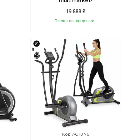
multimarket-
19 888 ₴
Готово до відправки
Купити
–15%
Залишилось 43 дні
ACT0176