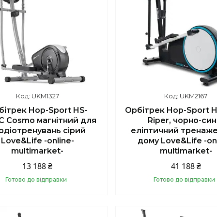
UKM1327
UKM2167
бітрек Hop-Sport HS-
Орбітрек Hop-Sport 
C Cosmo магнітний для
Riper, чорно-син
рдіотренувань сірий
еліптичний тренаже
Love&Life -online-
дому Love&Life -on
multimarket-
multimarket-
13 188 ₴
41 188 ₴
Готово до відправки
Готово до відправки
Купити
Купити