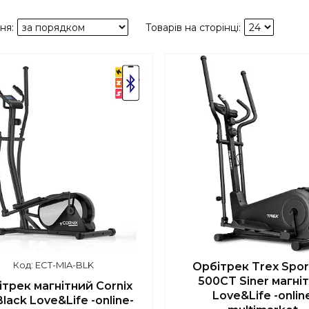
шилось 46 днів
ECT-MIA-BLK
Орбітрек Trex Spor
500CT Siner магні
трек магнітний Cornix
Love&Life -onlin
Black Love&Life -online-