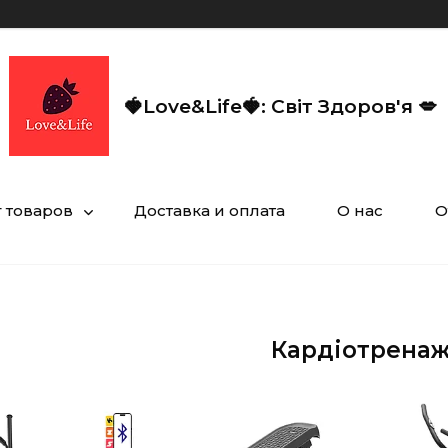
🍓Love&Life🍓: Світ Здоров'я 💋
г товаров
Доставка и оплата
О нас
О
Кардіотрена