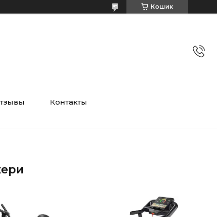
Кошик
тзывы
Контакты
жери