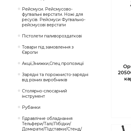
Рейсмуси. Рейсмусово-
фугвальні верстати. Ножі для
ресусів. Рейсмуси Фугвально-
рейсмусові верстати
Пістолети паливороздаткові
Товари під замовлення з
Європи
Акції,Знижки,Спец пропозиції
Ор
2050
Зарядні та порожнисто-зарядні
ка
від різних виробників
Столярно-слюсарний
інструмент
Рубанки
Гідравлічне обладнання
Тельфери/Талі/Лібідки/
Домкрати/Підставки/Стенд/