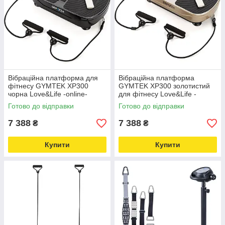
Вібраційна платформа для
Вібраційна платформа
фітнесу GYMTEK XP300
GYMTEK XP300 золотистий
чорна Love&Life -online-
для фітнесу Love&Life -
multimarket-
online-multimarket-
Готово до відправки
Готово до відправки
7 388
7 388
₴
₴
Купити
Купити