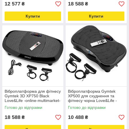
12 577
18 588
₴
₴
Купити
Купити
Віброплатформа для фітнесу
Віброплатформа Gymtek
Gymtek 3D XP750 Black
XP500 для схуднення та
Love&Life -online-multimarket-
фітнесу чорна Love&Life -
online-multimarket-
Готово до відправки
Готово до відправки
18 588
10 488
₴
₴