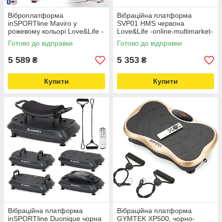
Віброплатформа
Вібраційна платформа
inSPORTline Maviro у
SVP01 HMS червона
рожевому кольорі Love&Life -
Love&Life -online-multimarket-
online-multimarket-
Готово до відправки
Готово до відправки
5 589
5 353
₴
₴
Купити
Купити
Вібраційна платформа
Вібраційна платформа
inSPORTline Duonique чорна
GYMTEK XP500, чорно-