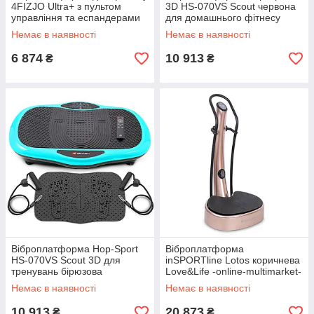
4FIZJO Ultra+ з пультом
3D HS-070VS Scout червона
управління та еспандерами
для домашнього фітнесу
Black Love&Life -online-
Love&Life -online-multimarket-
Немає в наявності
Немає в наявності
multimarket-
6 874
10 913
₴
₴
Віброплатформа Hop-Sport
Віброплатформа
HS-070VS Scout 3D для
inSPORTline Lotos коричнева
тренувань бірюзова
Love&Life -online-multimarket-
Love&Life -online-multimarket-
Немає в наявності
Немає в наявності
10 913
20 873
₴
₴