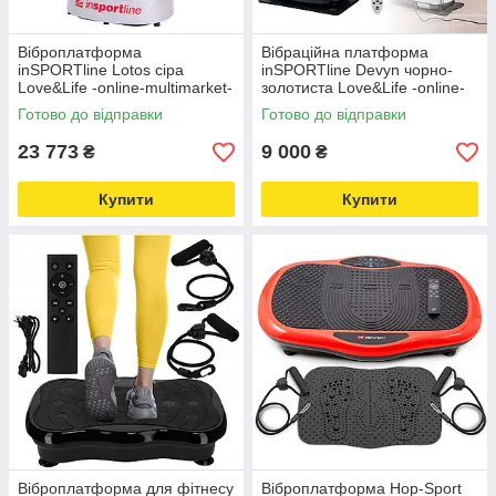
Віброплатформа
Вібраційна платформа
inSPORTline Lotos сіра
inSPORTline Devyn чорно-
Love&Life -online-multimarket-
золотиста Love&Life -online-
multimarket-
Готово до відправки
Готово до відправки
23 773
9 000
₴
₴
Купити
Купити
Віброплатформа для фітнесу
Віброплатформа Hop-Sport