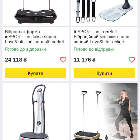
Віброплатформа
InSPORTline TrimBelt
inSPORTline Julisa чорна
Вібраційний масажер-пояс
Love&Life -online-multimarket-
чорний Love&Life -online-
multimarket-
Готово до відправки
Готово до відправки
24 118
11 176
₴
₴
Купити
Купити