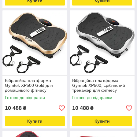
Купити
Купити
Вібраційна платформа
Вібраційна платформа
Gymtek XP500 Gold для
Gymtek XP500, сріблястий
домашнього фітнесу
тренажер для фітнесу
Love&Life -online-multimarket-
Love&Life -online-multimarket-
Готово до відправки
Готово до відправки
10 488
10 488
₴
₴
Купити
Купити