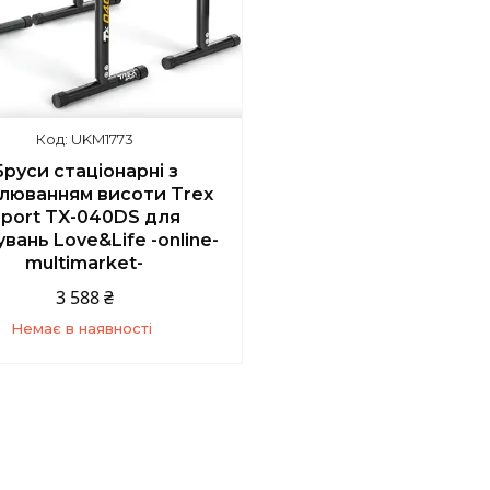
UKM1773
Бруси стаціонарні з
люванням висоти Trex
port TX-040DS для
вань Love&Life -online-
multimarket-
3 588 ₴
Немає в наявності
+380 (67) 139-10-45