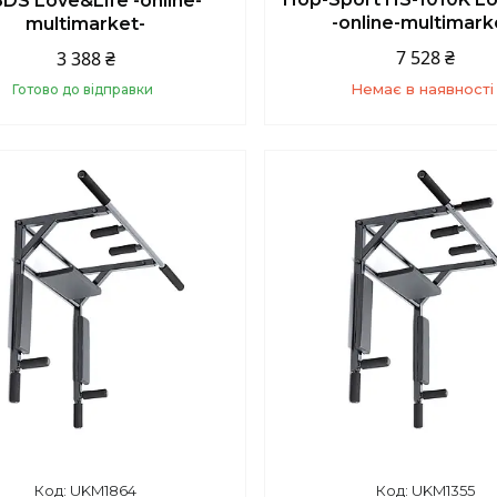
DS Love&Life -online-
-online-multimark
multimarket-
7 528 ₴
3 388 ₴
Немає в наявності
Готово до відправки
Купити
+380 (67) 139-10-4
UKM1864
UKM1355