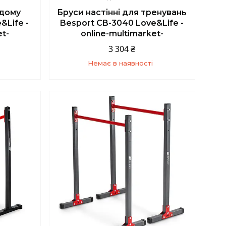
 дому
Бруси настінні для тренувань
&Life -
Besport CB-3040 Love&Life -
et-
online-multimarket-
3 304 ₴
Немає в наявності
5
+380 (67) 139-10-45