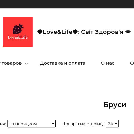
🍓Love&Life🍓: Світ Здоров'я 💋
г товаров
Доставка и оплата
О нас
О
Бруси