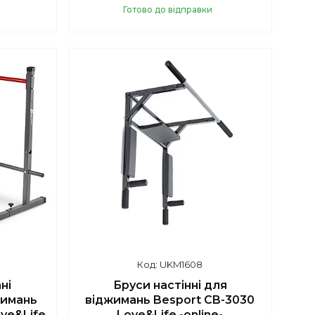
Готово до відправки
Купити
UKM1608
ні
Бруси настінні для
жимань
віджимань Besport CB-3030
ove&Life
Love&Life -online-