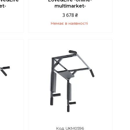
et-
multimarket-
3 678 ₴
Немає в наявності
5
+380 (67) 139-10-45
UKM0596