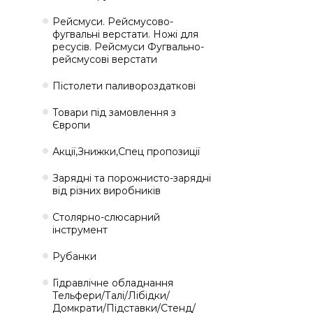
Рейсмуси. Рейсмусово-
фугвальні верстати. Ножі для
ресусів. Рейсмуси Фугвально-
рейсмусові верстати
Пістолети паливороздаткові
Товари під замовлення з
Європи
Акції,Знижки,Спец пропозиції
Зарядні та порожнисто-зарядні
від різних виробників
Столярно-слюсарний
інструмент
Рубанки
Гідравлічне обладнання
Тельфери/Талі/Лібідки/
Домкрати/Підставки/Стенд/