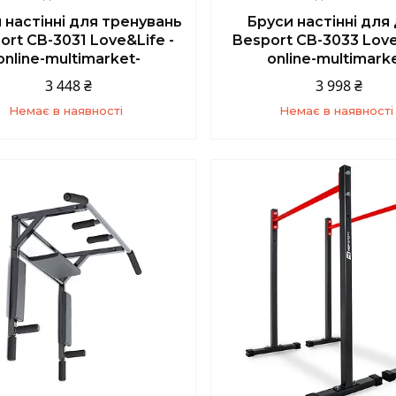
 настінні для тренувань
Бруси настінні для
ort CB-3031 Love&Life -
Besport CB-3033 Love
online-multimarket-
online-multimark
3 448 ₴
3 998 ₴
Немає в наявності
Немає в наявності
+380 (67) 139-10-45
+380 (67) 139-10-4