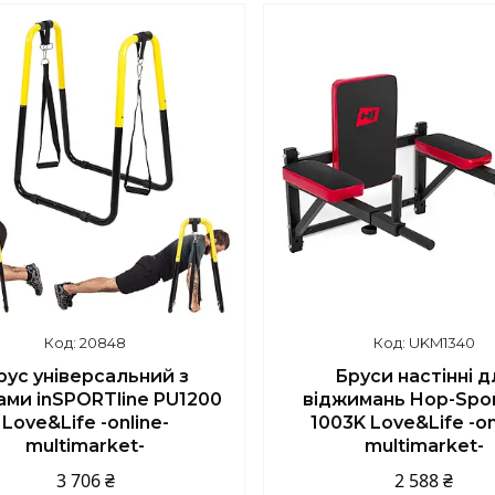
20848
UKM1340
рус універсальний з
Бруси настінні д
ами inSPORTline PU1200
віджимань Hop-Spor
Love&Life -online-
1003K Love&Life -on
multimarket-
multimarket-
3 706 ₴
2 588 ₴