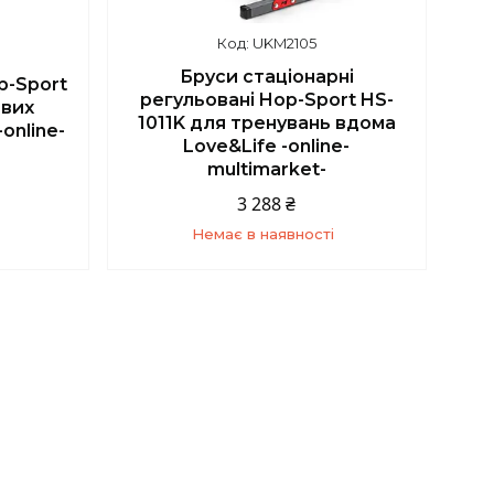
UKM2105
Бруси стаціонарні
p-Sport
регульовані Hop-Sport HS-
ових
1011K для тренувань вдома
online-
Love&Life -online-
multimarket-
3 288 ₴
Немає в наявності
5
+380 (67) 139-10-45