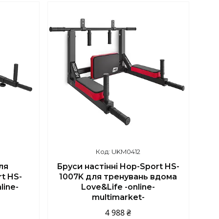
UKM0412
ля
Бруси настінні Hop-Sport HS-
t HS-
1007K для тренувань вдома
line-
Love&Life -online-
multimarket-
4 988 ₴