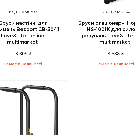
UKM0597
UKM0104
Бруси настінні для
Бруси стаціонарні Ho
имань Besport CB-3041
HS-1001K для сил
Love&Life -online-
тренувань Love&Life -
multimarket-
multimarket-
3 809 ₴
3 688 ₴
Немає в наявності
Немає в наявності
+380 (67) 139-10-45
+380 (67) 139-10-4