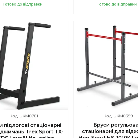
Готово до відправки
Готово до відправки
Купити
Купити
UKM0781
UKM0399
Бруси регульова
и підлогові стаціонарні
стаціонарні для від
іджимань Trex Sport TX-
Hop-Sport HS-1010K L