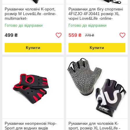
Рукавички чоловічі K-sport,
Рукавички для бігу спортивні
розмір M Love&Life -online-
4FIZJO 4FJ0441 розмір XL
multimarket-
чорні Love&Life -online-
multimarket-
Готово до відправки
Готово до відправки
499
559
₴
₴
779 ₴
Купити
Купити
Рукавички неопренові Hop-
Рукавички для чоловіків K-
Sport для водних видів
sport, розмір XL Love&Life -