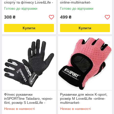
спорту та фітнесу Love&Life -
online-multimarket-
online-multimarket-
Готово до відправки
Готово до відправки
308
499
₴
₴
Купити
Купити
Фітнес рукавички
Рукавички для жінок K-sport,
inSPORTline Taladaro, чорно-
розмір M Love&Life -online-
білі, розмір S Love&Life -
multimarket-
online-multimarket-
Немає в наявності
Немає в наявності