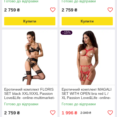
Готово до відправки
Готово до відправки
2 759
2 759
₴
₴
Купити
Купити
–15%
Еротичний комплект FLORIS
Еротичний комплект MAGALI
SET black XXL/XXXL Passion
SET WITH OPEN bra red L /
Love&Life -online-multimarket-
XL Passion Love&Life -online-
multimarket-
Готово до відправки
Готово до відправки
2 759
1 996
₴
₴
2 349 ₴