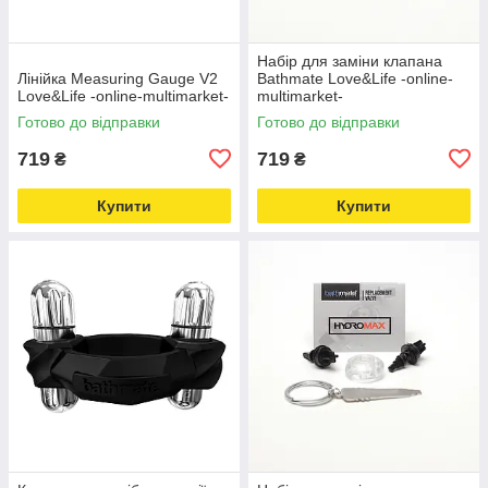
Набір для заміни клапана
Лінійка Measuring Gauge V2
Bathmate Love&Life -online-
Love&Life -online-multimarket-
multimarket-
Готово до відправки
Готово до відправки
719
719
₴
₴
Купити
Купити