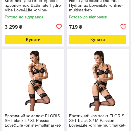
Комплект для вібротерапії з
Набір для заміни клапана
гідропомпою Bathmate Hydro
Hydromax Love&Life -online-
Vibe Love&Life -online-
multimarket-
multimarket-
Готово до відправки
Готово до відправки
3 299
719
₴
₴
Купити
Купити
Еротичний комплект FLORIS
Еротичний комплект FLORIS
SET black L / XL Passion
SET black S / M Passion
Love&Life -online-multimarket-
Love&Life -online-multimarket-