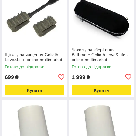
Чохол для зберігання
Щітка для чищення Goliath
Bathmate Goliath Love&Life -
Love&Life -online-multimarket-
online-multimarket-
Готово до відправки
Готово до відправки
699
1 999
₴
₴
Купити
Купити