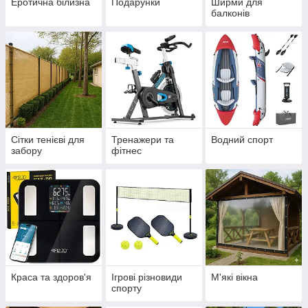
Еротична білизна
Подарунки
Ширми для
балконів
Сітки тенієві для
Тренажери та
Водний спорт
забору
фітнес
Краса та здоров'я
Ігрові різновиди
М'які вікна
спорту