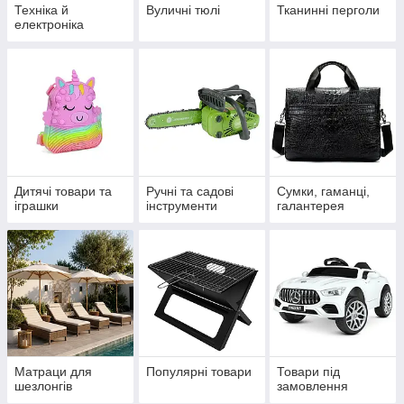
Техніка й
Вуличні тюлі
Тканинні перголи
електроніка
Дитячі товари та
Ручні та садові
Сумки, гаманці,
іграшки
інструменти
галантерея
Матраци для
Популярні товари
Товари під
шезлонгів
замовлення