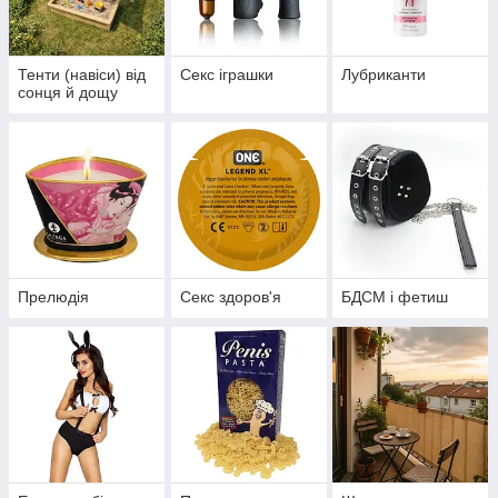
Тенти (навіси) від
Секс іграшки
Лубриканти
сонця й дощу
Прелюдія
Секс здоров'я
БДСМ і фетиш