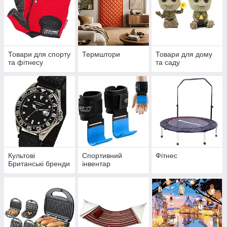
Товари для спорту
Термштори
Товари для дому
та фітнесу
та саду
Культові
Спортивний
Фітнес
Британські бренди
інвентар