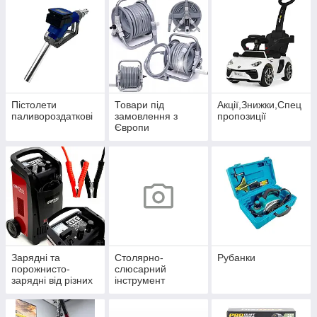
Фугвально-
рейсмусові
верстати
Пістолети
Товари під
Акції,Знижки,Спец
паливороздаткові
замовлення з
пропозиції
Європи
Зарядні та
Столярно-
Рубанки
порожнисто-
слюсарний
зарядні від різних
інструмент
виробників