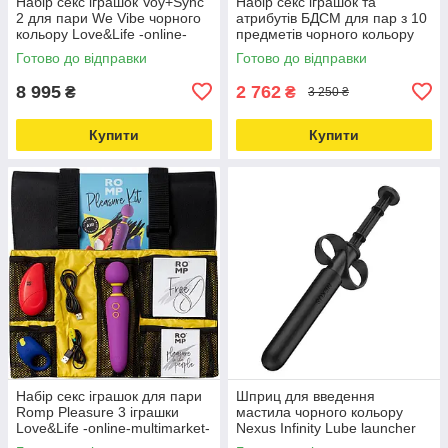
Набір секс іграшок Voy+Sync
Набір секс іграшок та
2 для пари We Vibe чорного
атрибутів БДСМ для пар з 10
кольору Love&Life -online-
предметів чорного кольору
multimarket-
Toy Joy Love&Life -online-
Готово до відправки
Готово до відправки
multimarket-
8 995
2 762
₴
₴
3 250 ₴
Купити
Купити
Набір секс іграшок для пари
Шприц для введення
Romp Pleasure 3 іграшки
мастила чорного кольору
Love&Life -online-multimarket-
Nexus Infinity Lube launcher
Classic Love&Life —online-