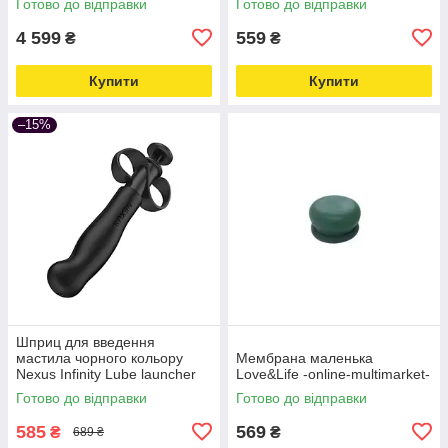
Готово до відправки
Готово до відправки
multimarket-
4 599
559
₴
₴
Купити
Купити
–15%
Шприц для введення
мастила чорного кольору
Мембрана маленька
Nexus Infinity Lube launcher
Love&Life -online-multimarket-
Pro Love&Life —online-
Готово до відправки
Готово до відправки
multimarket-
585
569
₴
₴
689 ₴