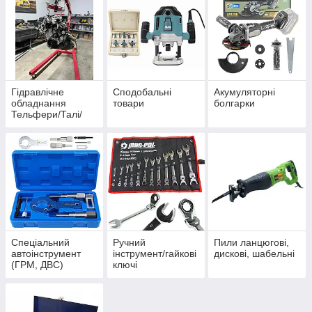
Гідравлічне
Сподобальні
Акумуляторні
обладнання
товари
болгарки
Тельфери/Талі/
Лібідки/Домкрати/
Підставки/Стенд/
Прес/Кран/
Траверс.
Спеціальний
Ручний
Пили ланцюгові,
автоінструмент
інструмент/гайкові
дискові, шабельні
(ГРМ, ДВС)
ключі