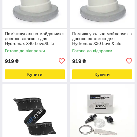
Пом'якшувальна майданчик з
Пом'якшувальна майданчик з
довгою вставкою для
довгою вставкою для
Hydromax X40 Love&Life -
Hydromax X30 Love&Life -
online-multimarket-
online-multimarket-
Готово до відправки
Готово до відправки
919
919
₴
₴
Купити
Купити