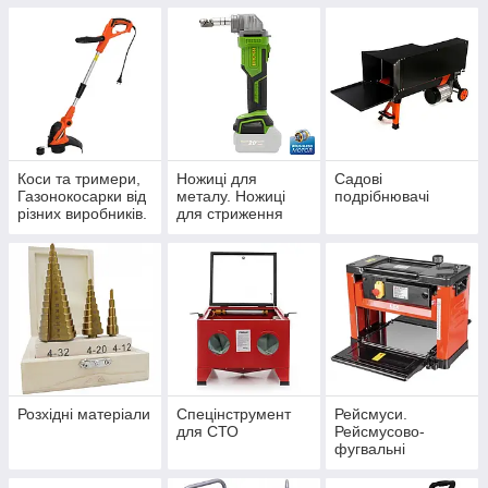
Коси та тримери,
Ножиці для
Садові
Газонокосарки від
металу. Ножиці
подрібнювачі
різних виробників.
для стриження
тварин від різних
виробників.
Розхідні матеріали
Спецінструмент
Рейсмуси.
для СТО
Рейсмусово-
фугвальні
верстати. Ножі для
ресусів. Рейсмуси