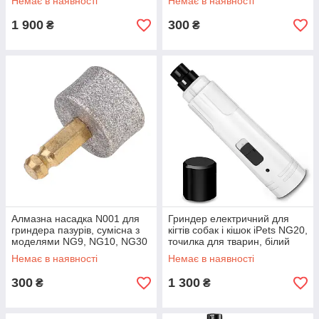
Немає в наявності
Немає в наявності
1 900
300
₴
₴
Алмазна насадка N001 для
Гриндер електричний для
гриндера пазурів, сумісна з
кігтів собак і кішок iPets NG20,
моделями NG9, NG10, NG30
точилка для тварин, білий
Love&Life -online-multimarket-
Love&Life -online-multimarket-
Немає в наявності
Немає в наявності
300
1 300
₴
₴