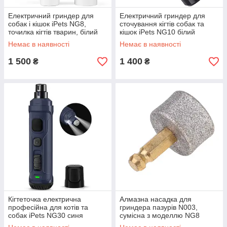
Електричний гриндер для
Електричний гриндер для
собак і кішок iPets NG8,
сточування кігтів собак та
точилка кігтів тварин, білий
кішок iPets NG10 білий
Love&Life -online-multimarket-
Love&Life -online-multimarket-
Немає в наявності
Немає в наявності
1 500
1 400
₴
₴
Кігтеточка електрична
Алмазна насадка для
професійна для котів та
гриндера пазурів N003,
собак iPets NG30 синя
сумісна з моделлю NG8
Love&Life -online-multimarket-
Love&Life -online-multimarket-