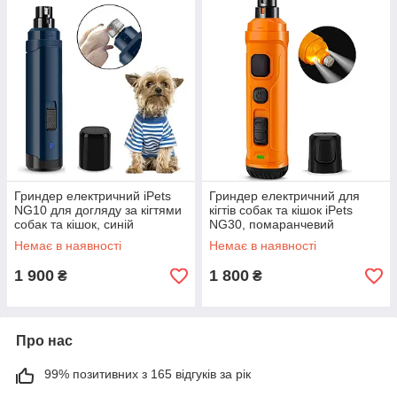
Гриндер електричний iPets
Гриндер електричний для
NG10 для догляду за кігтями
кігтів собак та кішок iPets
собак та кішок, синій
NG30, помаранчевий
Love&Life -online-multimarket-
Love&Life -online-multimarket-
Немає в наявності
Немає в наявності
1 900
1 800
₴
₴
Про нас
99% позитивних з 165 відгуків за рік