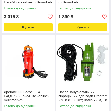
Love&Life -online-multimarket-
multimarket-
Готово до відправки
Готово до відправки
3 015
1 890
₴
₴
Купити
Купити
Дренажний насос LEX
Насос занурювальний
LXQDX25 Love&Life -online-
вібраційний для води Procraft
multimarket-
VN18 (0,25 кВт, напір 72 м, 18
л/хв) Love&Life -online-
Готово до відправки
Готово до відправки
multimarket-