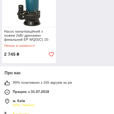
Насос каналізаційний з
ножем 2кВт дренажно
фекальний EP WQD(C) 15-
12-2.0 з подрібнювачем
Немає в наявності
h=15м Q=12куб Love&Life
2 745
₴
Про нас
99% позитивних з 165 відгуків за рік
Працює з 31.07.2018
м. Київ
Київ, Україна