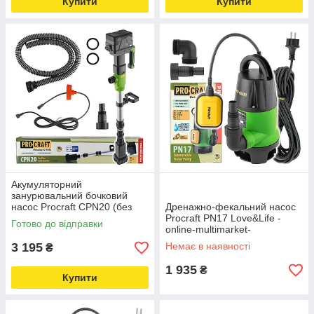
Купити
Купити
Акумуляторний
занурювальний бочковий
насос Procraft CPN20 (без
Дренажно-фекальний насос
акб та зп) Love&Life -online-
Procraft PN17 Love&Life -
Готово до відправки
multimarket-
online-multimarket-
3 195
Немає в наявності
₴
1 935
₴
Купити