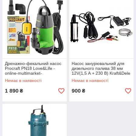
Дренажно-фекальний насос
Насос занурювальний для
Procraft PN18 Love&Life -
дизельного палива 38 мм
online-multimarket-
12V(1,5 А + 230 В) Kraft&Dele
KD1172 Love&Life -online-
Немає в наявності
Немає в наявності
multimarket-
1 890
900
₴
₴