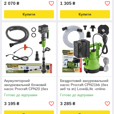
2 070
1 305
₴
₴
Купити
Купити
Акумуляторний
Бездротовий занурювальний
занурювальний бочковий
насос Procraft CPN21bb (без
насос Procraft CPN20 (без
акб та зп) Love&Life -online-
акб та зп) Love&Life -online-
multimarket-
Готово до відправки
Готово до відправки
multimarket-
3 195
3 285
₴
₴