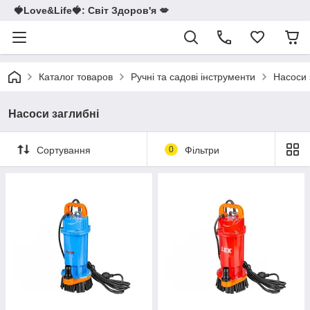
🍓Love&Life🍓: Світ Здоров'я 💋
Каталог товаров
Ручні та садові інструменти
Насоси 
Насоси заглибні
Сортування
0
Фільтри