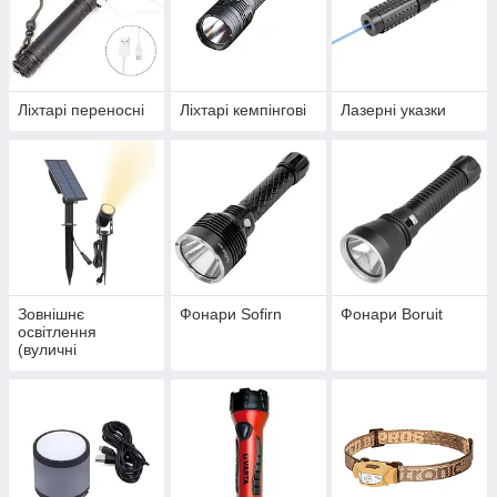
Ліхтарі переносні
Ліхтарі кемпінгові
Лазерні указки
Зовнішнє
Фонари Sofirn
Фонари Boruit
освітлення
(вуличні
світильники)