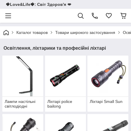
🍓Love&Life🍓: Світ Здоров'я 💋
Каталог товаров
Товари широкого застосування
Осві
Освітлення, ліхтарики та професійні ліхтарі
Лампи настільні
Ліхтарі police
Ліхтарі Small Sun
світлодіодні
bailong