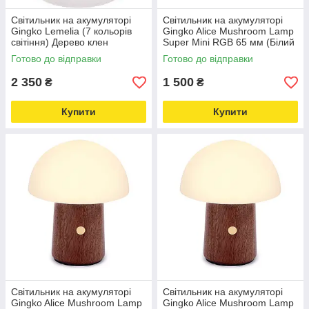
Світильник на акумуляторі
Світильник на акумуляторі
Gingko Lemelia (7 кольорів
Gingko Alice Mushroom Lamp
світіння) Дерево клен
Super Mini RGB 65 мм (Білий
Love&Life -online-multimarket-
ясен) Love&Life -online-
Готово до відправки
Готово до відправки
multimarket-
2 350
1 500
₴
₴
Купити
Купити
Світильник на акумуляторі
Світильник на акумуляторі
Gingko Alice Mushroom Lamp
Gingko Alice Mushroom Lamp