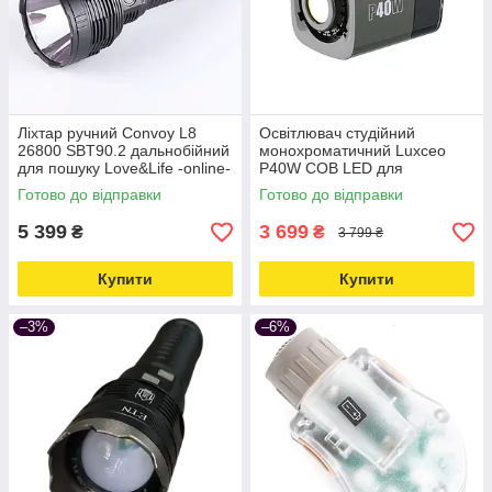
Ліхтар ручний Convoy L8
Освітлювач студійний
26800 SBT90.2 дальнобійний
монохроматичний Luxceo
для пошуку Love&Life -online-
P40W COB LED для
multimarket-
фотозйомки Love&Life -
Готово до відправки
Готово до відправки
online-multimarket-
5 399
3 699
₴
₴
3 799 ₴
Купити
Купити
–3%
–6%