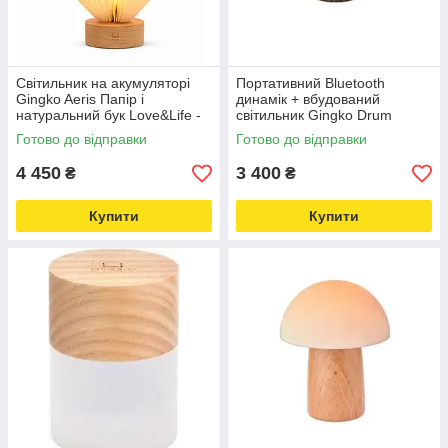
Світильник на акумуляторі
Портативний Bluetooth
Gingko Aeris Папір і
динамік + вбудований
натуральний бук Love&Life -
світильник Gingko Drum
online-multimarket-
Дерево горіх Love&Life -
Готово до відправки
Готово до відправки
online-multimarket-
4 450
3 400
₴
₴
Купити
Купити