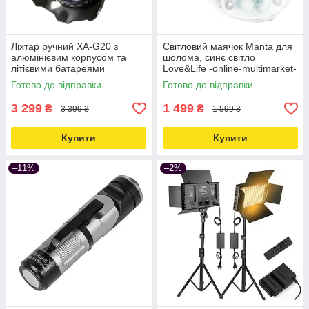
Ліхтар ручний XA-G20 з
Світловий маячок Manta для
алюмінієвим корпусом та
шолома, синє світло
літієвими батареями
Love&Life -online-multimarket-
4х181350 Love&Life -online-
Готово до відправки
Готово до відправки
multimarket-
3 299
1 499
₴
₴
3 399 ₴
1 599 ₴
Купити
Купити
–11%
–2%