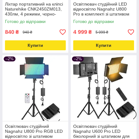
Ліхтар портативний на кліпсі
Освітлювач студійний LED
Naturehike CNK2450ZM013,
відеосвітло Nagnahz U800
430лм, 4 режими, чорно-
Pro в комплекті зі штативом
сірий Love&Life -online-
Love&Life -online-multimarket-
Готово до відправки
Готово до відправки
multimarket-
840
4 999
₴
₴
940 ₴
5 099 ₴
Купити
Купити
–2%
–2%
Освітлювач студійний
Освітлювач студійний
Nagnahz U800 Pro RGB LED
Nagnahz U600 Pro LED
відеосвітло зі штативом
біколорний зі штативом для