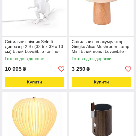
Світильник нічник Seletti
Світильник на акумуляторі
Динозавр 2 Вт (33.5 х 39 х 13
Gingko Alice Mushroom Lamp
см) Білий Love&Life -online-
Mini Білий попіл Love&Life -
multimarket-
online-multimarket-
Готово до відправки
Готово до відправки
10 995
3 250
₴
₴
Купити
Купити