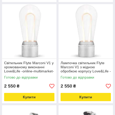
Світильник Flyte Marconi V1 у
Лампочка світильник Flyte
хромованому виконанні
Marconi V1 з мідною
Love&Life -online-multimarket-
обробкою корпусу Love&Life -
online-multimarket-
Готово до відправки
Готово до відправки
2 550
2 550
₴
₴
Купити
Купити