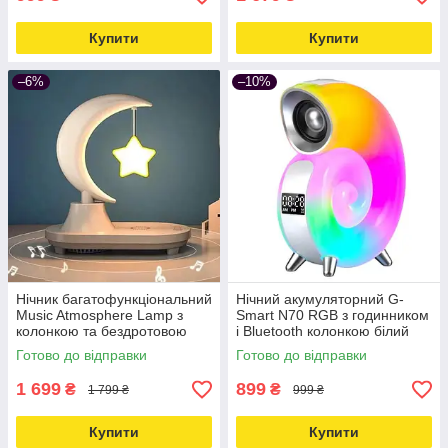
Купити
Купити
–6%
–10%
Нічник багатофункціональний
Нічний акумуляторний G-
Music Atmosphere Lamp з
Smart N70 RGB з годинником
колонкою та бездротовою
і Bluetooth колонкою білий
зарядкою Love&Life -online-
Love&Life -online-multimarket-
Готово до відправки
Готово до відправки
multimarket-
1 699
899
₴
₴
1 799 ₴
999 ₴
Купити
Купити