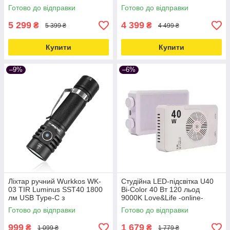
Love&Life -online-multimarket-
відеозйомки Love&Life -
Готово до відправки
Готово до відправки
online-multimarket-
5 299
4 399
₴
₴
5 399 ₴
4 499 ₴
Купити
Купити
–9%
–6%
Ліхтар ручний Wurkkos WK-
Студійна LED-підсвітка U40
03 TIR Luminus SST40 1800
Bi-Color 40 Вт 120 льод
лм USB Type-C з
9000K Love&Life -online-
акумулятором Wurkkos 3000
multimarket-
Готово до відправки
Готово до відправки
mAh Чорний Love&Life
999
1 679
₴
₴
1 099 ₴
1 779 ₴