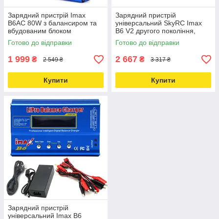
Зарядний пристрій Imax
Зарядний пристрій
B6AC 80W з балансиром та
універсальний SkyRC Imax
вбудованим блоком
B6 V2 другого покоління,
живлення Love&Life -online-
оригінал Love&Life -online-
Готово до відправки
Готово до відправки
multimarket-
multimarket-
1 999
2 667
₴
₴
2 549 ₴
3 317 ₴
Купити
Купити
Зарядний пристрій
універсальний Imax B6