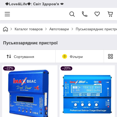
🍓Love&Life🍓: Світ Здоров'я 💋
Каталог товаров
Автотовари
Пуськозарядниє пристр
Пуськозарядниє пристрої
Сортування
0
Фільтри
–22%
–20%