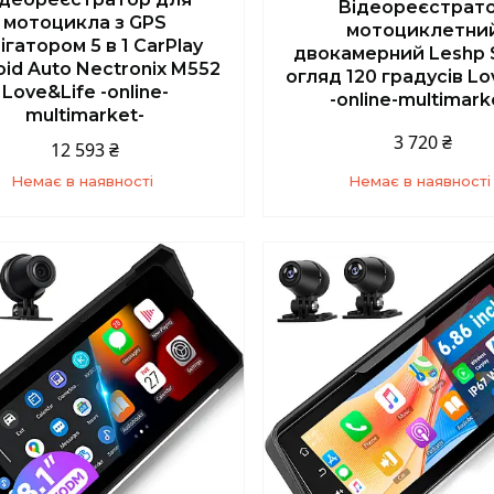
Відеореєстрат
мотоцикла з GPS
мотоциклетни
ігатором 5 в 1 CarPlay
двокамерний Leshp 
oid Auto Nectronix M552
огляд 120 градусів Lo
Love&Life -online-
-online-multimark
multimarket-
3 720 ₴
12 593 ₴
Немає в наявності
Немає в наявності
+380 (67) 139-10-45
+380 (67) 139-10-4