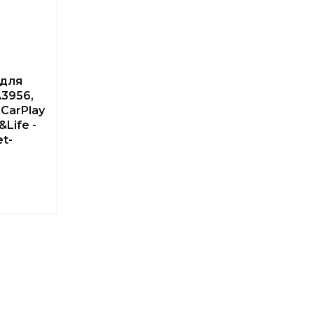
 для
3956,
CarPlay
&Life -
et-
5