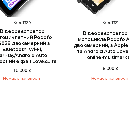
1320
1321
Відеореєстратор
Відеореєстратор
тоциклетний Podofo
мотоцикла Podofo A
4029 двокамерний з
двокамерний, з Apple 
Bluetooth, Wi-Fi,
та Android Auto Love
arPlay/Android Auto,
online-multimark
орний екран Love&Life
8 000 ₴
10 000 ₴
Немає в наявності
Немає в наявності
+380 (67) 139-10-45
+380 (67) 139-10-4