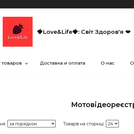
🍓Love&Life🍓: Світ Здоров'я 💋
г товаров
Доставка и оплата
О нас
О
Мотовідеореєст