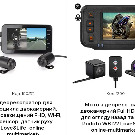
–11%
шилось 42 дні
Залишилось 46 днів
100572
1200
ідеореєстратор для
Мото відеореєстр
оцикла двокамерний,
двокамерний Full HD
озахищений FHD, Wi-Fi,
для огляду назад та
сенсор, датчик руху
Podofo W8122 Love&L
Love&Life -online-
online-multimark
multimarket-