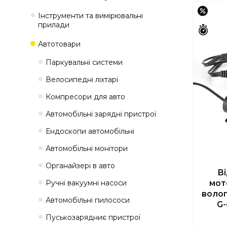
–15%
Інструменти та вимірювальні
прилади
Зали
Автотовари
Паркувальні системи
Велосипедні ліхтарі
Компресори для авто
Автомобільні зарядні пристрої
Ендоскопи автомобільні
Автомобільні монітори
Органайзері в авто
В
Ручні вакуумні насоси
мот
волог
Автомобільні пилососи
G-
Пуськозарядниє пристрої