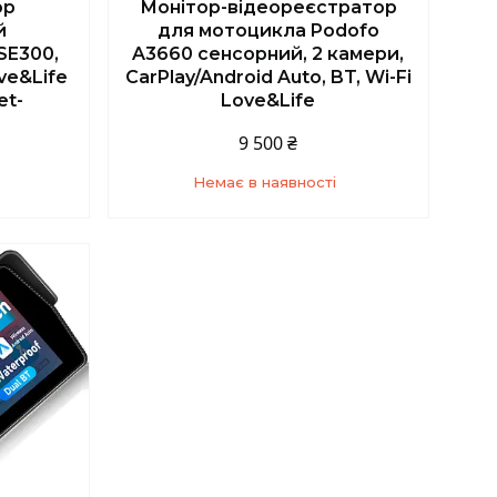
ор
Монітор-відеореєстратор
й
для мотоцикла Podofo
SE300,
A3660 сенсорний, 2 камери,
ve&Life
CarPlay/Android Auto, BT, Wi-Fi
et-
Love&Life
9 500 ₴
Немає в наявності
5
+380 (67) 139-10-45