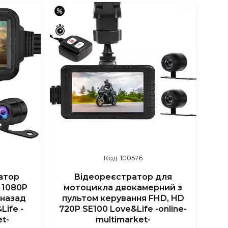
–17%
Залишилось 42 дні
100576
атор
Відеореєстратор для
 1080P
мотоцикла двокамерний з
 назад
пультом керування FHD, HD
ife -
720P SE100 Love&Life -online-
et-
multimarket-