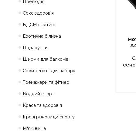
Прелюдія
Секс здоров'я
БДСМ і фетиш
Еротична білизна
мо
A
Подарунки
C
Ширми для балконів
сенс
Сітки тенієві для забору
Тренажери та фітнес
Водний спорт
Краса та здоров'я
Ігрові різновиди спорту
М'які вікна