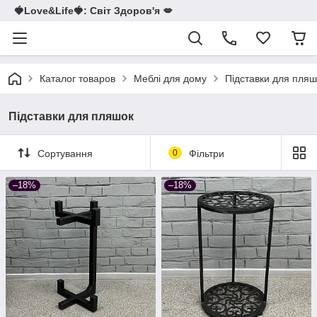
🍓Love&Life🍓: Світ Здоров'я 💋
Каталог товаров
Меблі для дому
Підставки для пляш
Підставки для пляшок
Сортування
0
Фільтри
–18%
–18%