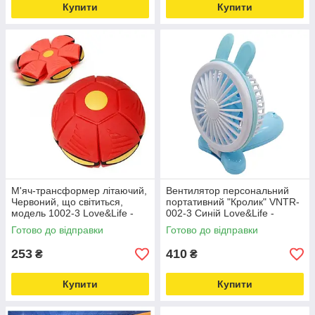
Купити
Купити
М'яч-трансформер літаючий,
Вентилятор персональний
Червоний, що світиться,
портативний "Кролик" VNTR-
модель 1002-3 Love&Life -
002-3 Синій Love&Life -
online-multimarket-
online-multimarket-
Готово до відправки
Готово до відправки
253
410
₴
₴
Купити
Купити