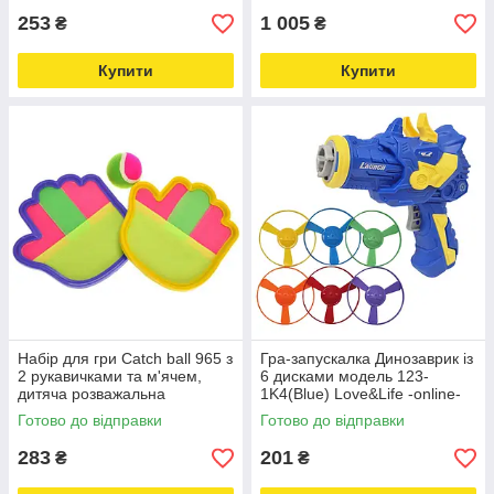
253
1 005
₴
₴
Купити
Купити
Набір для гри Catch ball 965 з
Гра-запускалка Динозаврик із
2 рукавичками та м'ячем,
6 дисками модель 123-
дитяча розважальна
1K4(Blue) Love&Life -online-
Love&Life -online-multimarket-
multimarket-
Готово до відправки
Готово до відправки
283
201
₴
₴