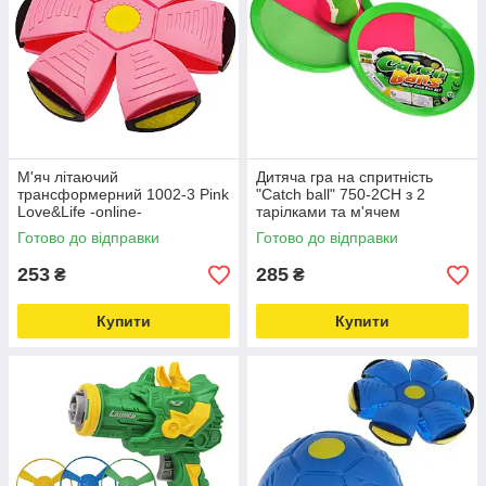
М'яч літаючий
Дитяча гра на спритність
трансформерний 1002-3 Pink
"Catch ball" 750-2CH з 2
Love&Life -online-
тарілками та м'ячем
multimarket-, що світиться
Love&Life -online-multimarket-
Готово до відправки
Готово до відправки
253
285
₴
₴
Купити
Купити