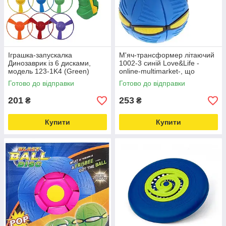
Іграшка-запускалка
М'яч-трансформер літаючий
Динозаврик із 6 дисками,
1002-3 синій Love&Life -
модель 123-1K4 (Green)
online-multimarket-, що
Love&Life -online-multimarket-
світиться
Готово до відправки
Готово до відправки
201
253
₴
₴
Купити
Купити