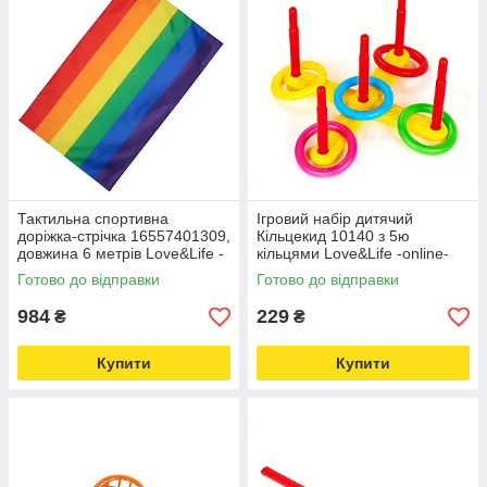
Тактильна спортивна
Ігровий набір дитячий
доріжка-стрічка 16557401309,
Кільцекид 10140 з 5ю
довжина 6 метрів Love&Life -
кільцями Love&Life -online-
online-multimarket-
multimarket-
Готово до відправки
Готово до відправки
984
229
₴
₴
Купити
Купити