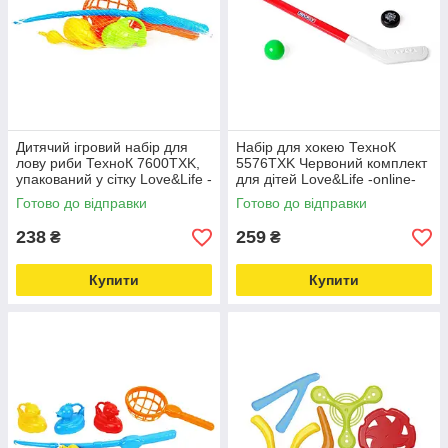
Дитячий ігровий набір для
Набір для хокею ТехноК
лову риби ТехноК 7600TXK,
5576TXK Червоний комплект
упакований у сітку Love&Life -
для дітей Love&Life -online-
online-multimarket-
multimarket-
Готово до відправки
Готово до відправки
238
259
₴
₴
Купити
Купити