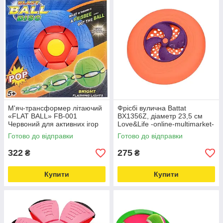
М'яч-трансформер літаючий
Фрісбі вулична Battat
«FLAT BALL» FB-001
BX1356Z, діаметр 23,5 см
Червоний для активних ігор
Love&Life -online-multimarket-
Love&Life -online-multimarket-
Готово до відправки
Готово до відправки
322
275
₴
₴
Купити
Купити