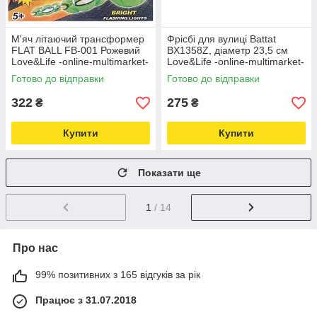
М'яч літаючий трансформер
Фрісбі для вулиці Battat
FLAT BALL FB-001 Рожевий
BX1358Z, діаметр 23,5 см
Love&Life -online-multimarket-
Love&Life -online-multimarket-
Готово до відправки
Готово до відправки
322
275
₴
₴
Купити
Купити
Показати ще
1
/ 14
Про нас
99% позитивних з 165 відгуків за рік
Працює з 31.07.2018