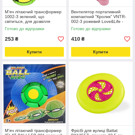
М'яч літаючий трансформер
Вентилятор портативний
1002-3 зелений, що
компактний "Кролик" VNTR-
світиться, для дозвілля
002-3 рожевий Love&Life -
Love&Life -online-multimarket-
online-multimarket-
Готово до відправки
Готово до відправки
253
410
₴
₴
Купити
Купити
М'яч літаючий трансформер
Фрісбі для вулиці Battat