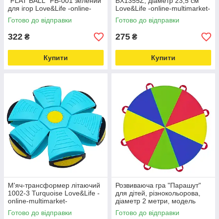
"FLAT BALL" FB-001 зелений
BX1355Z, діаметр 23,5 см
для ігор Love&Life -online-
Love&Life -online-multimarket-
multimarket-
Готово до відправки
Готово до відправки
322
275
₴
₴
Купити
Купити
М'яч-трансформер літаючий
Розвиваюча гра "Парашут"
1002-3 Turquoise Love&Life -
для дітей, різнокольорова,
online-multimarket-
діаметр 2 метри, модель
108-147 Love&Life -online-
Готово до відправки
Готово до відправки
multimarket-