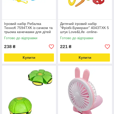
Ігровий набір Рибалка
Дитячий ігровий набір
ТехноК 7594TXK із сачком та
"Фрізбі-Бумеранг" 4043TXK 5
трьома качечками для дітей
штук Love&Life -online-
Love&Life -online-multimarket-
multimarket-
Готово до відправки
Готово до відправки
238
221
₴
₴
Купити
Купити