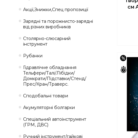
твор
см A
Акції,Знижки,Спец пропозиції
Зарядні та порожнисто-зарядні
від різних виробників
Столярно-слюсарний
інструмент
Рубанки
–44
Гідравлічне обладнання
Зали
Тельфери/Талі/Лібідки/
Домкрати/Підставки/Стенд/
Прес/Кран/Траверс.
Сподобальні товари
Акумуляторні болгарки
Спеціальний автоінструмент
(ГРМ, ДВС)
Ручний інструмент/гайкові