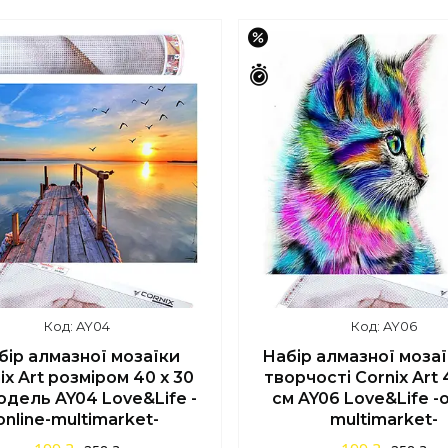
Купити
Купити
%
–44%
шилось 42 дні
Залишилось 42 дні
AY04
AY06
бір алмазної мозаїки
Набір алмазної моза
ix Art розміром 40 x 30
творчості Cornix Art 
одель AY04 Love&Life -
см AY06 Love&Life -o
online-multimarket-
multimarket-