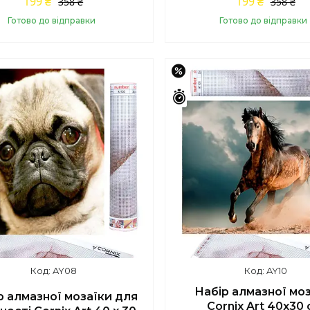
199 ₴
199 ₴
358 ₴
358 ₴
Готово до відправки
Готово до відправки
Купити
Купити
%
–44%
шилось 42 дні
Залишилось 42 дні
AY08
AY10
Набір алмазної мо
р алмазної мозаїки для
Cornix Art 40x30 