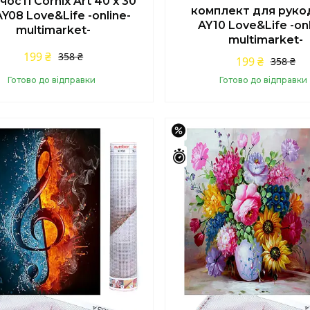
чості Cornix Art 40 x 30
комплект для руко
Y08 Love&Life -online-
AY10 Love&Life -onl
multimarket-
multimarket-
199 ₴
358 ₴
199 ₴
358 ₴
Готово до відправки
Готово до відправки
Купити
Купити
%
–44%
шилось 42 дні
Залишилось 42 дні