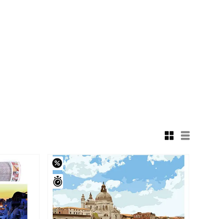
–62%
Залишилось 42 дні