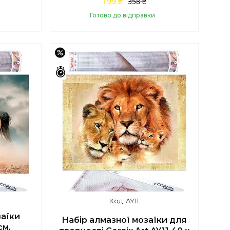
199 ₴
358 ₴
Готово до відправки
Купити
–44%
Залишилось 42 дні
AY11
заїки
Набір алмазної мозаїки для
см,