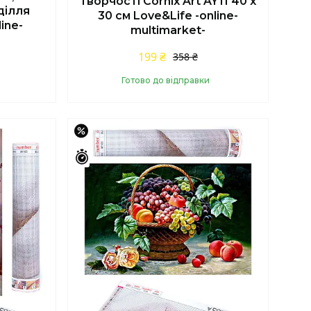
творчості Cornix Art AY11 40 x
ділля
30 см Love&Life -online-
ine-
multimarket-
199 ₴
358 ₴
Готово до відправки
Купити
–44%
Залишилось 42 дні