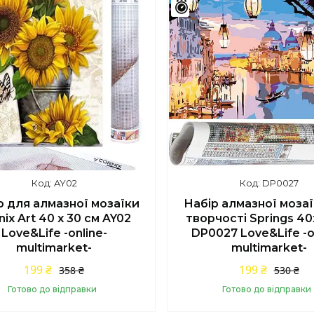
шилось 42 дні
Залишилось 42 дні
AY02
DP0027
р для алмазної мозаїки
Набір алмазної моза
nix Art 40 x 30 см AY02
творчості Springs 40
Love&Life -online-
DP0027 Love&Life -o
multimarket-
multimarket-
199 ₴
199 ₴
358 ₴
530 ₴
Готово до відправки
Готово до відправки