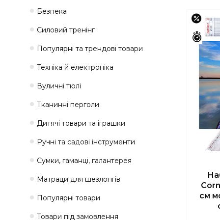
Безпека
–44
Силовий тренінг
Зали
Популярні та трендові товари
Техніка й електроніка
Вуличні тюлі
Тканинні перголи
Дитячі товари та іграшки
Ручні та садові інструменти
Сумки, гаманці, галантерея
На
Матраци для шезлонгів
Corn
см м
Популярні товари
Товари під замовлення