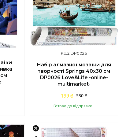
DP0026
заїки
Набір алмазної мозаїки для
шивка
творчості Springs 40х30 см
 см
DP0026 Love&Life -online-
e-
multimarket-
199 ₴
530 ₴
Готово до відправки
Купити
–44%