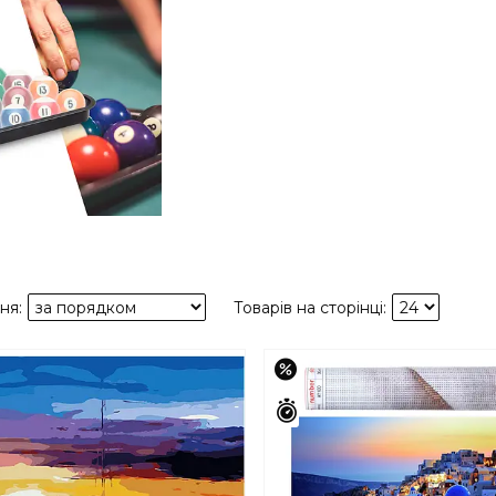
–44%
шилось 42 дні
Залишилось 42 дні