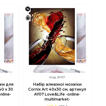
Купити
–44%
Залишилось 42 дні
AY07
їки для
Набір алмазної мозаїки
40 x 30
Cornix Art 40x30 см, артикул
nline-
AY07 Love&Life -online-
multimarket-