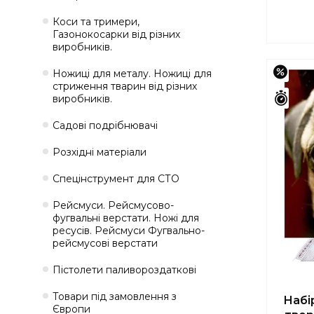
Коси та тримери,
Газонокосарки від різних
виробників.
–44
Ножиці для металу. Ножиці для
стриження тварин від різних
виробників.
Зали
Садові подрібнювачі
Розхідні матеріали
Спецінструмент для СТО
Рейсмуси. Рейсмусово-
фугвальні верстати. Ножі для
ресусів. Рейсмуси Фугвально-
рейсмусові верстати
Пістолети паливороздаткові
Товари під замовлення з
Набі
Європи