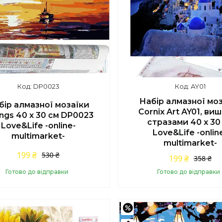
DP0023
AY01
Набір алмазної мо
бір алмазної мозаїки
Cornix Art AY01, ви
ings 40 x 30 см DP0023
стразами 40 x 30
Love&Life -online-
Love&Life -onlin
multimarket-
multimarket-
199 ₴
530 ₴
199 ₴
358 ₴
Готово до відправки
Готово до відправки
Купити
Купити
%
–62%