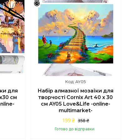
Залишилось 42 дні
AY05
їки для
Набір алмазної мозаїки для
x30 см
творчості Cornix Art 40 x 30
nline-
см AY05 Love&Life -online-
multimarket-
199 ₴
358 ₴
Готово до відправки