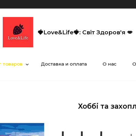
🍓Love&Life🍓: Світ Здоров'я 💋
г товаров
Доставка и оплата
О нас
О
Хоббі та захоп