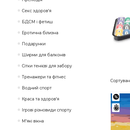
Секс здоров'я
БДСМ і фетиш
Еротична білизна
Подарунки
Ширми для балконів
Сітки тенієві для забору
Тренажери та фітнес
Водний спорт
–62%
Краса та здоров'я
Зали
Ігрові різновиди спорту
М'які вікна