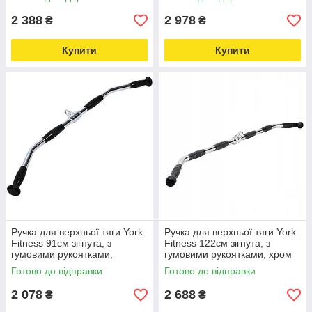
online-multimarket-
2 388
2 978
₴
₴
Купити
Купити
Ручка для верхньої тяги York
Ручка для верхньої тяги York
Fitness 91см зігнута, з
Fitness 122см зігнута, з
гумовими рукоятками,
гумовими рукоятками, хром
хромована Love&Life -online-
Love&Life -online-multimarket-
Готово до відправки
Готово до відправки
multimarket-
2 078
2 688
₴
₴