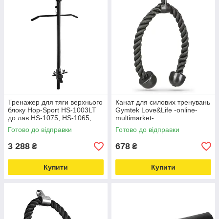
Тренажер для тяги верхнього
Канат для силових тренувань
блоку Hop-Sport HS-1003LT
Gymtek Love&Life -online-
до лав HS-1075, HS-1065,
multimarket-
HS-1055 Love&Life -online-
Готово до відправки
Готово до відправки
multimarket-
3 288
678
₴
₴
Купити
Купити