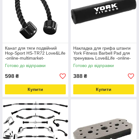
Канат для тяги подвійний
Накладка для грифа штанги
Hop-Sport HS-TR72 Love&Life
York Fitness Barbell Pad для
-online-multimarket-
тренувань Love&Life -online-
multimarket-
Готово до відправки
Готово до відправки
598
388
₴
₴
Купити
Купити