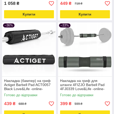
1 058
449
₴
₴
718 ₴
Купити
Купити
–36%
–33%
Накладка (бампер) на гриф
Накладка на гриф для
Actiget Barbell Pad ACT0057
штанги 4FIZJO Barbell Pad
Black Love&Life -online-
4FJ0339 Love&Life -online-
multimarket-
multimarket-
Готово до відправки
Готово до відправки
439
399
₴
₴
688 ₴
599 ₴