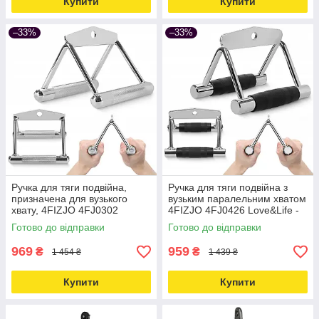
Купити
Купити
–33%
–33%
Ручка для тяги подвійна,
Ручка для тяги подвійна з
призначена для вузького
вузьким паралельним хватом
хвату, 4FIZJO 4FJ0302
4FIZJO 4FJ0426 Love&Life -
Love&Life -online-multimarket-
online-multimarket-
Готово до відправки
Готово до відправки
969
959
₴
₴
1 454 ₴
1 439 ₴
Купити
Купити