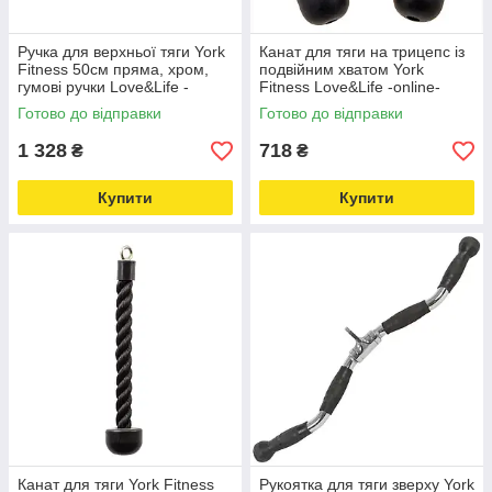
Ручка для верхньої тяги York
Канат для тяги на трицепс із
Fitness 50см пряма, хром,
подвійним хватом York
гумові ручки Love&Life -
Fitness Love&Life -online-
online-multimarket-
multimarket-
Готово до відправки
Готово до відправки
1 328
718
₴
₴
Купити
Купити
Канат для тяги York Fitness
Рукоятка для тяги зверху York