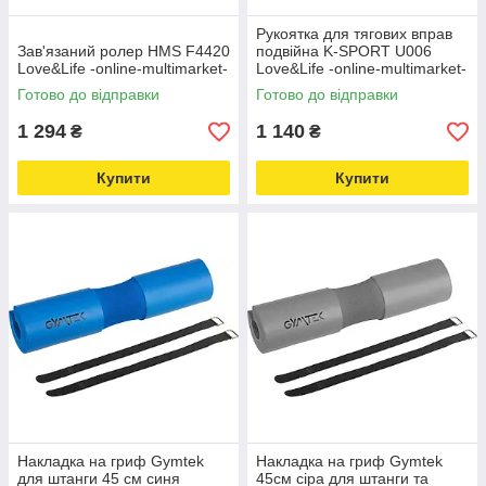
Рукоятка для тягових вправ
Зав'язаний ролер HMS F4420
подвійна K-SPORT U006
Love&Life -online-multimarket-
Love&Life -online-multimarket-
Готово до відправки
Готово до відправки
1 294
1 140
₴
₴
Купити
Купити
Накладка на гриф Gymtek
Накладка на гриф Gymtek
для штанги 45 см синя
45см сіра для штанги та