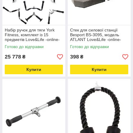
Набір ручок для тяги York
Стек для силової станції
Fitness, комплект із 15
Besport BS-3095, модель
предметів Love&Life -online-
ATLANT Love&Life -online-
multimarket-
multimarket-
Готово до відправки
Готово до відправки
25 778
398
₴
₴
Купити
Купити