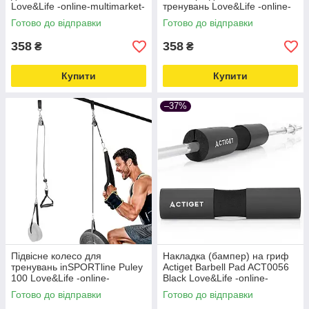
Love&Life -online-multimarket-
тренувань Love&Life -online-
multimarket-
Готово до відправки
Готово до відправки
358
358
₴
₴
Купити
Купити
–37%
Підвісне колесо для
Накладка (бампер) на гриф
тренувань inSPORTline Puley
Actiget Barbell Pad ACT0056
100 Love&Life -online-
Black Love&Life -online-
multimarket-
multimarket-
Готово до відправки
Готово до відправки