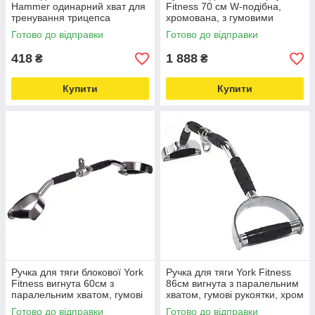
Hammer одинарний хват для
Fitness 70 см W-подібна,
тренування трицепса
хромована, з гумовими
Love&Life -online-multimarket-
ручками Love&Life -online-
Готово до відправки
Готово до відправки
multimarket-
418
1 888
₴
₴
Купити
Купити
Ручка для тяги блокової York
Ручка для тяги York Fitness
Fitness вигнута 60см з
86см вигнута з паралельним
паралельним хватом, гумові
хватом, гумові рукоятки, хром
рукоятки, хром Love&Life -
Love&Life -online-multimarket-
Готово до відправки
Готово до відправки