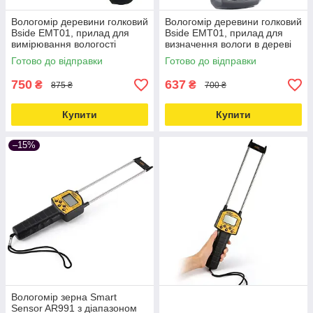
Вологомір деревини голковий
Вологомір деревини голковий
Bside EMT01, прилад для
Bside EMT01, прилад для
вимірювання вологості
визначення вологи в дереві
Love&Life -online-multimarket-
Love&Life -online-multimarket-
Готово до відправки
Готово до відправки
750
637
₴
₴
875 ₴
700 ₴
Купити
Купити
–15%
Вологомір зерна Smart
Sensor AR991 з діапазоном