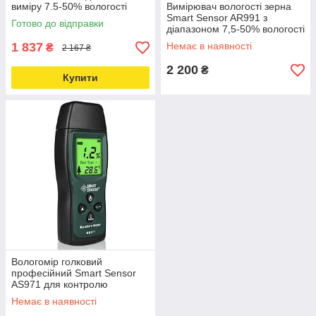
виміру 7.5-50% вологості
Вимірювач вологості зерна
Love&Life -online-multimarket-
Smart Sensor AR991 з
Готово до відправки
діапазоном 7,5-50% вологості
Love&Life -online-multimarket-
1 837
Немає в наявності
₴
2 167 ₴
2 200
₴
Купити
Вологомір голковий
професійний Smart Sensor
AS971 для контролю
вологості дерева, паперу
Немає в наявності
Love&Life -online-multimarket-