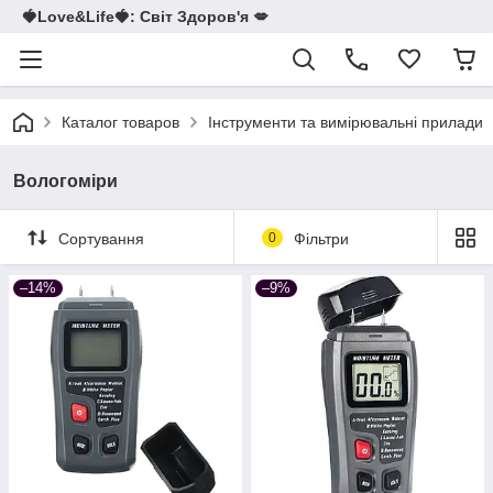
🍓Love&Life🍓: Світ Здоров'я 💋
Каталог товаров
Інструменти та вимірювальні прилади
Вологоміри
Сортування
0
Фільтри
–14%
–9%