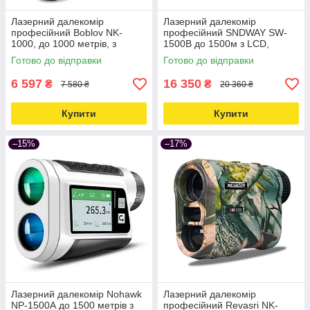
Лазерний далекомір
Лазерний далекомір
професійний Boblov NK-
професійний SNDWAY SW-
1000, до 1000 метрів, з
1500B до 1500м з LCD,
функцією кута Love&Life -
швидкість, кут, висота
Готово до відправки
Готово до відправки
online-multimarket-
Love&Life -online-multimarket-
6 597
16 350
₴
₴
7 580 ₴
20 360 ₴
Купити
Купити
–15%
–17%
Лазерний далекомір Nohawk
Лазерний далекомір
NP-1500А до 1500 метрів з
професійний Revasri NK-