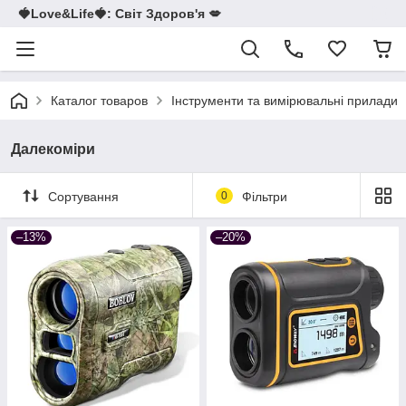
🍓Love&Life🍓: Світ Здоров'я 💋
Каталог товаров
Інструменти та вимірювальні прилади
Далекоміри
Сортування
0
Фільтри
–13%
–20%