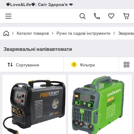
🍓Love&Life🍓: Світ Здоров'я 💋
Каталог товаров
Ручні та садові інструменти
Зварюва
Зварювальні напівавтомати
Сортування
0
Фільтри