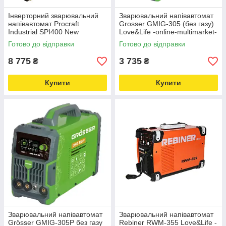
Інверторний зварювальний
Зварювальний напівавтомат
напівавтомат Procraft
Grosser GMIG-305 (без газу)
Industrial SPI400 New
Love&Life -online-multimarket-
Love&Life -online-multimarket-
Готово до відправки
Готово до відправки
8 775
3 735
₴
₴
Купити
Купити
Зварювальний напівавтомат
Зварювальний напівавтомат
Grösser GMIG-305P без газу
Rebiner RWM-355 Love&Life -