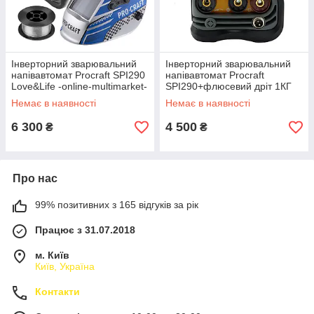
Інверторний зварювальний
Інверторний зварювальний
напівавтомат Procraft SPI290
напівавтомат Procraft
Love&Life -online-multimarket-
SPI290+флюсевий дріт 1КГ
Love&Life -online-multimarket-
Немає в наявності
Немає в наявності
6 300
4 500
₴
₴
Про нас
99% позитивних з 165 відгуків за рік
Працює з 31.07.2018
м. Київ
Київ, Україна
Контакти