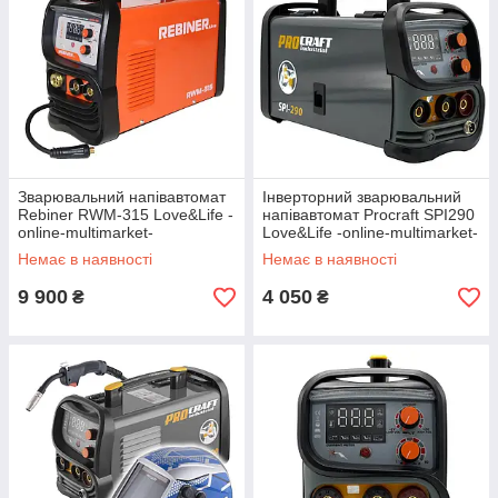
Зварювальний напівавтомат
Інверторний зварювальний
Rebiner RWM-315 Love&Life -
напівавтомат Procraft SPI290
online-multimarket-
Love&Life -online-multimarket-
Немає в наявності
Немає в наявності
9 900
4 050
₴
₴