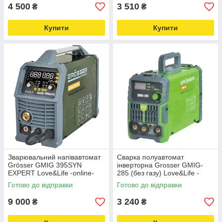
4 500
3 510
₴
₴
Купити
Купити
Зварювальний напівавтомат
Сварка полуавтомат
Grösser GMIG 395SYN
інверторна Grosser GMIG-
EXPERT Love&Life -online-
285 (без газу) Love&Life -
multimarket-
online-multimarket-
Готово до відправки
Готово до відправки
9 000
3 240
₴
₴