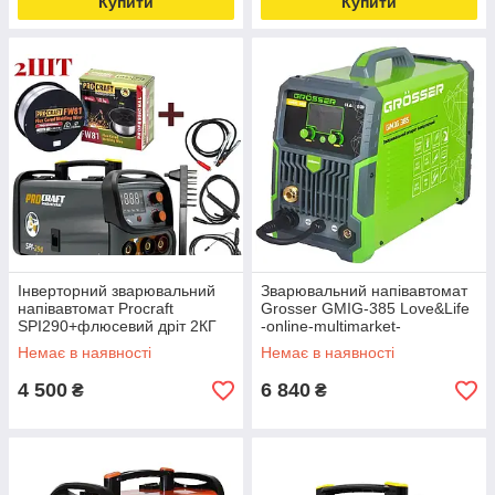
Купити
Купити
Інверторний зварювальний
Зварювальний напівавтомат
напівавтомат Procraft
Grosser GMIG-385 Love&Life
SPI290+флюсевий дріт 2КГ
-online-multimarket-
Love&Life -online-multimarket-
Немає в наявності
Немає в наявності
4 500
6 840
₴
₴