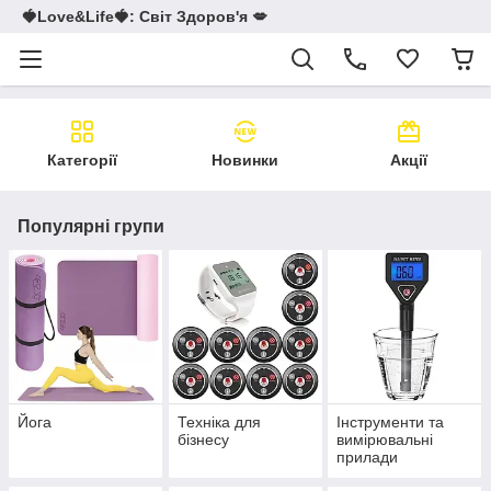
🍓Love&Life🍓: Світ Здоров'я 💋
Категорії
Новинки
Акції
Популярні групи
Йога
Техніка для
Інструменти та
бізнесу
вимірювальні
прилади