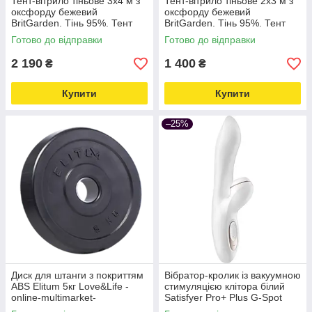
Тент-вітрило тіньове 3х4 м з
Тент-вітрило тіньове 2х3 м з
оксфорду бежевий
оксфорду бежевий
BritGarden. Тінь 95%. Тент
BritGarden. Тінь 95%. Тент
для навісу, тент від сонця
для навісу, тент від сонця й
Готово до відправки
Готово до відправки
Love&Life -online-multimarket-
дощу Love&Life
2 190
1 400
₴
₴
Купити
Купити
–25%
Диск для штанги з покриттям
Вібратор-кролик із вакуумною
ABS Elitum 5кг Love&Life -
стимуляцією клітора білий
online-multimarket-
Satisfyer Pro+ Plus G-Spot
Rabbit Love&Life -online-