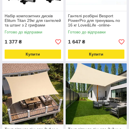
Набір композитних дисків
Гантелі розбірні Besport
Elitum Titan 29кг для гантелей
PowerPro для тренувань по
та штанг з 2 грифами
16 кг Love&Life -online-
Love&Life -online-multimarket-
multimarket-
Готово до відправки
Готово до відправки
1 377
1 647
₴
₴
Купити
Купити