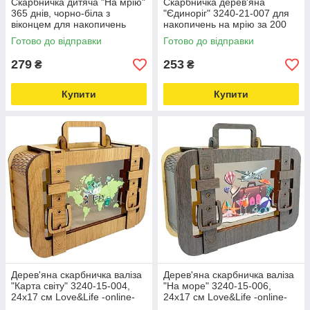
Скарбничка дитяча "На мрію"
Скарбничка дерев'яна
365 днів, чорно-біла з
"Єдиноріг" 3240-21-007 для
віконцем для накопичень
накопичень на мрію за 200
Love&Life -online-multimarket-
днів Love&Life -online-
Готово до відправки
Готово до відправки
multimarket-
279
253
₴
₴
Купити
Купити
Дерев'яна скарбничка валіза
Дерев'яна скарбничка валіза
"Карта світу" 3240-15-004,
"На море" 3240-15-006,
24х17 см Love&Life -online-
24х17 см Love&Life -online-
multimarket-
multimarket-