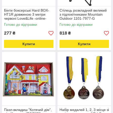
Бінти боксерські Hard BOX-
Стілець розкладний великий
HT1R довжиною 3 метри
з підлокітниками Mountain
червоні Love&Life -online-
Outdoor 1101-7977-G
multimarket-
Love&Life -online-multimarket-
Готово до відправки
Готово до відправки
277
818
₴
₴
Купити
Купити
Пазл-вкладиш "Котячий дім",
Набір медалей 1, 2, 3 місце зі