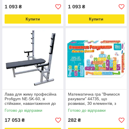
1 093
1 093
₴
₴
Купити
Купити
Лава для жиму професійна
Математична гра "Вчимося
Profigym NE-SK-60, зі
рахувати" 44735, що
стійками, навантаження до
розвиває, 30 елементів, з
300 кг Love&Life -online-
кубиком Love&Life -online-
Готово до відправки
Готово до відправки
multimarket-
multimarket-
17 053
282
₴
₴