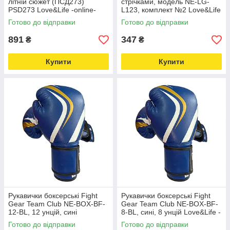
літній сюжет (ПСД273)
стрічками, модель NE-LG-
PSD273 Love&Life -online-
L123, комплект №2 Love&Life
multimarket-
-online-multimarket-
Готово до відправки
Готово до відправки
891
347
₴
₴
Купити
Купити
Рукавички боксерські Fight
Рукавички боксерські Fight
Gear Team Club NE-BOX-BF-
Gear Team Club NE-BOX-BF-
12-BL, 12 унцій, сині
8-BL, сині, 8 унцій Love&Life -
Love&Life -online-multimarket-
online-multimarket-
Готово до відправки
Готово до відправки