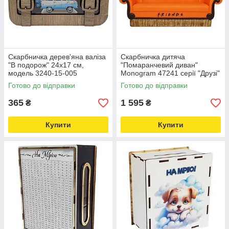
Скарбничка дерев'яна валіза
Скарбничка дитяча
"В подорож" 24х17 см,
"Помаранчевий диван"
модель 3240-15-005
Monogram 47241 серії "Друзі"
Love&Life -online-multimarket-
Love&Life -online-multimarket-
Готово до відправки
Готово до відправки
365
1 595
₴
₴
Купити
Купити