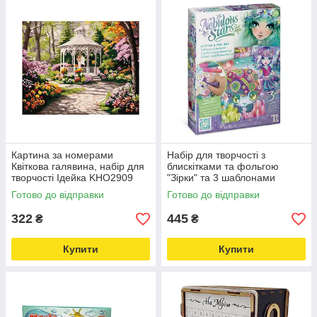
Картина за номерами
Набір для творчості з
Квіткова галявина, набір для
блискітками та фольгою
творчості Ідейка KHO2909
"Зірки" та 3 шаблонами
30х40 см Love&Life -online-
Nebulous Stars 11011
Готово до відправки
Готово до відправки
multimarket-
Love&Life -online-multimarket-
322
445
₴
₴
Купити
Купити