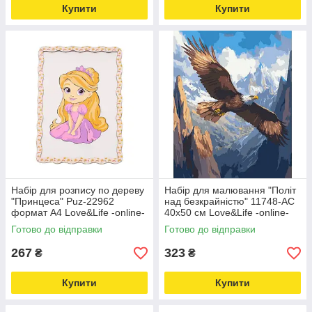
Купити
Купити
Набір для розпису по дереву
Набір для малювання "Політ
"Принцеса" Puz-22962
над безкрайністю" 11748-AC
формат А4 Love&Life -online-
40х50 см Love&Life -online-
multimarket-
multimarket-
Готово до відправки
Готово до відправки
267
323
₴
₴
Купити
Купити