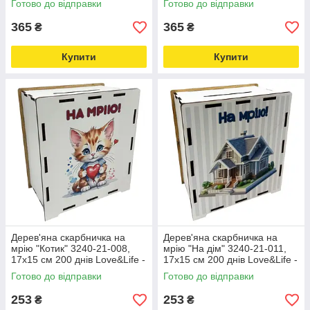
Готово до відправки
Готово до відправки
365
365
₴
₴
Купити
Купити
Дерев'яна скарбничка на
Дерев'яна скарбничка на
мрію "Котик" 3240-21-008,
мрію "На дім" 3240-21-011,
17х15 см 200 днів Love&Life -
17х15 см 200 днів Love&Life -
online-multimarket-
online-multimarket-
Готово до відправки
Готово до відправки
253
253
₴
₴