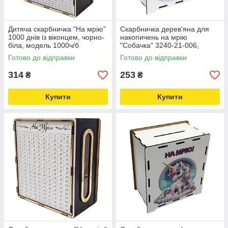
Дитяча скарбничка "На мрію"
Скарбничка дерев'яна для
1000 днів із віконцем, чорно-
накопичень на мрію
біла, модель 1000ч/б
"Собачка" 3240-21-006,
Love&Life -online-multimarket-
17х15х9 см, 200 днів
Готово до відправки
Готово до відправки
Love&Life -online-multimarket-
314
253
₴
₴
Купити
Купити