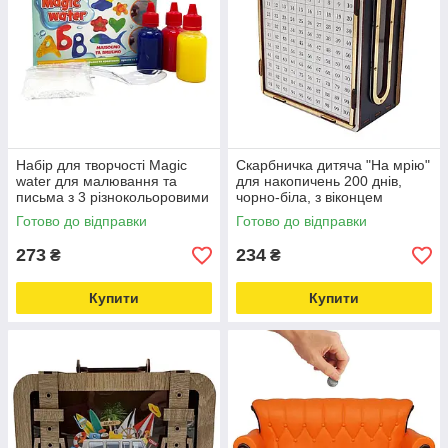
Набір для творчості Magic
Скарбничка дитяча "На мрію"
water для малювання та
для накопичень 200 днів,
письма з 3 різнокольоровими
чорно-біла, з віконцем
гелями MV6031-02 Love&Life
Love&Life -online-multimarket-
Готово до відправки
Готово до відправки
-online-multimarket-
273
234
₴
₴
Купити
Купити