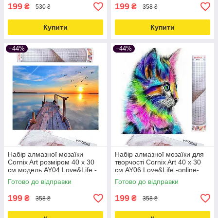
199
199
₴
₴
530 ₴
358 ₴
Купити
Купити
–44%
–44%
Набір алмазної мозаїки
Набір алмазної мозаїки для
Cornix Art розміром 40 x 30
творчості Cornix Art 40 x 30
см модель AY04 Love&Life -
см AY06 Love&Life -online-
online-multimarket-
multimarket-
Готово до відправки
Готово до відправки
199
199
₴
₴
358 ₴
358 ₴