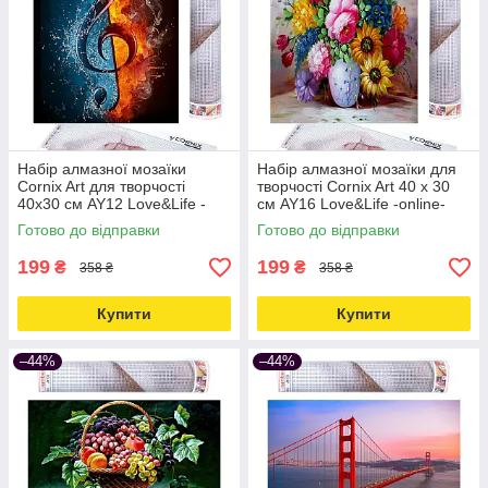
Набір алмазної мозаїки
Набір алмазної мозаїки для
Cornix Art для творчості
творчості Cornix Art 40 x 30
40x30 см AY12 Love&Life -
см AY16 Love&Life -online-
online-multimarket-
multimarket-
Готово до відправки
Готово до відправки
199
199
₴
₴
358 ₴
358 ₴
Купити
Купити
–44%
–44%