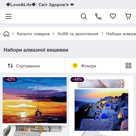
🍓Love&Life🍓: Світ Здоров'я 💋
Каталог товаров
Хоббі та захоплення
Набори алмазн
Набори алмазної вишивки
Сортування
0
Фільтри
–62%
–44%