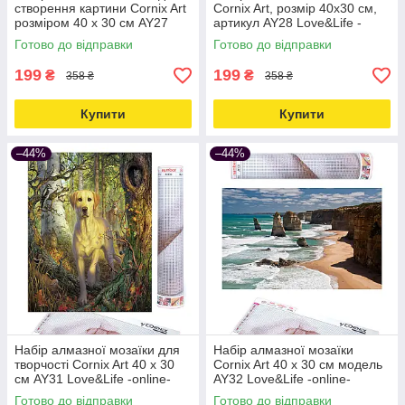
створення картини Cornix Art
Cornix Art, розмір 40x30 см,
розміром 40 x 30 см AY27
артикул AY28 Love&Life -
Love&Life -online-multimarket-
online-multimarket-
Готово до відправки
Готово до відправки
199
199
₴
₴
358 ₴
358 ₴
Купити
Купити
–44%
–44%
Набір алмазної мозаїки для
Набір алмазної мозаїки
творчості Cornix Art 40 x 30
Cornix Art 40 x 30 см модель
см AY31 Love&Life -online-
AY32 Love&Life -online-
multimarket-
multimarket-
Готово до відправки
Готово до відправки