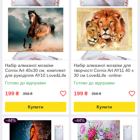
Набір алмазної мозаїки
Набір алмазної мозаїки для
Cornix Art 40x30 см, комплект
творчості Cornix Art AY11 40 x
для рукоділля AY10 Love&Life
30 см Love&Life -online-
-online-multimarket-
multimarket-
Готово до відправки
Готово до відправки
199
199
₴
₴
358 ₴
358 ₴
Купити
Купити
–44%
–44%