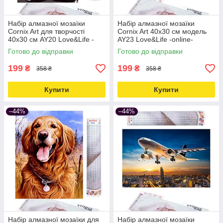
Набір алмазної мозаїки
Набір алмазної мозаїки
Cornix Art для творчості
Cornix Art 40x30 см модель
40x30 см AY20 Love&Life -
AY23 Love&Life -online-
online-multimarket-
multimarket-
Готово до відправки
Готово до відправки
199
199
₴
₴
358 ₴
358 ₴
Купити
Купити
–44%
–44%
Набір алмазної мозаїки для
Набір алмазної мозаїки