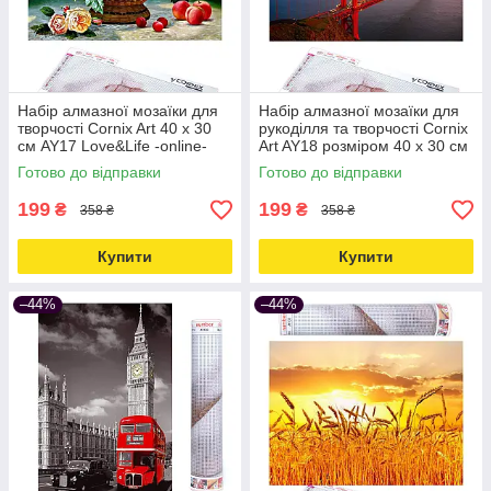
Набір алмазної мозаїки для
Набір алмазної мозаїки для
творчості Cornix Art 40 x 30
рукоділля та творчості Cornix
см AY17 Love&Life -online-
Art AY18 розміром 40 x 30 см
multimarket-
Love&Life -online-multimarket-
Готово до відправки
Готово до відправки
199
199
₴
₴
358 ₴
358 ₴
Купити
Купити
–44%
–44%