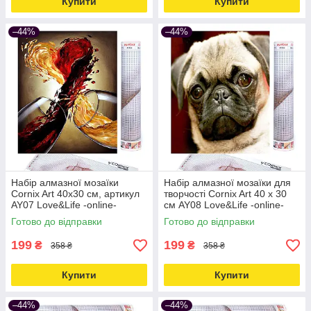
Купити
Купити
–44%
–44%
Набір алмазної мозаїки
Набір алмазної мозаїки для
Cornix Art 40x30 см, артикул
творчості Cornix Art 40 x 30
AY07 Love&Life -online-
см AY08 Love&Life -online-
multimarket-
multimarket-
Готово до відправки
Готово до відправки
199
199
₴
₴
358 ₴
358 ₴
Купити
Купити
–44%
–44%