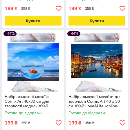
199
199
₴
₴
358 ₴
358 ₴
Купити
Купити
–44%
–44%
Набір алмазної мозаїки
Набір алмазної мозаїки для
Cornix Art 40x30 см для
творчості Cornix Art 40 x 30
творчості модель AY40
см AY42 Love&Life -online-
Love&Life -online-multimarket-
multimarket-
Готово до відправки
Готово до відправки
199
199
₴
₴
358 ₴
358 ₴