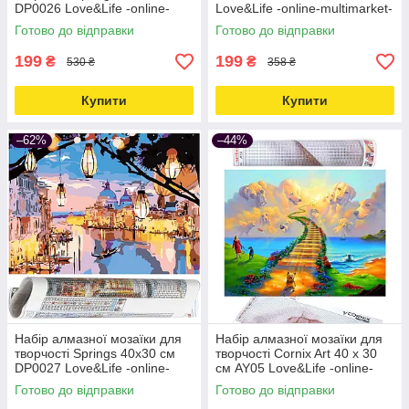
DP0026 Love&Life -online-
Love&Life -online-multimarket-
multimarket-
Готово до відправки
Готово до відправки
199
199
₴
₴
530 ₴
358 ₴
Купити
Купити
–62%
–44%
Набір алмазної мозаїки для
Набір алмазної мозаїки для
творчості Springs 40x30 см
творчості Cornix Art 40 x 30
DP0027 Love&Life -online-
см AY05 Love&Life -online-
multimarket-
multimarket-
Готово до відправки
Готово до відправки