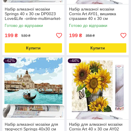
Набір алмазної мозаїки
Набір алмазної мозаїки
Springs 40 x 30 см DP0023
Cornix Art AY01, вишивка
Love&Life -online-multimarket-
стразами 40 x 30 см
Love&Life -online-multimarket-
Готово до відправки
Готово до відправки
199
199
₴
₴
530 ₴
358 ₴
Купити
Купити
–62%
–44%
Набір алмазної мозаїки для
Набір для алмазної мозаїки
творчості Springs 40х30 см
Cornix Art 40 x 30 см AY02