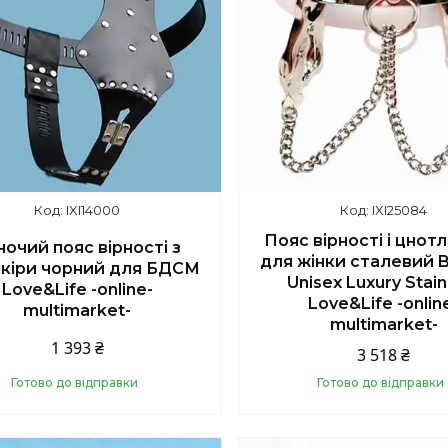
IXI14000
IXI25084
Пояс вірності і цнот
ночий пояс вірності з
для жінки сталевий
кіри чорний для БДСМ
Unisex Luxury Stain
Love&Life -online-
Love&Life -onlin
multimarket-
multimarket-
1 393 ₴
3 518 ₴
Готово до відправки
Готово до відправки
Купити
Купити