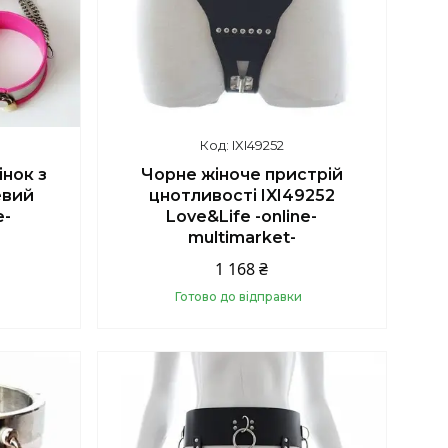
IXI49252
інок з
Чорне жіноче пристрій
евий
цнотливості IXI49252
e-
Love&Life -online-
multimarket-
1 168 ₴
Готово до відправки
Купити