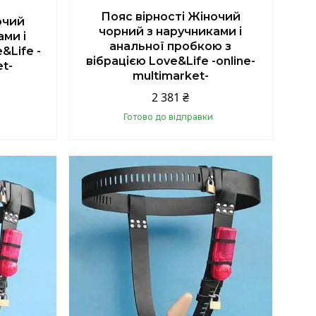
Пояс вірності Жіночий
очий
чорний з наручниками і
ами і
анальної пробкою з
&Life -
вібрацією Love&Life -online-
et-
multimarket-
2 381 ₴
Готово до відправки
Купити