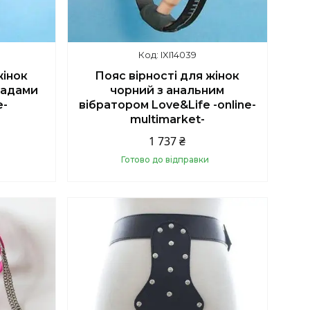
IXI14039
жінок
Пояс вірності для жінок
ладами
чорний з анальним
e-
вібратором Love&Life -online-
multimarket-
1 737 ₴
Готово до відправки
Купити