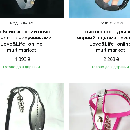
IXI14020
IXI14027
рібний жіночий пояс
Пояс вірності для 
рності з наручниками
чорний з двома при
Love&Life -online-
Love&Life -onlin
multimarket-
multimarket-
1 393 ₴
2 268 ₴
Готово до відправки
Готово до відправки
Купити
Купити