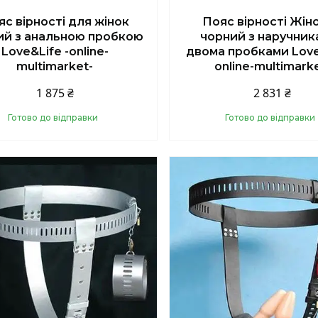
с вірності для жінок
Пояс вірності Жін
ий з анальною пробкою
чорний з наручник
Love&Life -online-
двома пробками Love
multimarket-
online-multimark
1 875 ₴
2 831 ₴
Готово до відправки
Готово до відправки
Купити
Купити