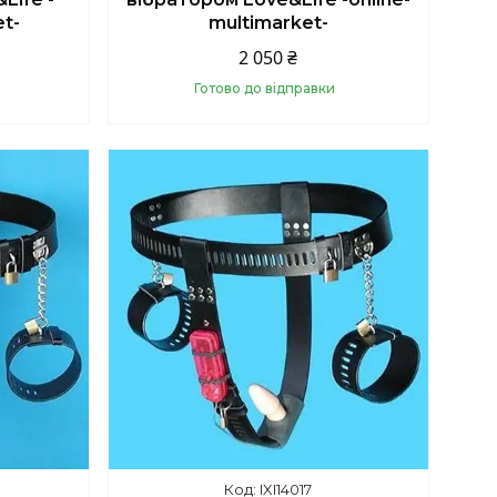
et-
multimarket-
2 050 ₴
Готово до відправки
Купити
IXI14017