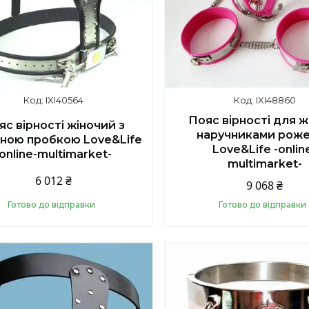
IXI40564
IXI48860
Пояс вірності для ж
яс вірності жіночий з
наручниками рож
ною пробкою Love&Life
Love&Life -onlin
-online-multimarket-
multimarket-
6 012 ₴
9 068 ₴
Готово до відправки
Готово до відправки
Купити
Купити