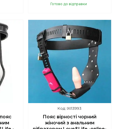
Готово до відправки
Купити
IXI13993
пояс
Пояс вірності чорний
ьним
жіночий з анальним
Life -
вібратором Love&Life -online-