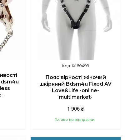
IXI60499
ливості
Пояс вірності жіночий
 Bdsm4u
шкіряний Bdsm4u Fixed AV
less
Love&Life -online-
e-
multimarket-
1 906 ₴
Готово до відправки
Купити