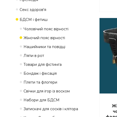
Секс здоров'я
БДСМ і фетиш
Чоловічий пояс вірності
Жіночий пояс вірності
Нашийники та повідці
Ляпи в рот
Товари для фістинга
Бондаж і фіксація
Плети та флогери
Свічки для ігор із воском
Набори для БДСМ
Жі
Затискачі для сосків і клітора
ч
фало