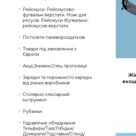
Рейсмуси. Рейсмусово-
фугвальні верстати. Ножі для
ресусів. Рейсмуси Фугвально-
рейсмусові верстати
Пістолети паливороздаткові
Товари під замовлення з
Європи
Акції,Знижки,Спец пропозиції
Жі
Зарядні та порожнисто-зарядні
екош
від різних виробників
Столярно-слюсарний
інструмент
Рубанки
Гідравлічне обладнання
Тельфери/Талі/Лібідки/
Домкрати/Підставки/Стенд/