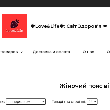
🍓Love&Life🍓: Світ Здоров'я 💋
г товаров
Доставка и оплата
О нас
О
Жіночий пояс ві