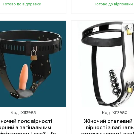
Готово до відправки
Готово до відправки
Купити
Купити
IXI13985
IXI13980
ночий пояс вірності
Жіночий сталевий 
орний з вагінальним
вірності з вагінал
імітатором Love&Life -
стимулятором Love&