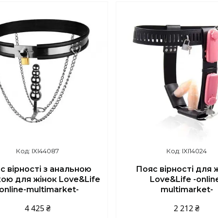
IXI44087
IXI14024
с вірності з анальною
Пояс вірності для 
ою для жінок Love&Life
Love&Life -onlin
-online-multimarket-
multimarket-
4 425 ₴
2 212 ₴