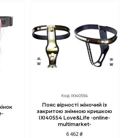
IXI40554
Пояс вірності жіночий із
жінок
закритою знімною кришкою
e-
IXI40554 Love&Life -online-
multimarket-
6 462 ₴