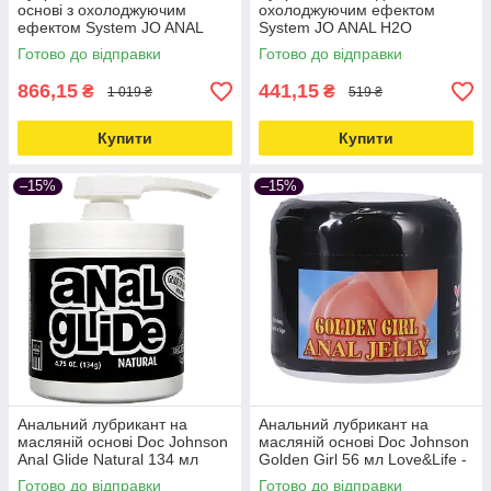
основі з охолоджуючим
охолоджуючим ефектом
ефектом System JO ANAL
System JO ANAL H2O
PREMIUM COOLING 60 мл
COOLING 60 мл Love&Life -
Готово до відправки
Готово до відправки
Love&Life -online-multimarket-
online-multimarket-
866,15
441,15
₴
₴
1 019 ₴
519 ₴
Купити
Купити
–15%
–15%
Анальний лубрикант на
Анальний лубрикант на
масляній основі Doc Johnson
масляній основі Doc Johnson
Anal Glide Natural 134 мл
Golden Girl 56 мл Love&Life -
Love&Life -online-multimarket-
online-multimarket-
Готово до відправки
Готово до відправки