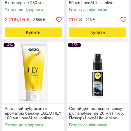
Extremeglide 250 мл
50 мл Love&Life -online-
економний і для
multimarket-
Готово до відправки
Готово до відправки
презервативів (Пьюр, Пджюр)
Love&Life
2 209,15
207
₴
₴
2 599 ₴
216 ₴
Купити
Купити
–4%
–15%
Анальний лубрикант з
Спрей для анального сексу
ароматом банана EGZO HEY
pjur analyse me 20 мл (П'юр,
100 мл Love&Life -online-
Пджюр) Love&Life -online-
multimarket-
multimarket-
Готово до відправки
Готово до відправки