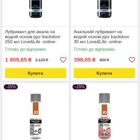
Лубрикант для анала на
Анальний лубрикант на
водній основі pjur backdoor
водній основі pjur backdoor
250 мл Love&Life -online-
30 мл Love&Life -online-
multimarket-
multimarket-
Готово до відправки
Готово до відправки
1 809,65
398,65
₴
₴
2 129 ₴
469 ₴
Купити
Купити
–15%
–15%