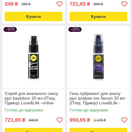
249
721,65
₴
₴
260 ₴
849 ₴
Купити
Купити
–15%
–15%
Спрей для анального сексу
Гель-лубрикант для аналу
pjur backdoor 20 мл (П'юр,
pjur analyse me Serum 20 мл
Пджюр) Love&Life -online-
(П'юр, Пджюр) Love&Life -
multimarket-
online-multimarket-
Готово до відправки
Готово до відправки
721,65
959,65
₴
₴
849 ₴
1 129 ₴