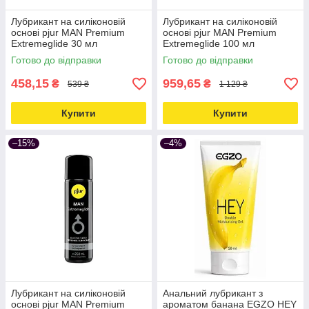
Лубрикант на силіконовій
Лубрикант на силіконовій
основі pjur MAN Premium
основі pjur MAN Premium
Extremeglide 30 мл
Extremeglide 100 мл
економний і для
економний з тривалим
Готово до відправки
Готово до відправки
презервативів (Пьюр, Пджюр)
ковзанням (П'юр, Пджюр)
Love&Life
Love&Life
458,15
959,65
₴
₴
539 ₴
1 129 ₴
Купити
Купити
–15%
–4%
Лубрикант на силіконовій
Анальний лубрикант з
основі pjur MAN Premium
ароматом банана EGZO HEY