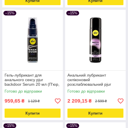
Купити
Купити
–15%
–15%
Гель-лубрикант для
Анальний лубрикант
анального сексу pjur
силіконовий
backdoor Serum 20 мл (П'юр,
розслаблювальний pjur
Пджюр) Love&Life -online-
analyse me 250 мл Love&Life
Готово до відправки
Готово до відправки
multimarket-
-online-multimarket-
959,65
2 209,15
₴
₴
1 129 ₴
2 599 ₴
Купити
Купити
–15%
–15%