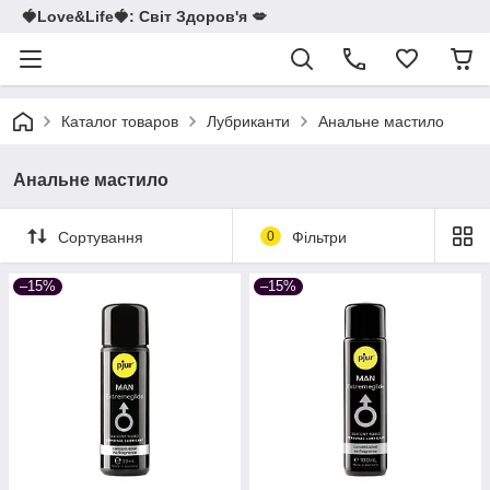
🍓Love&Life🍓: Світ Здоров'я 💋
Каталог товаров
Лубриканти
Анальне мастило
Анальне мастило
Сортування
0
Фільтри
–15%
–15%