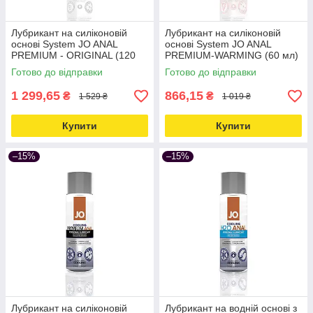
Лубрикант на силіконовій
Лубрикант на силіконовій
основі System JO ANAL
основі System JO ANAL
PREMIUM - ORIGINAL (120
PREMIUM-WARMING (60 мл)
мл) (Систем Джо) Love&Life -
(Систем Джо) Love&Life -
Готово до відправки
Готово до відправки
online-multimarket-
online-multimarket-
1 299,65
866,15
₴
₴
1 529 ₴
1 019 ₴
Купити
Купити
–15%
–15%
Лубрикант на силіконовій
Лубрикант на водній основі з