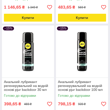
1 146,65
483,65
₴
₴
1 349 ₴
569 ₴
Купити
Купити
–15%
–15%
Анальний лубрикант
Анальний лубрикант
регенерувальний на водній
регенерувальний на водній
основі pjur backdoor 30 мл
основі pjur backdoor 100 мл
Love&Life -online-multimarket-
Love&Life -online-multimarket-
Готово до відправки
Готово до відправки
398,65
798,15
₴
₴
469 ₴
939 ₴