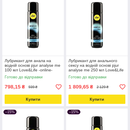
Лубрикант для анала на
Лубрикант для анального
водній основі pjur analyse me
сексу на водній основі pjur
100 мл Love&Life -online-
analyse me 250 мл Love&Life
multimarket-
-online-multimarket-
Готово до відправки
Готово до відправки
798,15
1 809,65
₴
₴
939 ₴
2 129 ₴
Купити
Купити
–15%
–15%