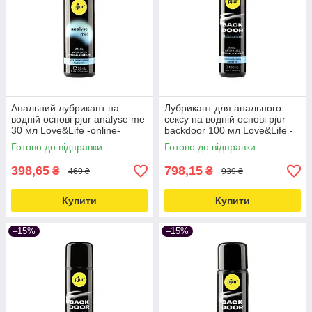
Анальний лубрикант на
Лубрикант для анального
водній основі pjur analyse me
сексу на водній основі pjur
30 мл Love&Life -online-
backdoor 100 мл Love&Life -
multimarket-
online-multimarket-
Готово до відправки
Готово до відправки
398,65
798,15
₴
₴
469 ₴
939 ₴
Купити
Купити
–15%
–15%