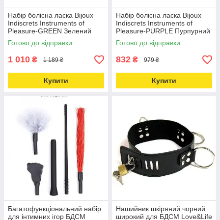
Набір болісна ласка Bijoux
Набір болісна ласка Bijoux
Indiscrets Instruments of
Indiscrets Instruments of
Pleasure-GREEN Зелений
Pleasure-PURPLE Пурпурний
Love&Life -online-multimarket-
Love&Life -online-multimarket-
Готово до відправки
Готово до відправки
1 010
832
₴
₴
1 189 ₴
979 ₴
Купити
Купити
Багатофункціональний набір
Нашийник шкіряний чорний
для інтимних ігор БДСМ
широкий для БДСМ Love&Life