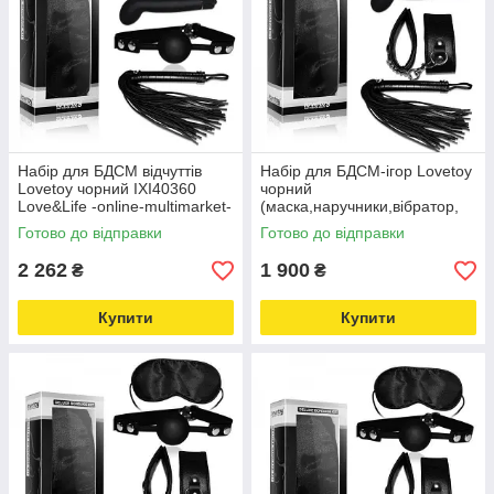
Набір для БДСМ відчуттів
Набір для БДСМ-ігор Lovetoy
Lovetoy чорний IXI40360
чорний
Love&Life -online-multimarket-
(маска,наручники,вібратор,
батіг) Love&Life -online-
Готово до відправки
Готово до відправки
multimarket-
2 262
1 900
₴
₴
Купити
Купити