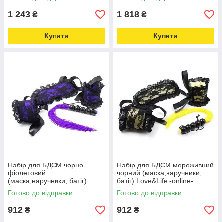
1 243
1 818
₴
₴
Купити
Купити
Набір для БДСМ чорно-
Набір для БДСМ мереживний
фіолетовий
чорний (маска,наручники,
(маска,наручники, батіг)
батіг) Love&Life -online-
Love&Life -online-multimarket-
multimarket-
Готово до відправки
Готово до відправки
912
912
₴
₴