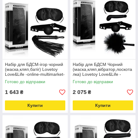
Набір для БДСМ-ігор чорний
Набір для БДСМ Чорний
(маска,кляп,батіг) Lovetoy
(маска,кляп,вібратор,лоскота
Love&Life -online-multimarket-
лка) Lovetoy Love&Life -
online-multimarket-
Готово до відправки
Готово до відправки
1 643
2 075
₴
₴
Купити
Купити