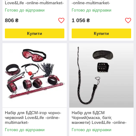
Love&Life -online-multimarket-
-online-multimarket-
Готово до відправки
Готово до відправки
806
1 056
₴
₴
Купити
Купити
Набір для БДСМ-ігор чорно-
Набір для БДСМ
червоний Love&Life -online-
Чорний(маска, батіг,
multimarket-
манжети) Love&Life -online-
multimarket-
Готово до відправки
Готово до відправки