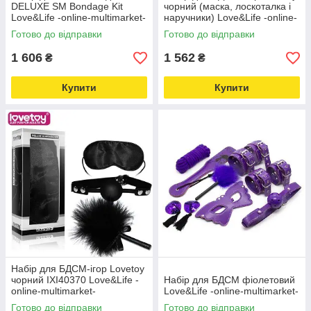
DELUXE SM Bondage Kit
чорний (маска, лоскоталка і
Love&Life -online-multimarket-
наручники) Love&Life -online-
multimarket-
Готово до відправки
Готово до відправки
1 606
1 562
₴
₴
Купити
Купити
Набір для БДСМ-ігор Lovetoy
чорний IXI40370 Love&Life -
Набір для БДСМ фіолетовий
online-multimarket-
Love&Life -online-multimarket-
Готово до відправки
Готово до відправки