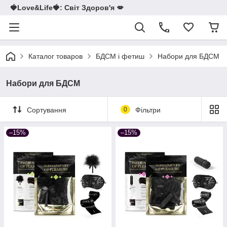
🍓Love&Life🍓: Світ Здоров'я 💋
Каталог товаров
БДСМ і фетиш
Набори для БДСМ
Набори для БДСМ
Сортування
0
Фільтри
–15%
–15%