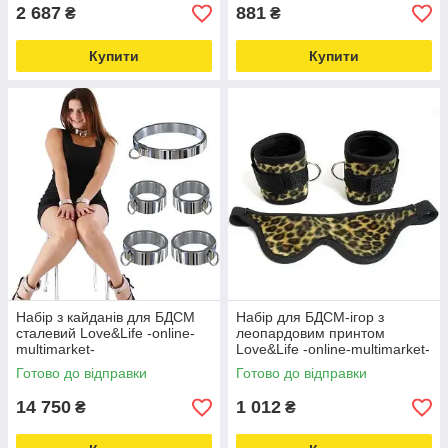
2 687
881
₴
₴
Купити
Купити
Набір з кайданів для БДСМ
Набір для БДСМ-ігор з
сталевий Love&Life -online-
леопардовим принтом
multimarket-
Love&Life -online-multimarket-
Готово до відправки
Готово до відправки
14 750
1 012
₴
₴