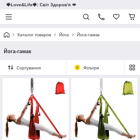
🍓Love&Life🍓: Світ Здоров'я 💋
Каталог товаров
Йога
Йога-гамак
Йога-гамак
Сортування
0
Фільтри