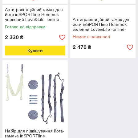
Антигравітаційний гамак для
йоги inSPORTline Hemmok
червоний Love&Life -online-
Антигравітаційний гамак для
multimarket-
йоги inSPORTline Hemmok
Готово до відправки
зелений Love&Life -online-
multimarket-
2 330
Немає в наявності
₴
2 470
₴
Купити
Набір для підвішування йога-
гамака inSPORTline