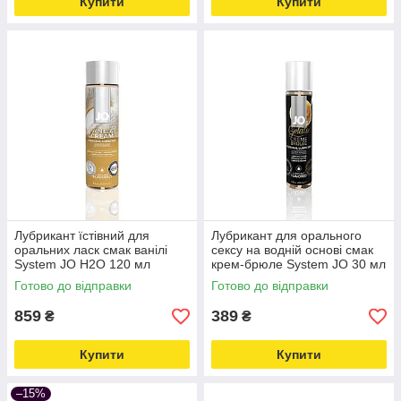
Купити
Купити
Лубрикант їстівний для
Лубрикант для орального
оральних ласк смак ванілі
сексу на водній основі смак
System JO H2O 120 мл
крем-брюле System JO 30 мл
Love&Life -online-multimarket-
Love&Life -online-multimarket-
Готово до відправки
Готово до відправки
859
389
₴
₴
Купити
Купити
–15%