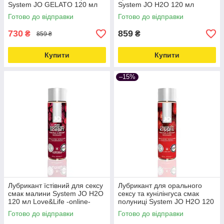
System JO GELATO 120 мл
System JO H2O 120 мл
Love&Life -online-multimarket-
Love&Life -online-multimarket-
Готово до відправки
Готово до відправки
730
859
₴
₴
859 ₴
Купити
Купити
–15%
Лубрикант їстівний для сексу
Лубрикант для орального
смак малини System JO H2O
сексу та кунілінгуса смак
120 мл Love&Life -online-
полуниці System JO H2O 120
multimarket-
мл Love&Life -online-
Готово до відправки
Готово до відправки
multimarket-