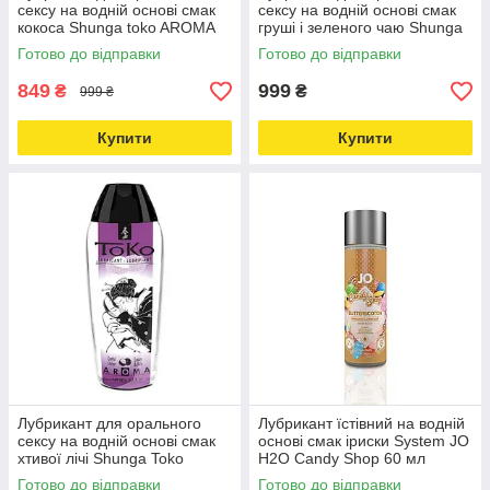
сексу на водній основі смак
сексу на водній основі смак
кокоса Shunga toko AROMA
груші і зеленого чаю Shunga
165 мл Love&Life -online-
Toko AROMA 165 мл
Готово до відправки
Готово до відправки
multimarket-
Love&Life -online-multimarket-
849
999
₴
₴
999 ₴
Купити
Купити
Лубрикант для орального
Лубрикант їстівний на водній
сексу на водній основі смак
основі смак іриски System JO
хтивої лічі Shunga Toko
H2O Candy Shop 60 мл
AROMA 165 мл Love&Life -
Love&Life -online-multimarket-
Готово до відправки
Готово до відправки