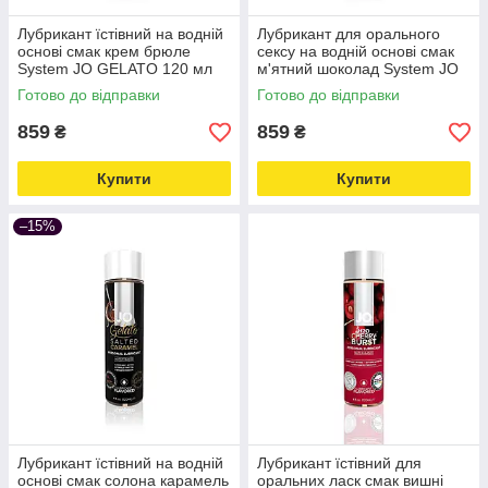
Лубрикант їстівний на водній
Лубрикант для орального
основі смак крем брюле
сексу на водній основі смак
System JO GELATO 120 мл
м'ятний шоколад System JO
Love&Life -online-multimarket-
GELATO 120 мл Love&Life -
Готово до відправки
Готово до відправки
online-multimarket-
859
859
₴
₴
Купити
Купити
–15%
Лубрикант їстівний на водній
Лубрикант їстівний для
основі смак солона карамель
оральних ласк смак вишні