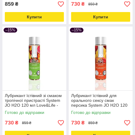
859
730
₴
₴
859 ₴
Купити
Купити
–15%
–15%
Лубрикант їстівний зі смаком
Лубрикант їстівний для
тропічної пристрасті System
орального сексу смак
JO H2O 120 мл Love&Life -
персика System JO H2O 120
online-multimarket-
мл Love&Life -online-
Готово до відправки
Готово до відправки
multimarket-
730
730
₴
₴
859 ₴
859 ₴