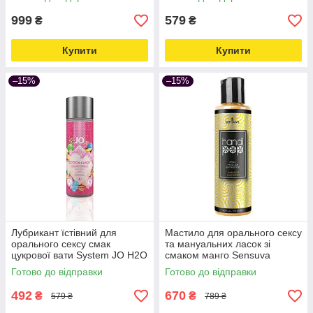
online-multimarket-
999
579
₴
₴
Купити
Купити
–15%
–15%
Лубрикант їстівний для
Мастило для орального сексу
орального сексу смак
та мануальних ласок зі
цукрової вати System JO H2O
смаком манго Sensuva
Candy Shop 60 мл Love&Life -
Handipop Mango Smoothie
Готово до відправки
Готово до відправки
online-multimarket-
125 мл Love&Life
492
670
₴
₴
579 ₴
789 ₴