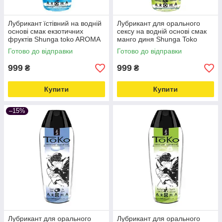
Лубрикант їстівний на водній
Лубрикант для орального
основі смак екзотичних
сексу на водній основі смак
фруктів Shunga toko AROMA
манго диня Shunga Toko
165 мл Love&Life -online-
AROMA 165 мл Love&Life -
Готово до відправки
Готово до відправки
multimarket-
online-multimarket-
999
999
₴
₴
Купити
Купити
–15%
Лубрикант для орального
Лубрикант для орального