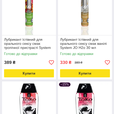
Лубрикант їстівний для
Лубрикант їстівний для
орального сексу смак
орального сексу смак ванілі
тропічної пристрасті System
System JO H2o 30 мл
JO H2o 30 мл Love&Life -
Love&Life -online-multimarket-
Готово до відправки
Готово до відправки
online-multimarket-
389
330
₴
₴
389 ₴
Купити
Купити
–15%