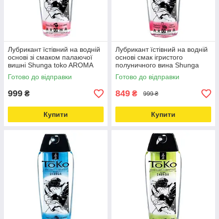
Лубрикант їстівний на водній
Лубрикант їстівний на водній
основі зі смаком палаючої
основі смак ігристого
вишні Shunga toko AROMA
полуничного вина Shunga
165 мл Love&Life -online-
Toko AROMA 165 мл
Готово до відправки
Готово до відправки
multimarket-
Love&Life -online-multimarket-
999
849
₴
₴
999 ₴
Купити
Купити