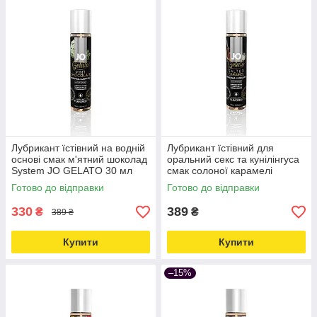
Лубрикант їстівний на водній
Лубрикант їстівний для
основі смак м'ятний шоколад
оральний секс та кунілінгуса
System JO GELATO 30 мл
смак солоної карамелі
Love&Life -online-multimarket-
System JO GELATO 30 мл
Готово до відправки
Готово до відправки
Love&Life -online-multimarket-
330
389
₴
₴
389 ₴
Купити
Купити
–15%