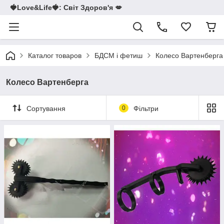
🍓Love&Life🍓: Світ Здоров'я 💋
Каталог товаров
БДСМ і фетиш
Колесо Вартенберга
Колесо Вартенберга
Сортування
0
Фільтри