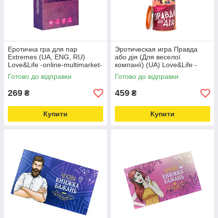
Еротична гра для пар
Эротическая игра Правда
Extremes (UA, ENG, RU)
або дія (Для веселої
Love&Life -online-multimarket-
компанії) (UA) Love&Life -
online-multimarket-
Готово до відправки
Готово до відправки
269
459
₴
₴
Купити
Купити