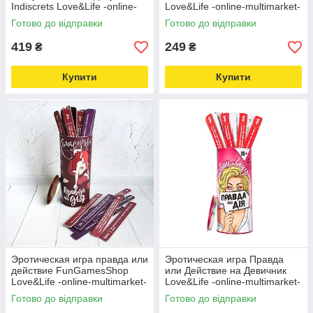
Indiscrets Love&Life -online-
Love&Life -online-multimarket-
multimarket-
Готово до відправки
Готово до відправки
419
249
₴
₴
Купити
Купити
Эротическая игра правда или
Эротическая игра Правда
действие FunGamesShop
или Действие на Девичник
Love&Life -online-multimarket-
Love&Life -online-multimarket-
Готово до відправки
Готово до відправки