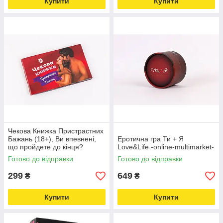
Купити
Купити
Чекова Книжка Пристрастних
Бажань (18+), Ви впевнені,
Еротична гра Ти + Я
що пройдете до кінця?
Love&Life -online-multimarket-
Love&Life -online-multimarket-
Готово до відправки
Готово до відправки
299
649
₴
₴
Купити
Купити