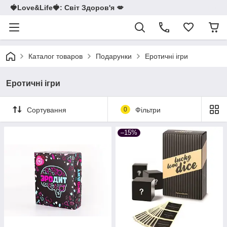
🍓Love&Life🍓: Світ Здоров'я 💋
Каталог товаров
Подарунки
Еротичні ігри
Еротичні ігри
Сортування
0
Фільтри
–15%