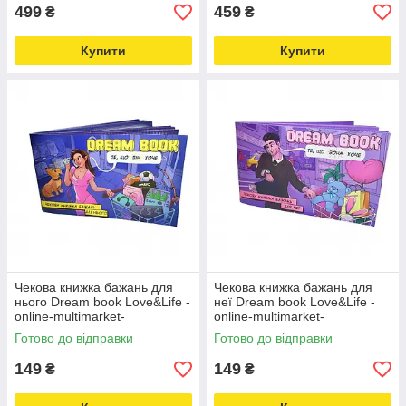
499
459
₴
₴
Купити
Купити
Чекова книжка бажань для
Чекова книжка бажань для
нього Dream book Love&Life -
неї Dream book Love&Life -
online-multimarket-
online-multimarket-
Готово до відправки
Готово до відправки
149
149
₴
₴