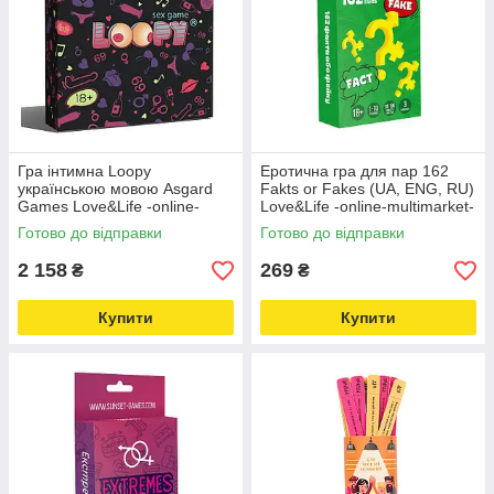
Гра інтимна Loopy
Еротична гра для пар 162
українською мовою Asgard
Fakts or Fakes (UA, ENG, RU)
Games Love&Life -online-
Love&Life -online-multimarket-
multimarket-
Готово до відправки
Готово до відправки
2 158
269
₴
₴
Купити
Купити