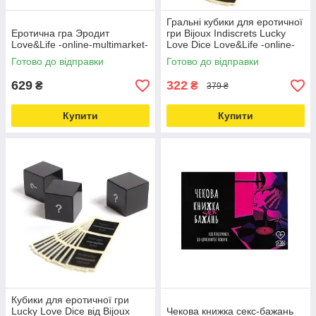
Гральні кубики для еротичної
Еротична гра Эродит
гри Bijoux Indiscrets Lucky
Love&Life -online-multimarket-
Love Dice Love&Life -online-
multimarket-
Готово до відправки
Готово до відправки
629
322
₴
₴
379 ₴
Купити
Купити
Кубики для еротичної гри
Lucky Love Dice від Bijoux
Чекова книжка секс-бажань