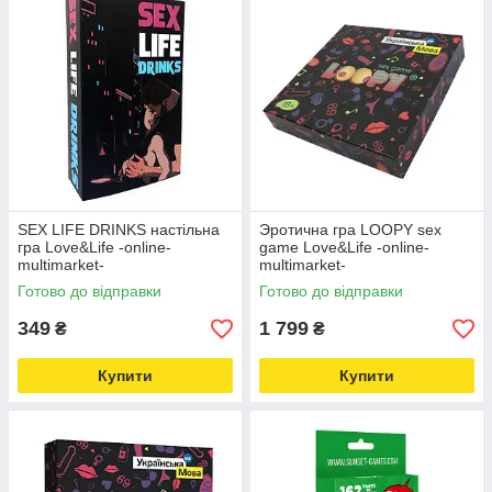
SEX LIFE DRINKS настільна
Эротична гра LOOPY sex
гра Love&Life -online-
game Love&Life -online-
multimarket-
multimarket-
Готово до відправки
Готово до відправки
349
1 799
₴
₴
Купити
Купити