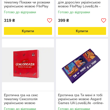
тематику Покажи чи розкажи
для дорослих українською
українською мовою FlixPlay
мовою FlixPlay Love&Life -
Love&Life -online-multimarket-
online-multimarket-
Готово до відправки
Готово до відправки
319
399
₴
₴
Купити
Купити
Еротична гра на секс
Еротична гра Ти мені я тобі
тематику Сексополія
українською мовою Asgard
українською мовою
Games UA Love&Life -online-
FunGamesShop Love&Life -
multimarket-
Готово до відправки
Готово до відправки