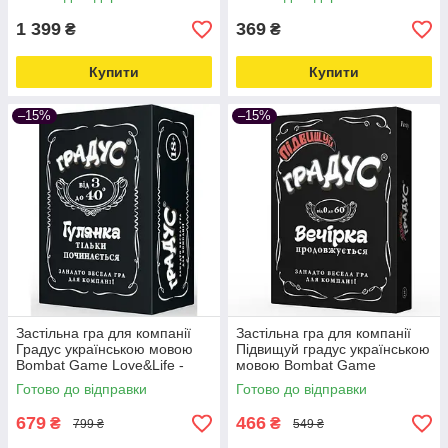
online-multimarket-
1 399
369
₴
₴
Купити
Купити
–15%
–15%
Застільна гра для компанії
Застільна гра для компанії
Градус українською мовою
Підвищуй градус українською
Bombat Game Love&Life -
мовою Bombat Game
online-multimarket-
Love&Life -online-multimarket-
Готово до відправки
Готово до відправки
679
466
₴
₴
799 ₴
549 ₴