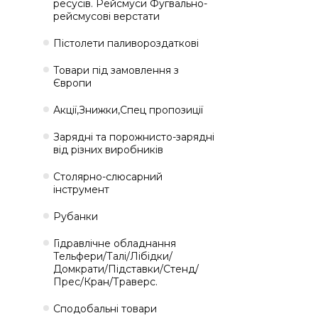
ресусів. Рейсмуси Фугвально-
рейсмусові верстати
Пістолети паливороздаткові
Товари під замовлення з
Європи
Акції,Знижки,Спец пропозиції
Зарядні та порожнисто-зарядні
від різних виробників
Столярно-слюсарний
інструмент
Рубанки
Гідравлічне обладнання
Тельфери/Талі/Лібідки/
Домкрати/Підставки/Стенд/
Прес/Кран/Траверс.
Сподобальні товари