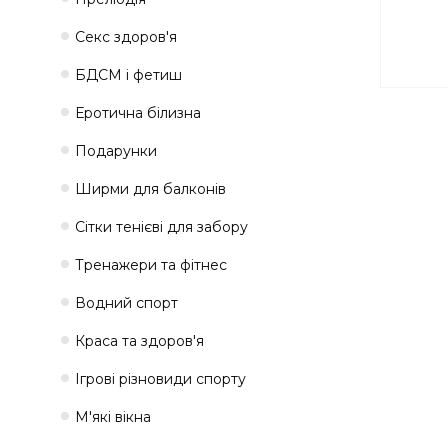
Секс здоров'я
БДСМ і фетиш
Еротична білизна
Подарунки
Ширми для балконів
Сітки тенієві для забору
Тренажери та фітнес
Водний спорт
Краса та здоров'я
Ігрові різновиди спорту
М'які вікна