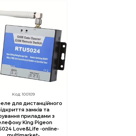
шилось 46 днів
100109
еле для дистанційного
відкриття замків та
рування приладами з
елефону King Pigeon
024 Love&Life -online-
multimarket-