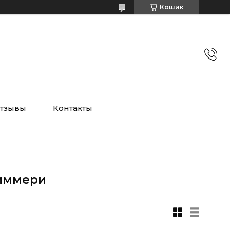
Кошик
тзывы
Контакты
диммери