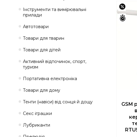
–14%
Інструменти та вимірювальні
прилади
Зали
Автотовари
Товари для тварин
Товари для дітей
Активний відпочинок, спорт,
туризм
Портативна електроніка
Товари для дому
Тенти (навіси) від сонця й дощу
GSM р
Секс іграшки
ке
т
Лубриканти
RTU5
Прелюдія