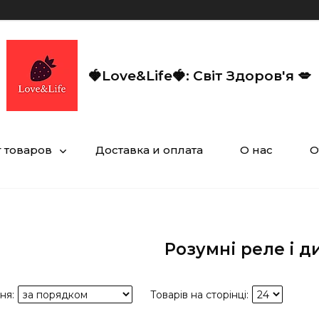
🍓Love&Life🍓: Світ Здоров'я 💋
г товаров
Доставка и оплата
О нас
О
Розумні реле і 